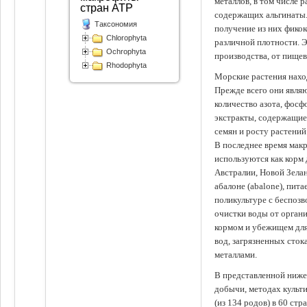
металлов, в том числе 
стран АТР
содержащих альгинаты.
Таксономия
получение из них фико
Chlorophyta
различной плотности. 
Ochrophyta
производства, от пище
Rhodophyta
Морские растения наход
Прежде всего они явля
количество азота, фосф
экстракты, содержащи
семян и росту растений
В последнее время мак
используются как корм
Австралии, Новой Зелан
абалоне (abalone), пит
поликультуре с беспоз
очистки воды от органи
кормом и убежищем для
вод, загрязненных сто
металлами.
В представленной ниже
добычи, методах культ
(из 134 родов) в 60 стр