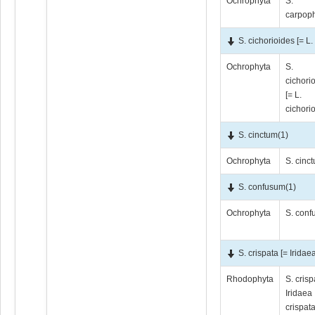
Ochrophyta
S.
carpop
S. cichorioides [= L.
Ochrophyta
S.
cichori
[= L.
cichori
S. cinctum
(1)
Ochrophyta
S. cinc
S. confusum
(1)
Ochrophyta
S. con
S. crispata [= Iridae
Rhodophyta
S. crisp
Iridaea
crispata