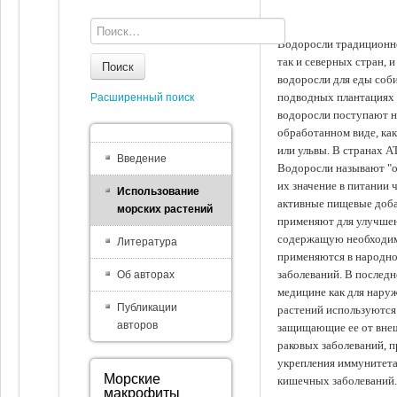
Водоросли традиционно
так и северных стран, 
Поиск
водоросли для еды соби
подводных плантациях 
Расширенный поиск
водоросли поступают на
обработанном виде, ка
или ульвы. В странах А
Введение
Водоросли называют "ов
их значение в питании 
Использование
активные пищевые доба
морских растений
применяют для улучшен
содержащую необходим
Литература
применяются в народно
заболеваний. В последн
Об авторах
медицине как для наруж
Публикации
растений используются 
авторов
защищающие ее от внеш
раковых заболеваний, 
укрепления иммунитета
Морские
кишечных заболеваний.
макрофиты