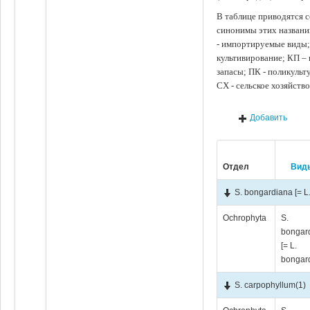
В таблице приводятся с
синонимы этих названи
- импортируемые виды;
культивирование; КП –
запасы; ПК - поликуль
СХ - сельское хозяйств
Добавить
Отдел
Вид
S. bongardiana [= L
Ochrophyta
S.
bongar
[= L.
bongar
S. carpophyllum
(1)