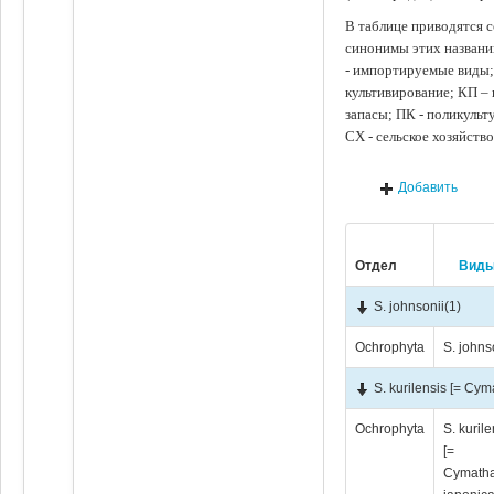
В таблице приводятся с
синонимы этих названи
- импортируемые виды;
культивирование; КП –
запасы; ПК - поликуль
СХ - сельское хозяйств
Добавить
Отдел
Вид
S. johnsonii
(1)
Ochrophyta
S. johns
S. kurilensis [= Cy
Ochrophyta
S. kurile
[=
Cymath