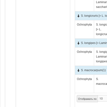
Laminar
sacchari
S. longicruris [= L. l
Ochrophyta
S. longic
[= L.
longicrur
S. longipes [= Lamin
Ochrophyta
S. longi
Laminar
longipes
S. macrocarpum
(1)
Ochrophyta
S.
macroc
Отображать по