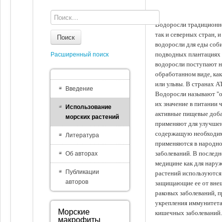
Водоросли традиционно
так и северных стран, 
Поиск
водоросли для еды соби
подводных плантациях 
Расширенный поиск
водоросли поступают на
обработанном виде, ка
или ульвы. В странах А
Введение
Водоросли называют "ов
их значение в питании 
Использование
активные пищевые доба
морских растений
применяют для улучшен
содержащую необходим
Литература
применяются в народно
заболеваний. В последн
Об авторах
медицине как для наруж
Публикации
растений используются 
авторов
защищающие ее от внеш
раковых заболеваний, 
укрепления иммунитета
Морские
кишечных заболеваний.
макрофиты