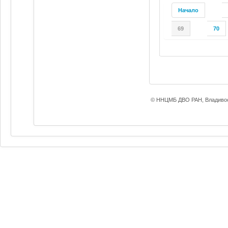
Начало
69
70
© ННЦМБ ДВО РАН, Владивос