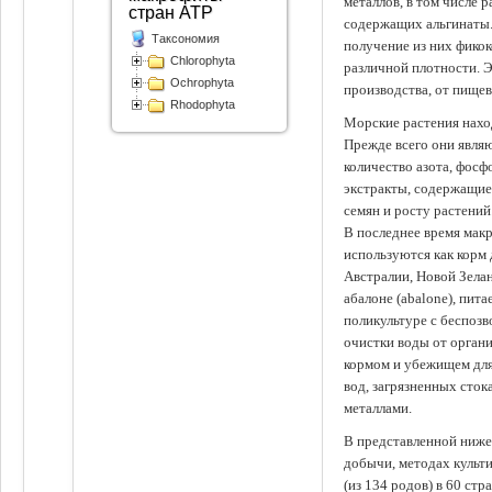
металлов, в том числе 
стран АТР
содержащих альгинаты.
Таксономия
получение из них фико
Chlorophyta
различной плотности. 
Ochrophyta
производства, от пище
Rhodophyta
Морские растения наход
Прежде всего они явля
количество азота, фосф
экстракты, содержащи
семян и росту растений
В последнее время мак
используются как корм
Австралии, Новой Зелан
абалоне (abalone), пит
поликультуре с беспоз
очистки воды от органи
кормом и убежищем для
вод, загрязненных сто
металлами.
В представленной ниже
добычи, методах культ
(из 134 родов) в 60 стр