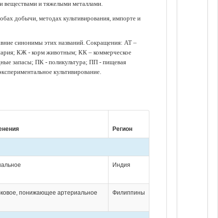
ми веществами и тяжелыми металлами.
обах добычи, методах культивирования, импорте и
авние синонимы этих названий. Сокращения: АТ –
нария; КЖ - корм животным; КК – коммерческое
ые запасы; ПК - поликультура; ПП - пищевая
 экспериментальное культивирование.
енения
Регион
иальное
Индия
бковое, понижающее артериальное
Филиппины