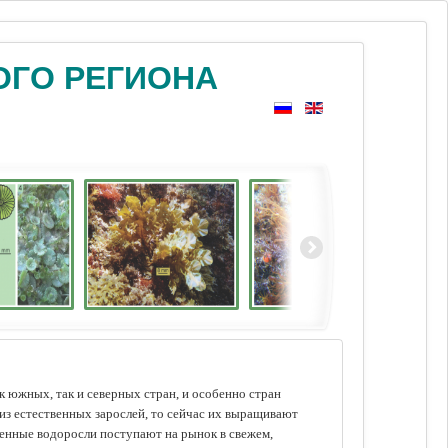
ОГО РЕГИОНА
 южных, так и северных стран, и особенно стран
из естественных зарослей, то сейчас их выращивают
щенные водоросли поступают на рынок в свежем,