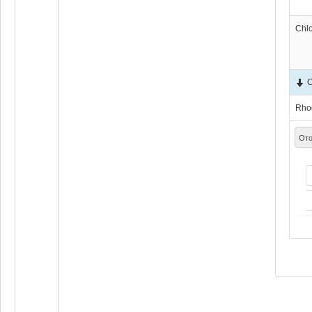
Chl
C
Rho
Ото