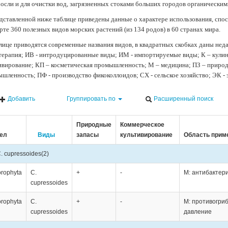
осли и для очистки вод, загрязненных стоками больших городов органически
дставленной ниже таблице приведены данные о характере использования, спос
рте 360 полезных видов морских растений (из 134 родов) в 60 странах мира.
лице приводятся современные названия видов, в квадратных скобках даны нед
терапия; ИВ - интродуцированные виды; ИМ - импортируемые виды; К – кули
ивирование; КП – косметическая промышленность; М – медицина; ПЗ – природн
шленность; ПФ - производство фикоколлоидов; СХ - сельское хозяйство; ЭК -
Добавить
Группировать по
Расширенный поиск
Природные
Коммерческое
ел
Виды
запасы
культивирование
Область прим
. cupressoides
(2)
orophyta
C.
+
-
М: антибактер
cupressoides
orophyta
C.
+
-
М: противогри
cupressoides
давление