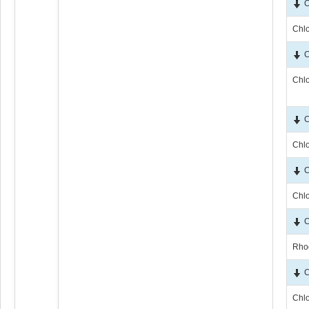
C
Chl
C
Chl
C
Chl
C
Chl
C
Rho
C
Chl