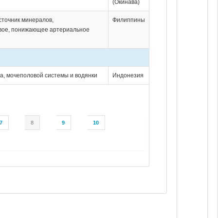
(Окинава)
источник минералов,
Филиппины
вое, понижающее артериальное
ба, мочеполовой системы и водянки
Индонезия
7
8
9
10