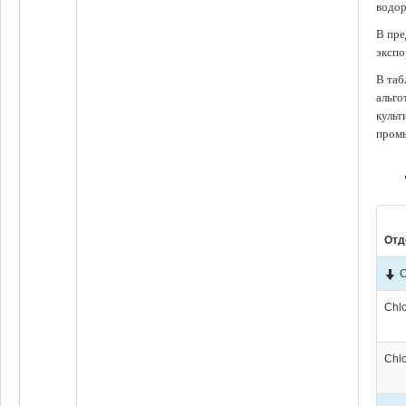
водор
В пре
экспо
В таб
альго
культ
промы
Отд
C
Chl
Chl