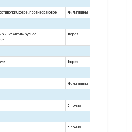
противогрибковое, противораковое
Филиппины
ниры; М: антивирусное,
Корея
ое
цами
Корея
Филиппины
Япония
Япония