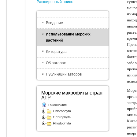
сушен
Расширенный поиск
монос
из мо
наход
Введение
пищев
расте
Использование морских
время
растений
Препа
внешн
Литература
бакте
забол
Об авторах
препа
Публикации авторов
из ни
испол
Морск
Морские макрофиты стран
орган
АТР
экстр
Таксономия
прибр
Chlorophyta
они и
Ochrophyta
Китае
Rhodophyta
разви
неорг