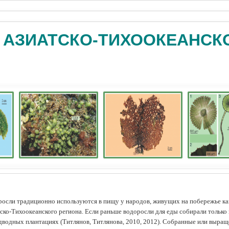
 АЗИАТСКО-ТИХООКЕАНСК
осли традиционно используются в пищу у народов, живущих на побережье как
ско-Тихоокеанского региона. Если раньше водоросли для еды собирали только 
дводных плантациях (Tитлянов, Титлянова, 2010, 2012). Собранные или выра