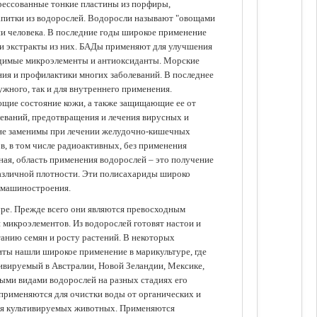
прессованные тонкие пластины из порфиры,
апитки из водорослей. Водоросли называют "овощами
ании человека. В последние годы широкое применение
ли экстракты из них. БАДы применяют для улучшения
одимые микроэлементы и антиоксиданты. Морские
ия и профилактики многих заболеваний. В последнее
ужного, так и для внутреннего применения.
ющие состояние кожи, а также защищающие ее от
еваний, предотвращения и лечения вирусных и
 не заменимы при лечении желудочно-кишечных
в, в том числе радиоактивных, без применения
ая, область применения водорослей – это получение
различной плотности. Эти полисахариды широко
 машиностроения.
уре. Прежде всего они являются превосходным
 микроэлементов. Из водорослей готовят настои и
анию семян и росту растений. В некоторых
иты нашли широкое применение в марикультуре, где
ивируемый в Австралии, Новой Зеландии, Мексике,
зными видами водорослей на разных стадиях его
 применяются для очистки воды от органических и
для культивируемых животных. Применяются