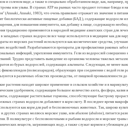
ом и соленом виде, а также в специально обработанном виде, как, например, 
тромы или ульвы. В странах АТР на рынках часто продают готовые блюда и н
ря" (Arasaki, Arasaki, 1983), что очень правильно отражает их значение в пит
ят биологически активные пищевые добавки (БАД ), содержащие водоросли и
арения, для повышения иммунитета, как добавку к пище, содержащую необх
ния традиционно применяются в народной медицине азиатских стран для лечен
 в западных странах водоросли все чаще используются в медицине как для нар
раты из морских растений используются как косметические средства, улучша
их воздействий. Разрабатываются препараты для профилактики раковых забол
риальных инфекций, укрепления иммунитета. Гели из водорослей совершенно
еваний. Трудно представить выведение из организма человека тяжелых металло
ратов из бурых водорослей, содержащих альгинаты. Следующая, не менее важн
х фикоколлоидов (полисахаридов), образующих при соединении с водой гели 
ьзуются в различных областях производства, от пищевой промышленности до
ие растения находят широкое применение в сельском хозяйстве и в марикульт
ическим удобрением, содержащим большое количество азота, фосфора, калия и
акты, содержащие растительные гормоны, способствующие быстрому прораст
ежных странах водоросли добавляют в корм скоту. В последнее время макроф
спользуются как корм для рыб и беспозвоночных животных. Так, широко культ
 и других странах моллюск морское ушко, или абалоне (abalone), питается ра
тия. В поликультуре с беспозвоночными и рыбами водоросли и морские травы
анических веществ, загрязняющих воду, а также служат кормом и убежищем 