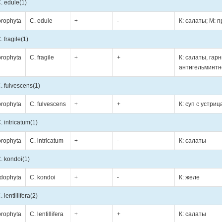
. edule
(1)
orophyta
C. edule
+
-
К: салаты; М: 
. fragile
(1)
orophyta
C. fragile
+
+
К: салаты, гар
антигельминтн
. fulvescens
(1)
orophyta
C. fulvescens
+
+
К: суп с устри
. intricatum
(1)
orophyta
C. intricatum
+
-
К: салаты
. kondoi
(1)
dophyta
C. kondoi
+
-
К: желе
. lentillifera
(2)
orophyta
C. lentillifera
+
+
К: салаты