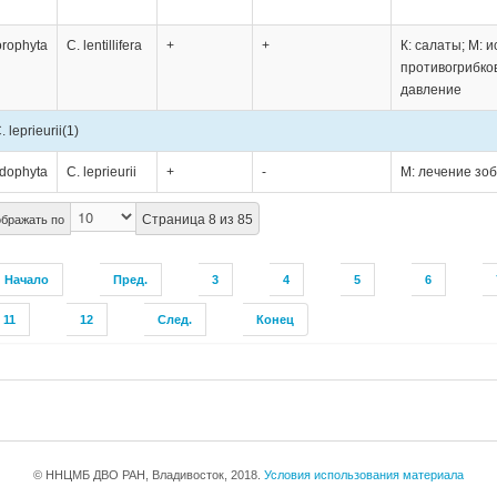
orophyta
C. lentillifera
+
+
К: салаты; М: 
противогрибко
давление
. leprieurii
(1)
dophyta
C. leprieurii
+
-
М: лечение зо
Страница 8 из 85
бражать по
Начало
Пред.
3
4
5
6
11
12
След.
Конец
© ННЦМБ ДВО РАН, Владивосток, 2018.
Условия использования материала