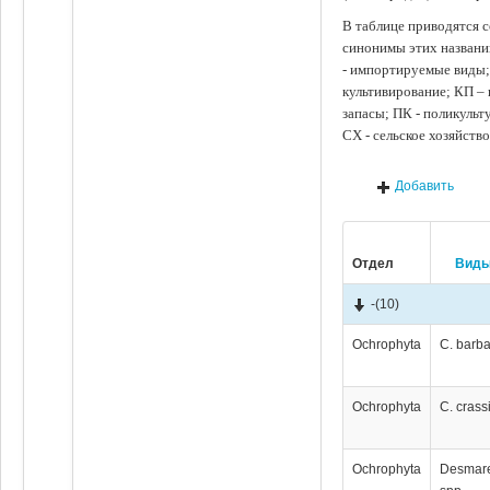
В таблице приводятся с
синонимы этих названи
- импортируемые виды;
культивирование; КП –
запасы; ПК - поликуль
СХ - сельское хозяйств
Добавить
Отдел
Вид
-
(10)
Ochrophyta
C. barba
Ochrophyta
C. crass
Ochrophyta
Desmare