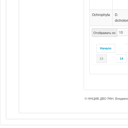
Ochrophyta
D.
dichoto
Отображать по
Начало
13
14
© ННЦМБ ДВО РАН, Владивос