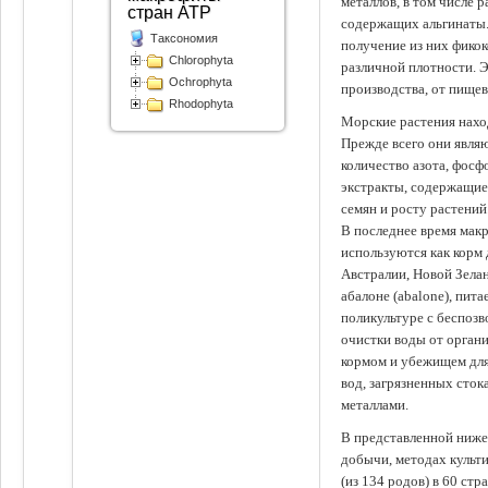
металлов, в том числе 
стран АТР
содержащих альгинаты.
Таксономия
получение из них фико
Chlorophyta
различной плотности. 
Ochrophyta
производства, от пище
Rhodophyta
Морские растения наход
Прежде всего они явля
количество азота, фосф
экстракты, содержащи
семян и росту растений
В последнее время мак
используются как корм
Австралии, Новой Зелан
абалоне (abalone), пит
поликультуре с беспоз
очистки воды от органи
кормом и убежищем для
вод, загрязненных сто
металлами.
В представленной ниже
добычи, методах культ
(из 134 родов) в 60 стр