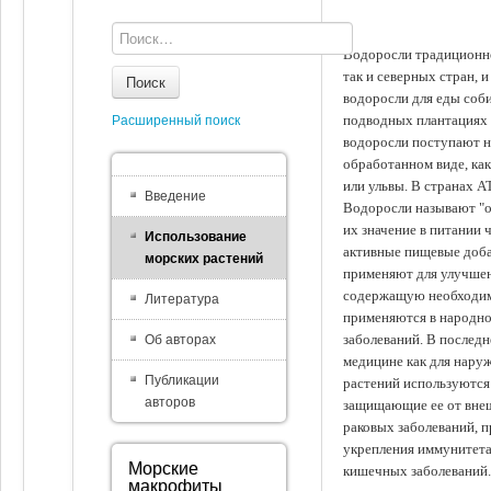
Водоросли традиционно
так и северных стран, 
Поиск
водоросли для еды соби
подводных плантациях 
Расширенный поиск
водоросли поступают на
обработанном виде, ка
или ульвы. В странах А
Введение
Водоросли называют "ов
их значение в питании 
Использование
активные пищевые доба
морских растений
применяют для улучшен
содержащую необходим
Литература
применяются в народно
заболеваний. В последн
Об авторах
медицине как для наруж
Публикации
растений используются 
авторов
защищающие ее от внеш
раковых заболеваний, 
укрепления иммунитета
Морские
кишечных заболеваний.
макрофиты