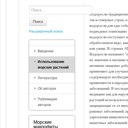
Водоросли традиционно
так и северных стран, 
Поиск
водоросли для еды соби
подводных плантациях 
Расширенный поиск
водоросли поступают на
обработанном виде, ка
или ульвы. В странах А
Введение
Водоросли называют "ов
их значение в питании 
Использование
активные пищевые доба
морских растений
применяют для улучшен
содержащую необходим
Литература
применяются в народно
заболеваний. В последн
Об авторах
медицине как для наруж
Публикации
растений используются 
авторов
защищающие ее от внеш
раковых заболеваний, 
укрепления иммунитета
Морские
кишечных заболеваний.
макрофиты