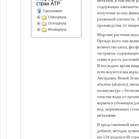
металлов, в том числе 
стран АТР
содержащих альгинаты.
Таксономия
получение из них фико
Chlorophyta
различной плотности. 
Ochrophyta
производства, от пище
Rhodophyta
Морские растения наход
Прежде всего они явля
количество азота, фосф
экстракты, содержащи
семян и росту растений
В последнее время мак
используются как корм
Австралии, Новой Зелан
абалоне (abalone), пит
поликультуре с беспоз
очистки воды от органи
кормом и убежищем для
вод, загрязненных сто
металлами.
В представленной ниже
добычи, методах культ
(из 134 родов) в 60 стр