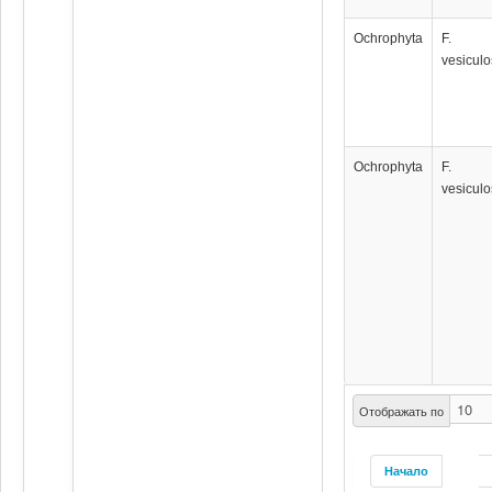
Ochrophyta
F.
vesicul
Ochrophyta
F.
vesicul
Отображать по
Начало