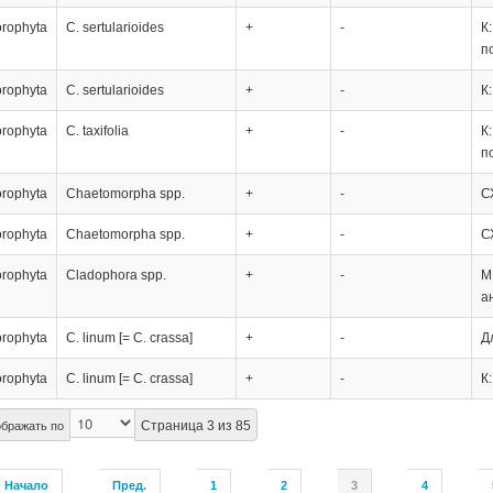
orophyta
C. sertularioides
+
-
К
п
orophyta
C. sertularioides
+
-
К
orophyta
C. taxifolia
+
-
К
п
orophyta
Chaetomorpha spp.
+
-
С
orophyta
Chaetomorpha spp.
+
-
С
orophyta
Cladophora spp.
+
-
М
а
orophyta
C. linum [= C. crassa]
+
-
Д
orophyta
C. linum [= C. crassa]
+
-
К
Страница 3 из 85
бражать по
Начало
Пред.
1
2
3
4