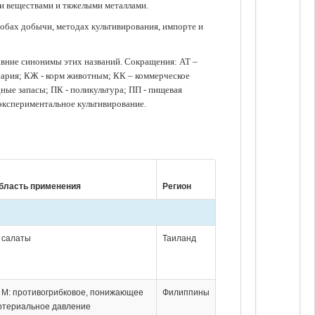
ми веществами и тяжелыми металлами.
обах добычи, методах культивирования, импорте и
авние синонимы этих названий. Сокращения: АТ –
нария; КЖ - корм животным; КК – коммерческое
ые запасы; ПК - поликультура; ПП - пищевая
 экспериментальное культивирование.
бласть применения
Регион
: салаты
Таиланд
; М: противогрибковое, понижающее
Филиппины
ртериальное давление