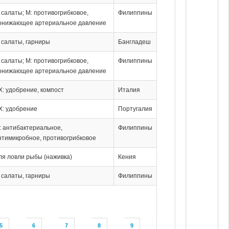
: салаты; М: противогрибковое,
Филиппины
онижающее артериальное давление
: салаты, гарниры
Бангладеш
: салаты; М: противогрибковое,
Филиппины
онижающее артериальное давление
Х: удобрение, компост
Италия
Х: удобрение
Португалия
: антибактериальное,
Филиппины
нтимикробное, противогрибковое
ля ловли рыбы (наживка)
Кения
: салаты, гарниры
Филиппины
5
6
7
8
9