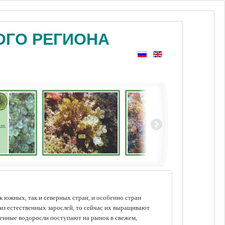
ОГО РЕГИОНА
 южных, так и северных стран, и особенно стран
из естественных зарослей, то сейчас их выращивают
щенные водоросли поступают на рынок в свежем,