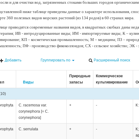
осли и для очистки вод, загрязненных стоками больших городов органически
дставленной ниже таблице приведены данные о характере использования, спос
рте 360 полезных видов морских растений (из 134 родов) в 60 странах мира.
лице приводятся современные названия видов, в квадратных скобках даны нед
терапия; ИВ - интродуцированные виды; ИМ - импортируемые виды; К – кули
ивирование; КП – косметическая промышленность; М – медицина; ПЗ – природн
шленность; ПФ - производство фикоколлоидов; СХ - сельское хозяйство; ЭК -
Добавить
Группировать по
Расширенный поиск
Природные
Коммерческое
ел
Виды
запасы
культивирование
О
(10)
orophyta
C. racemosa var.
+
-
К
corynephora [= C.
corynephora]
orophyta
C. serrulata
+
-
К
а