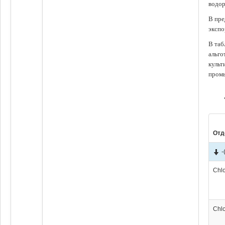
водор
В пре
экспо
В таб
альго
культ
промы
Отд
-
Chl
Chl