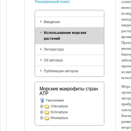
сушен
Расширенный поиск
монос
из мо
наход
Введение
пищев
расте
Использование морских
время
растений
Препа
внешн
Литература
бакте
забол
Об авторах
препа
Публикации авторов
из ни
испол
Морск
Морские макрофиты стран
орган
АТР
экстр
Таксономия
прибр
Chlorophyta
они и
Ochrophyta
Китае
Rhodophyta
разви
неорг