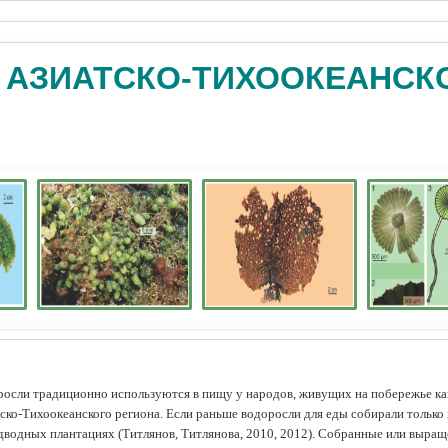
 АЗИАТСКО-ТИХООКЕАНСК
осли традиционно используются в пищу у народов, живущих на побережье как
ско-Тихоокеанского региона. Если раньше водоросли для еды собирали только 
дводных плантациях (Tитлянов, Титлянова, 2010, 2012). Собранные или выра