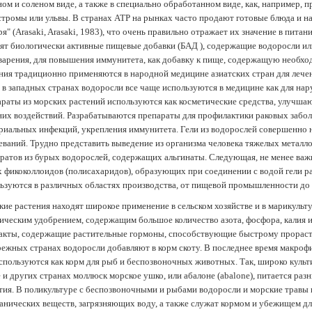
ом и соленом виде, а также в специально обработанном виде, как, например, 
тромы или ульвы. В странах АТР на рынках часто продают готовые блюда и н
ря" (Arasaki, Arasaki, 1983), что очень правильно отражает их значение в пит
ят биологически активные пищевые добавки (БАД ), содержащие водоросли и
арения, для повышения иммунитета, как добавку к пище, содержащую необх
ния традиционно применяются в народной медицине азиатских стран для лечен
 в западных странах водоросли все чаще используются в медицине как для нар
раты из морских растений используются как косметические средства, улучша
их воздействий. Разрабатываются препараты для профилактики раковых забол
риальных инфекций, укрепления иммунитета. Гели из водорослей совершенно
еваний. Трудно представить выведение из организма человека тяжелых металло
ратов из бурых водорослей, содержащих альгинаты. Следующая, не менее важн
х фикоколлоидов (полисахаридов), образующих при соединении с водой гели 
ьзуются в различных областях производства, от пищевой промышленности до
ие растения находят широкое применение в сельском хозяйстве и в марикульт
ическим удобрением, содержащим большое количество азота, фосфора, калия и
акты, содержащие растительные гормоны, способствующие быстрому прораст
ежных странах водоросли добавляют в корм скоту. В последнее время макроф
спользуются как корм для рыб и беспозвоночных животных. Так, широко культ
 и других странах моллюск морское ушко, или абалоне (abalone), питается ра
тия. В поликультуре с беспозвоночными и рыбами водоросли и морские травы
анических веществ, загрязняющих воду, а также служат кормом и убежищем 