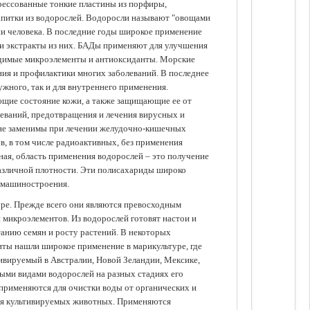
прессованные тонкие пластины из порфиры,
апитки из водорослей. Водоросли называют "овощами
ании человека. В последние годы широкое применение
ли экстракты из них. БАДы применяют для улучшения
одимые микроэлементы и антиоксиданты. Морские
ия и профилактики многих заболеваний. В последнее
ужного, так и для внутреннего применения.
ющие состояние кожи, а также защищающие ее от
еваний, предотвращения и лечения вирусных и
 не заменимы при лечении желудочно-кишечных
в, в том числе радиоактивных, без применения
ая, область применения водорослей – это получение
различной плотности. Эти полисахариды широко
 машиностроения.
уре. Прежде всего они являются превосходным
 микроэлементов. Из водорослей готовят настои и
анию семян и росту растений. В некоторых
иты нашли широкое применение в марикультуре, где
ивируемый в Австралии, Новой Зеландии, Мексике,
зными видами водорослей на разных стадиях его
 применяются для очистки воды от органических и
для культивируемых животных. Применяются