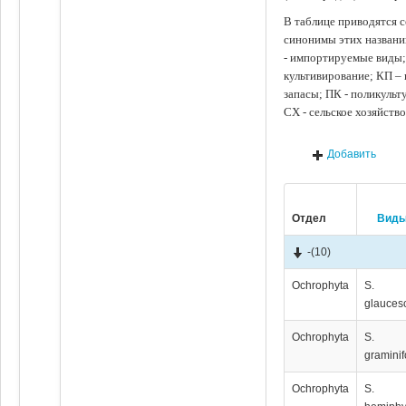
В таблице приводятся с
синонимы этих названи
- импортируемые виды;
культивирование; КП –
запасы; ПК - поликуль
СХ - сельское хозяйств
Добавить
Отдел
Вид
-
(10)
Ochrophyta
S.
glauces
Ochrophyta
S.
graminif
Ochrophyta
S.