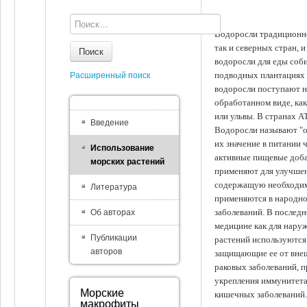
Водоросли традиционно
так и северных стран, 
Поиск
водоросли для еды соби
подводных плантациях 
Расширенный поиск
водоросли поступают на
обработанном виде, ка
или ульвы. В странах А
Введение
Водоросли называют "ов
их значение в питании 
Использование
активные пищевые доба
морских растений
применяют для улучшен
содержащую необходим
Литература
применяются в народно
заболеваний. В последн
Об авторах
медицине как для наруж
Публикации
растений используются 
авторов
защищающие ее от внеш
раковых заболеваний, 
укрепления иммунитета
Морские
кишечных заболеваний.
макрофиты