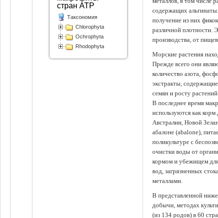
металлов, в том числе 
стран АТР
содержащих альгинаты.
Таксономия
получение из них фико
Chlorophyta
различной плотности. 
Ochrophyta
производства, от пище
Rhodophyta
Морские растения наход
Прежде всего они явля
количество азота, фосф
экстракты, содержащи
семян и росту растений
В последнее время мак
используются как корм
Австралии, Новой Зелан
абалоне (abalone), пит
поликультуре с беспоз
очистки воды от органи
кормом и убежищем для
вод, загрязненных сто
металлами.
В представленной ниже
добычи, методах культ
(из 134 родов) в 60 стр