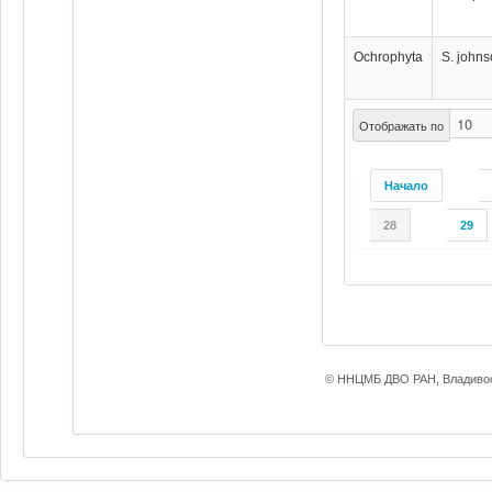
Ochrophyta
S. johns
Отображать по
Начало
28
29
© ННЦМБ ДВО РАН, Владивос