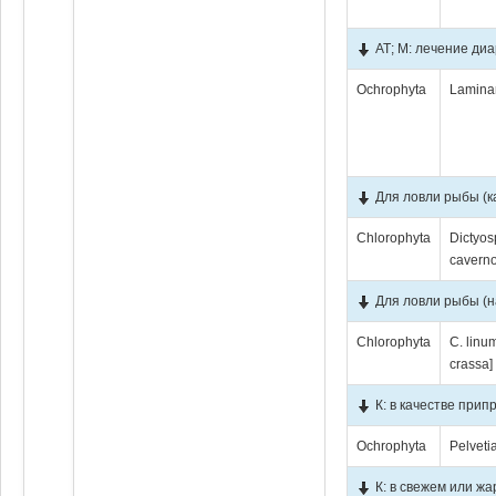
АТ; М: лечение ди
Ochrophyta
Laminar
Для ловли рыбы (к
Chlorophyta
Dictyos
cavern
Для ловли рыбы (н
Chlorophyta
C. linum
crassa]
К: в качестве прип
Ochrophyta
Pelveti
К: в свежем или ж