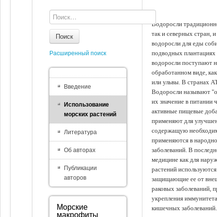
Водоросли традиционно
так и северных стран, 
Поиск
водоросли для еды соби
подводных плантациях 
Расширенный поиск
водоросли поступают на
обработанном виде, ка
или ульвы. В странах А
Введение
Водоросли называют "ов
их значение в питании 
Использование
активные пищевые доба
морских растений
применяют для улучшен
содержащую необходим
Литература
применяются в народно
заболеваний. В последн
Об авторах
медицине как для наруж
Публикации
растений используются 
авторов
защищающие ее от внеш
раковых заболеваний, 
укрепления иммунитета
Морские
кишечных заболеваний.
макрофиты