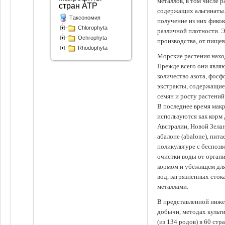
металлов, в том числе 
стран АТР
содержащих альгинаты.
Таксономия
получение из них фико
Chlorophyta
различной плотности. 
Ochrophyta
производства, от пище
Rhodophyta
Морские растения наход
Прежде всего они явля
количество азота, фосф
экстракты, содержащи
семян и росту растений
В последнее время мак
используются как корм
Австралии, Новой Зелан
абалоне (abalone), пит
поликультуре с беспоз
очистки воды от органи
кормом и убежищем для
вод, загрязненных сто
металлами.
В представленной ниже
добычи, методах культ
(из 134 родов) в 60 стр