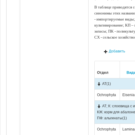
В таблице приводятся с
синонимы этих названи
- импортируемые виды;
культивирование; КП –
запасы; ПК - поликуль
СХ - сельское хозяйств
Добавить
Отдел
Вид
АТ
(1)
Ochrophyta
Eisenia
АТ; К: слоевища с 
КЖ: корм для абалоне
ПФ: альгинаты
(1)
Ochrophyta
Laminar