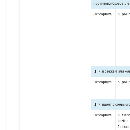
противогрибковое, ле
Ochrophyta
S. pall
К: в свежем или ж
Ochrophyta
S. pall
К: варят с соевым
Ochrophyta
S. fusif
Hizikia
fusiform