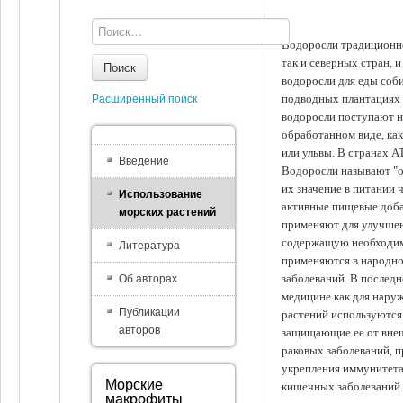
Водоросли традиционно
так и северных стран, 
Поиск
водоросли для еды соби
подводных плантациях 
Расширенный поиск
водоросли поступают на
обработанном виде, ка
или ульвы. В странах А
Введение
Водоросли называют "ов
их значение в питании 
Использование
активные пищевые доба
морских растений
применяют для улучшен
содержащую необходим
Литература
применяются в народно
заболеваний. В последн
Об авторах
медицине как для наруж
Публикации
растений используются 
авторов
защищающие ее от внеш
раковых заболеваний, 
укрепления иммунитета
Морские
кишечных заболеваний.
макрофиты