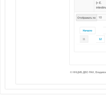
[= E.
intestin
Отображать по
Начало
11
12
© ННЦМБ ДВО РАН, Владивос