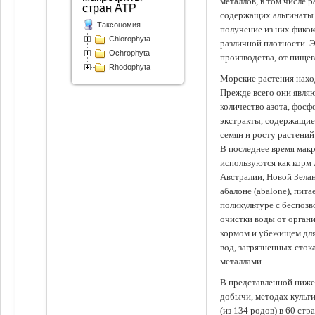
металлов, в том числе 
стран АТР
содержащих альгинаты.
Таксономия
получение из них фико
Chlorophyta
различной плотности. 
Ochrophyta
производства, от пище
Rhodophyta
Морские растения наход
Прежде всего они явля
количество азота, фосф
экстракты, содержащи
семян и росту растений
В последнее время мак
используются как корм
Австралии, Новой Зелан
абалоне (abalone), пит
поликультуре с беспоз
очистки воды от органи
кормом и убежищем для
вод, загрязненных сто
металлами.
В представленной ниже
добычи, методах культ
(из 134 родов) в 60 стр