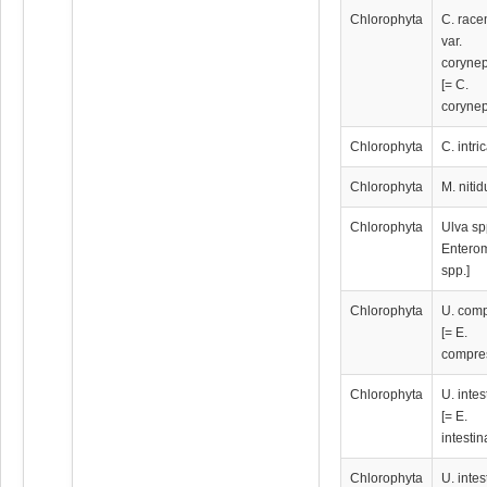
Chlorophyta
C. rac
var.
coryne
[= C.
coryne
Chlorophyta
C. intri
Chlorophyta
M. niti
Chlorophyta
Ulva sp
Entero
spp.]
Chlorophyta
U. com
[= E.
compre
Chlorophyta
U. intes
[= E.
intestin
Chlorophyta
U. intes