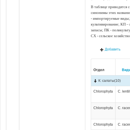
В таблице приводятся с
синонимы этих названи
- импортируемые виды;
культивирование; КП –
запасы; ПК - поликуль
СХ - сельское хозяйств
Добавить
Отдел
Вид
К: салаты
(10)
Chlorophyta
C. lentil
Chlorophyta
C. rac
Chlorophyta
C. rac