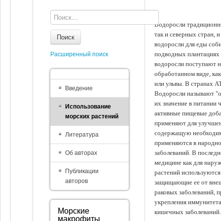
Водоросли традиционно
так и северных стран, 
Поиск
водоросли для еды соби
подводных плантациях 
Расширенный поиск
водоросли поступают на
обработанном виде, ка
или ульвы. В странах А
Введение
Водоросли называют "ов
их значение в питании 
Использование
активные пищевые доба
морских растений
применяют для улучшен
содержащую необходим
Литература
применяются в народно
заболеваний. В последн
Об авторах
медицине как для наруж
Публикации
растений используются 
авторов
защищающие ее от внеш
раковых заболеваний, 
укрепления иммунитета
Морские
кишечных заболеваний.
макрофиты