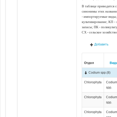
В таблице приводятся с
синонимы этих названи
- импортируемые виды;
культивирование; КП –
запасы; ПК - поликуль
СХ - сельское хозяйств
Добавить
Отдел
Вид
Codium spp.
(8)
Chlorophyta
Codiu
spp.
Chlorophyta
Codiu
spp.
Chlorophyta
Codiu