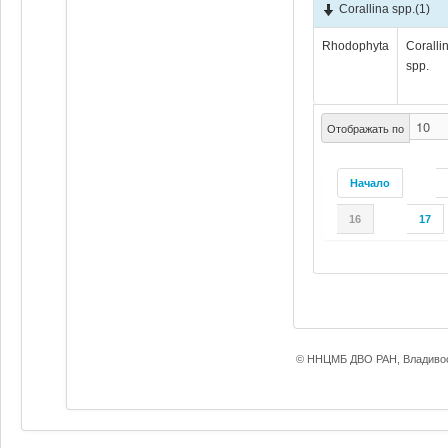
Corallina spp.
(1)
Rhodophyta
Coralli
spp.
Отображать по
Начало
16
17
© ННЦМБ ДВО РАН, Владивос