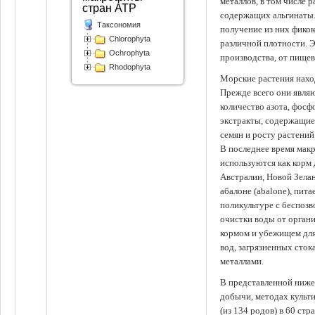
металлов, в том числе 
стран АТР
содержащих альгинаты.
Таксономия
получение из них фико
Chlorophyta
различной плотности. 
Ochrophyta
производства, от пище
Rhodophyta
Морские растения наход
Прежде всего они явля
количество азота, фосф
экстракты, содержащи
семян и росту растений
В последнее время мак
используются как корм
Австралии, Новой Зелан
абалоне (abalone), пит
поликультуре с беспоз
очистки воды от органи
кормом и убежищем для
вод, загрязненных сто
металлами.
В представленной ниже
добычи, методах культ
(из 134 родов) в 60 стр