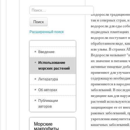
Водоросли традиционно
так и северных стран, 
Поиск
водоросли для еды соби
подводных плантациях 
Расширенный поиск
водоросли поступают на
обработанном виде, ка
или ульвы. В странах А
Введение
Водоросли называют "ов
их значение в питании 
Использование
активные пищевые доба
морских растений
применяют для улучшен
содержащую необходим
Литература
применяются в народно
заболеваний. В последн
Об авторах
медицине как для наруж
Публикации
растений используются 
авторов
защищающие ее от внеш
раковых заболеваний, 
укрепления иммунитета
Морские
кишечных заболеваний.
макрофиты