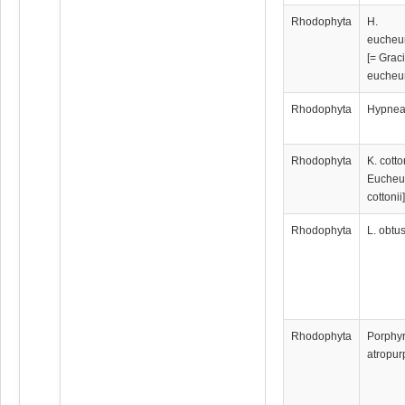
Rhodophyta
H.
eucheu
[= Graci
eucheu
Rhodophyta
Hypnea
Rhodophyta
K. cotto
Euche
cottonii
Rhodophyta
L. obtu
Rhodophyta
Porphy
atropur