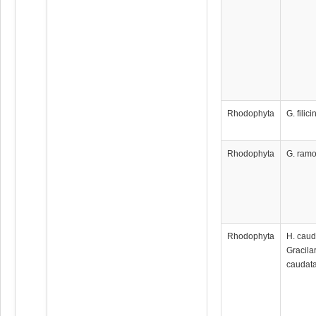
Rhodophyta
G. filici
Rhodophyta
G. ram
Rhodophyta
H. caud
Gracila
caudata