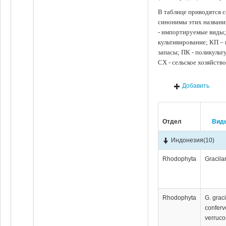
В таблице приводятся с
синонимы этих названи
- импортируемые виды;
культивирование; КП –
запасы; ПК - поликуль
СХ - сельское хозяйств
Добавить
Отдел
Вид
Индонезия
(10)
Rhodophyta
Gracila
Rhodophyta
G. graci
conferv
verruco