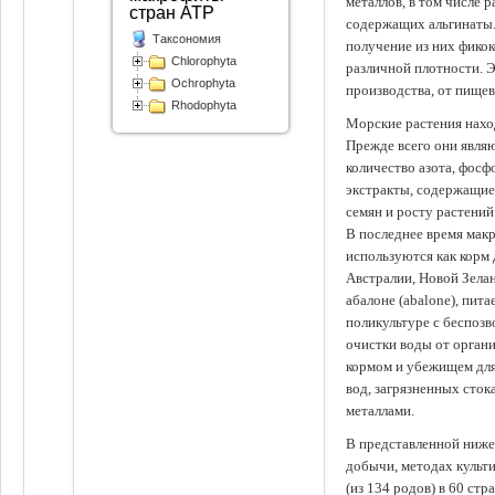
металлов, в том числе 
стран АТР
содержащих альгинаты.
Таксономия
получение из них фико
Chlorophyta
различной плотности. 
Ochrophyta
производства, от пище
Rhodophyta
Морские растения наход
Прежде всего они явля
количество азота, фосф
экстракты, содержащи
семян и росту растений
В последнее время мак
используются как корм
Австралии, Новой Зелан
абалоне (abalone), пит
поликультуре с беспоз
очистки воды от органи
кормом и убежищем для
вод, загрязненных сто
металлами.
В представленной ниже
добычи, методах культ
(из 134 родов) в 60 стр