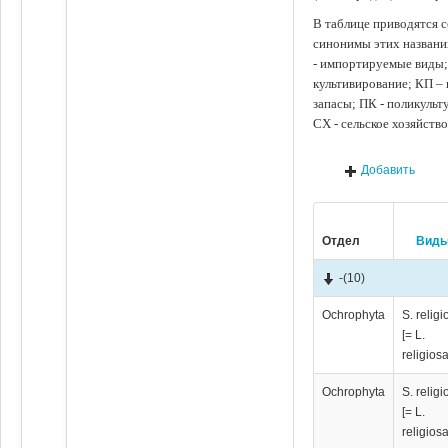
В таблице приводятся с
синонимы этих названи
- импортируемые виды;
культивирование; КП –
запасы; ПК - поликуль
СХ - сельское хозяйств
Добавить
Отдел
Вид
-
(10)
Ochrophyta
S. religi
[= L.
religiosa
Ochrophyta
S. religi
[= L.
religiosa