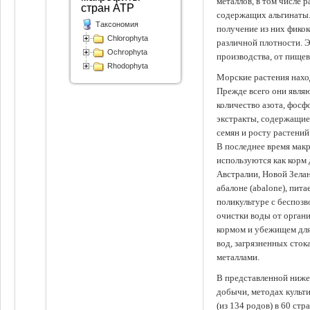
металлов, в том числе 
стран АТР
содержащих альгинаты.
Таксономия
получение из них фико
Chlorophyta
различной плотности. 
Ochrophyta
производства, от пище
Rhodophyta
Морские растения наход
Прежде всего они явля
количество азота, фосф
экстракты, содержащи
семян и росту растений
В последнее время мак
используются как корм
Австралии, Новой Зелан
абалоне (abalone), пит
поликультуре с беспоз
очистки воды от органи
кормом и убежищем для
вод, загрязненных сто
металлами.
В представленной ниже
добычи, методах культ
(из 134 родов) в 60 стр