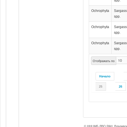
spp.
Ochrophyta
Sargas
spp.
Ochrophyta
Sargas
spp.
Ochrophyta
Sargas
spp.
Отображать по
Начало
25
26
© ННЦМБ ДВО РАН, Владивос