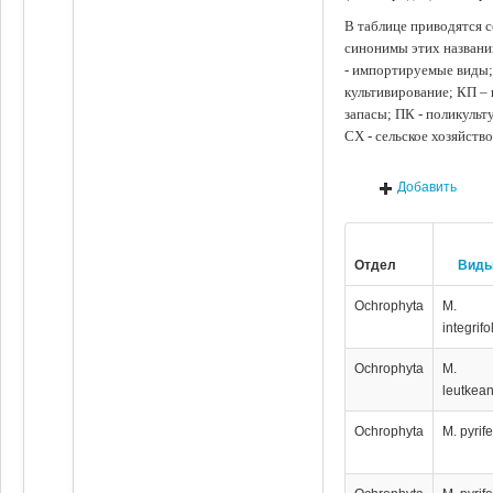
В таблице приводятся с
синонимы этих названи
- импортируемые виды;
культивирование; КП –
запасы; ПК - поликуль
СХ - сельское хозяйств
Добавить
Отдел
Вид
Ochrophyta
M.
integrifo
Ochrophyta
M.
leutkea
Ochrophyta
M. pyrif