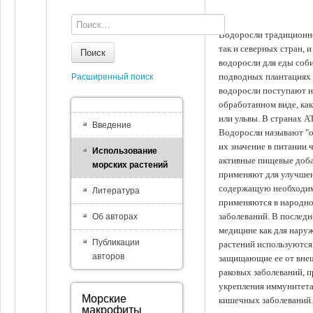
Водоросли традиционно
так и северных стран, 
Поиск
водоросли для еды соби
подводных плантациях 
Расширенный поиск
водоросли поступают на
обработанном виде, ка
или ульвы. В странах А
Введение
Водоросли называют "ов
их значение в питании 
Использование
активные пищевые доба
морских растений
применяют для улучшен
содержащую необходим
Литература
применяются в народно
заболеваний. В последн
Об авторах
медицине как для наруж
Публикации
растений используются 
авторов
защищающие ее от внеш
раковых заболеваний, 
укрепления иммунитета
Морские
кишечных заболеваний.
макрофиты