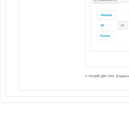
Начало
25
26
Конец
© ННЦМБ ДВО РАН, Владивос