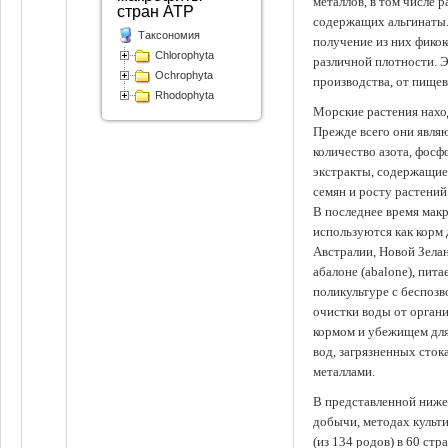
металлов, в том числе 
стран АТР
содержащих альгинаты.
Таксономия
получение из них фико
Chlorophyta
различной плотности. 
Ochrophyta
производства, от пище
Rhodophyta
Морские растения наход
Прежде всего они явля
количество азота, фосф
экстракты, содержащи
семян и росту растений
В последнее время мак
используются как корм
Австралии, Новой Зелан
абалоне (abalone), пит
поликультуре с беспоз
очистки воды от органи
кормом и убежищем для
вод, загрязненных сто
металлами.
В представленной ниже
добычи, методах культ
(из 134 родов) в 60 стр