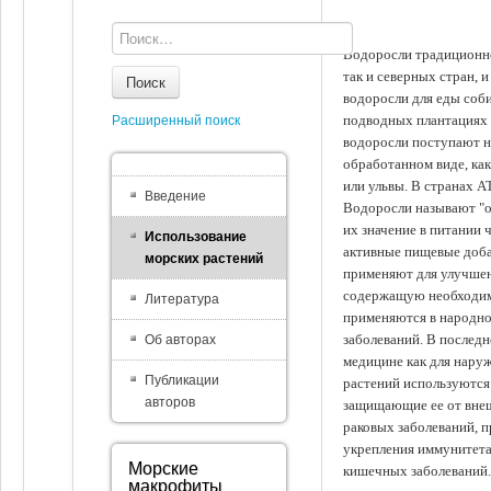
Водоросли традиционно
так и северных стран, 
Поиск
водоросли для еды соби
подводных плантациях 
Расширенный поиск
водоросли поступают на
обработанном виде, ка
или ульвы. В странах А
Введение
Водоросли называют "ов
их значение в питании 
Использование
активные пищевые доба
морских растений
применяют для улучшен
содержащую необходим
Литература
применяются в народно
заболеваний. В последн
Об авторах
медицине как для наруж
Публикации
растений используются 
авторов
защищающие ее от внеш
раковых заболеваний, 
укрепления иммунитета
Морские
кишечных заболеваний.
макрофиты