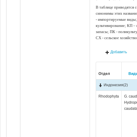
В таблице приводятся с
синонимы этих названи
- импортируемые виды;
культивирование; КП –
запасы; ПК - поликуль
СХ - сельское хозяйств
Добавить
Отдел
Вид
Индонезия
(2)
Rhodophyta
G. caud
Hydrop
caudata