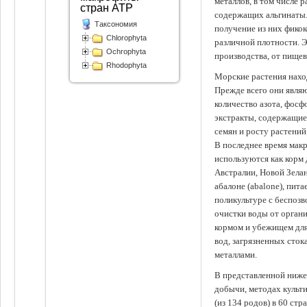
металлов, в том числе 
стран АТР
содержащих альгинаты.
Таксономия
получение из них фико
Chlorophyta
различной плотности. 
Ochrophyta
производства, от пище
Rhodophyta
Морские растения наход
Прежде всего они явля
количество азота, фосф
экстракты, содержащи
семян и росту растений
В последнее время мак
используются как корм
Австралии, Новой Зелан
абалоне (abalone), пит
поликультуре с беспоз
очистки воды от органи
кормом и убежищем для
вод, загрязненных сто
металлами.
В представленной ниже
добычи, методах культ
(из 134 родов) в 60 стр