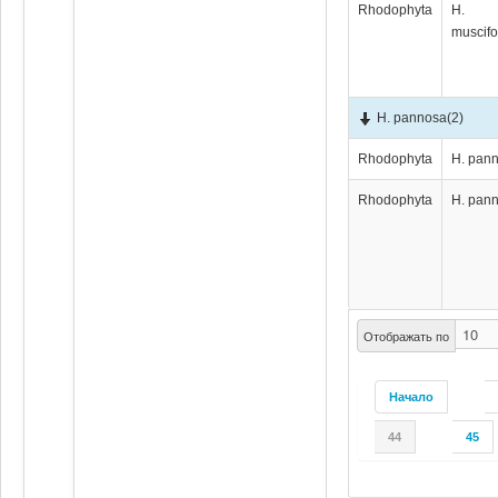
Rhodophyta
H.
muscifo
H. pannosa
(2)
Rhodophyta
H. pan
Rhodophyta
H. pan
Отображать по
Начало
44
45