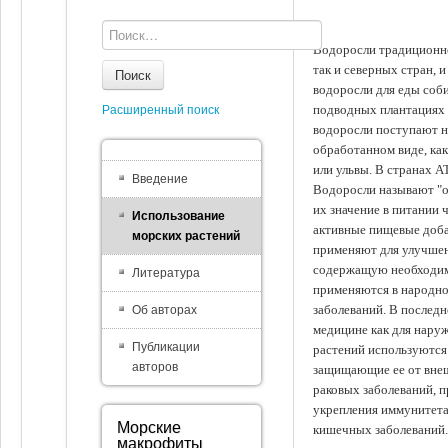
Водоросли традиционно
так и северных стран, 
Поиск
водоросли для еды соби
подводных плантациях 
Расширенный поиск
водоросли поступают на
обработанном виде, ка
или ульвы. В странах А
Введение
Водоросли называют "ов
их значение в питании 
Использование
активные пищевые доба
морских растений
применяют для улучшен
содержащую необходим
Литература
применяются в народно
заболеваний. В последн
Об авторах
медицине как для наруж
Публикации
растений используются 
авторов
защищающие ее от внеш
раковых заболеваний, 
укрепления иммунитета
Морские
кишечных заболеваний.
макрофиты