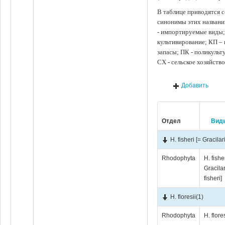
В таблице приводятся с
синонимы этих названи
- импортируемые виды;
культивирование; КП –
запасы; ПК - поликуль
СХ - сельское хозяйств
Добавить
Отдел
Вид
H. fisheri [= Gracilari
Rhodophyta
H. fishe
Gracila
fisheri]
H. floresii
(1)
Rhodophyta
H. flores