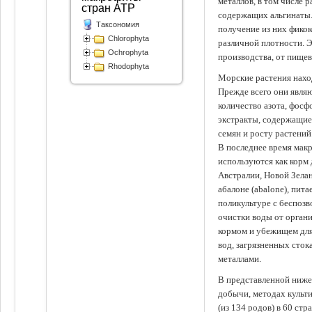
металлов, в том числе 
стран АТР
содержащих альгинаты.
Таксономия
получение из них фико
Chlorophyta
различной плотности. 
Ochrophyta
производства, от пище
Rhodophyta
Морские растения наход
Прежде всего они явля
количество азота, фосф
экстракты, содержащи
семян и росту растений
В последнее время мак
используются как корм
Австралии, Новой Зелан
абалоне (abalone), пит
поликультуре с беспоз
очистки воды от органи
кормом и убежищем для
вод, загрязненных сто
металлами.
В представленной ниже
добычи, методах культ
(из 134 родов) в 60 стр