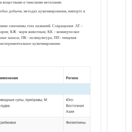
ми веществами и тяжелыми металлами.
обах добычи, методах культивирования, импорте и
авние синонимы этих названий. Сокращения: АТ –
нария; КЖ - корм животным; КК – коммерческое
ые запасы; ПК - поликультура; ПП - пищевая
 экспериментальное культивирование.
рименения
Регион
 овощные супы, приправы; М:
Юго-
елудка
Восточная
Азия
грибковое
Филиппины