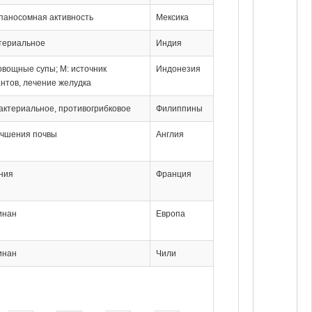
паносомная активность
Мексика
териальное
Индия
 овощные супы; М: источник
Индонезия
нтов, лечение желудка
бактериальное, противогрибковое
Филиппины
учшения почвы
Англия
ния
Франция
инан
Европа
инан
Чили