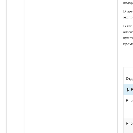
водор
В пре
экспо
В таб
альго
культ
промы
Отд
R
Rho
Rho