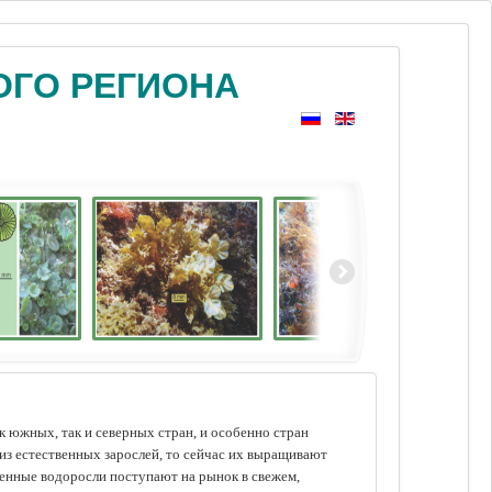
ОГО РЕГИОНА
 южных, так и северных стран, и особенно стран
из естественных зарослей, то сейчас их выращивают
щенные водоросли поступают на рынок в свежем,