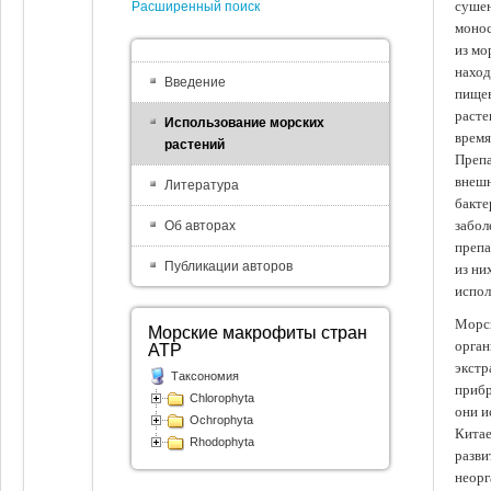
сушен
Расширенный поиск
монос
из мо
наход
Введение
пищев
расте
Использование морских
время
растений
Препа
внешн
Литература
бакте
забол
Об авторах
препа
Публикации авторов
из ни
испол
Морск
Морские макрофиты стран
орган
АТР
экстр
Таксономия
прибр
Chlorophyta
они и
Ochrophyta
Китае
Rhodophyta
разви
неорг