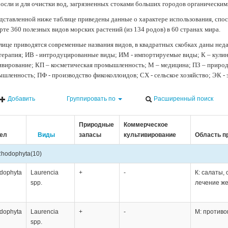
осли и для очистки вод, загрязненных стоками больших городов органически
дставленной ниже таблице приведены данные о характере использования, спос
рте 360 полезных видов морских растений (из 134 родов) в 60 странах мира.
лице приводятся современные названия видов, в квадратных скобках даны нед
терапия; ИВ - интродуцированные виды; ИМ - импортируемые виды; К – кули
ивирование; КП – косметическая промышленность; М – медицина; ПЗ – природн
шленность; ПФ - производство фикоколлоидов; СХ - сельское хозяйство; ЭК -
Добавить
Группировать по
Расширенный поиск
Природные
Коммерческое
ел
Виды
запасы
культивирование
Область п
hodophyta
(10)
dophyta
Laurencia
+
-
К: салаты,
spp.
лечение ж
dophyta
Laurencia
+
-
М: противо
spp.