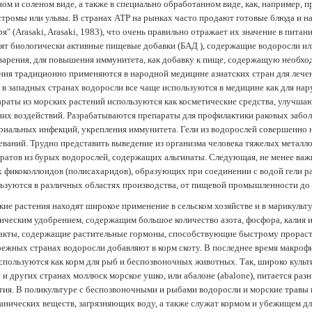
ом и соленом виде, а также в специально обработанном виде, как, например, 
тромы или ульвы. В странах АТР на рынках часто продают готовые блюда и н
ря" (Arasaki, Arasaki, 1983), что очень правильно отражает их значение в пит
ят биологически активные пищевые добавки (БАД ), содержащие водоросли и
арения, для повышения иммунитета, как добавку к пище, содержащую необх
ния традиционно применяются в народной медицине азиатских стран для лечен
 в западных странах водоросли все чаще используются в медицине как для нар
раты из морских растений используются как косметические средства, улучша
их воздействий. Разрабатываются препараты для профилактики раковых забол
риальных инфекций, укрепления иммунитета. Гели из водорослей совершенно
еваний. Трудно представить выведение из организма человека тяжелых металло
ратов из бурых водорослей, содержащих альгинаты. Следующая, не менее важн
х фикоколлоидов (полисахаридов), образующих при соединении с водой гели 
ьзуются в различных областях производства, от пищевой промышленности до
ие растения находят широкое применение в сельском хозяйстве и в марикульт
ическим удобрением, содержащим большое количество азота, фосфора, калия и
акты, содержащие растительные гормоны, способствующие быстрому прораст
ежных странах водоросли добавляют в корм скоту. В последнее время макроф
спользуются как корм для рыб и беспозвоночных животных. Так, широко культ
 и других странах моллюск морское ушко, или абалоне (abalone), питается ра
тия. В поликультуре с беспозвоночными и рыбами водоросли и морские травы
анических веществ, загрязняющих воду, а также служат кормом и убежищем 