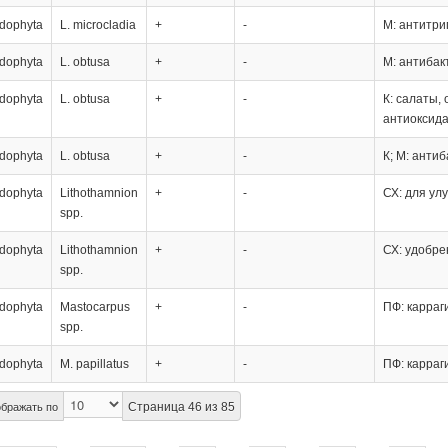
dophyta
L. microcladia
+
-
М: антитри
dophyta
L. obtusa
+
-
М: антибак
dophyta
L. obtusa
+
-
К: салаты,
антиоксида
dophyta
L. obtusa
+
-
К; М: анти
dophyta
Lithothamnion
+
-
СХ: для ул
spp.
dophyta
Lithothamnion
+
-
СХ: удобре
spp.
dophyta
Мastocarpus
+
-
ПФ: карраг
spp.
dophyta
M. papillatus
+
-
ПФ: карраг
Страница 46 из 85
бражать по