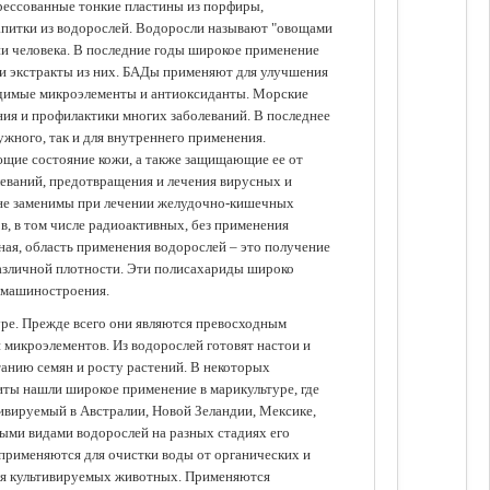
прессованные тонкие пластины из порфиры,
апитки из водорослей. Водоросли называют "овощами
ании человека. В последние годы широкое применение
ли экстракты из них. БАДы применяют для улучшения
одимые микроэлементы и антиоксиданты. Морские
ия и профилактики многих заболеваний. В последнее
ужного, так и для внутреннего применения.
ющие состояние кожи, а также защищающие ее от
еваний, предотвращения и лечения вирусных и
 не заменимы при лечении желудочно-кишечных
в, в том числе радиоактивных, без применения
ая, область применения водорослей – это получение
различной плотности. Эти полисахариды широко
 машиностроения.
уре. Прежде всего они являются превосходным
 микроэлементов. Из водорослей готовят настои и
анию семян и росту растений. В некоторых
иты нашли широкое применение в марикультуре, где
ивируемый в Австралии, Новой Зеландии, Мексике,
зными видами водорослей на разных стадиях его
 применяются для очистки воды от органических и
для культивируемых животных. Применяются