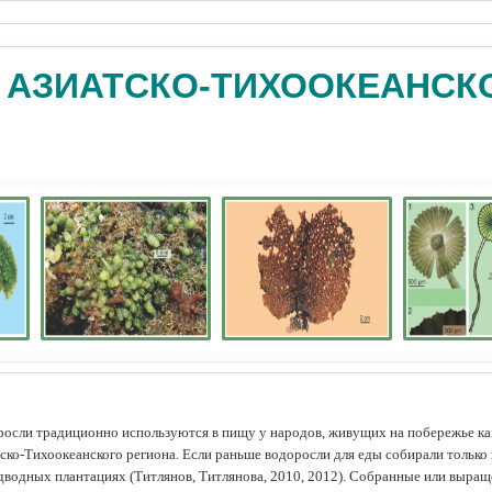
 АЗИАТСКО-ТИХООКЕАНСК
осли традиционно используются в пищу у народов, живущих на побережье как
ско-Тихоокеанского региона. Если раньше водоросли для еды собирали только 
дводных плантациях (Tитлянов, Титлянова, 2010, 2012). Собранные или выра