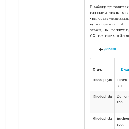
В таблице приводятся с
синонимы этих названи
- импортируемые виды;
культивирование; КП –
запасы; ПК - поликуль
СХ - сельское хозяйств
Добавить
Отдел
Вид
Rhodophyta
Dilsea
spp.
Rhodophyta
Dumont
spp.
Rhodophyta
Euche
spp.