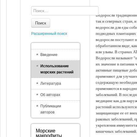
Водоросли традиционно
так и северных стран, 
Поиск
водоросли для еды соби
подводных плантациях 
Расширенный поиск
водоросли поступают на
обработанном виде, ка
или ульвы. В странах А
Введение
Водоросли называют "ов
их значение в питании 
Использование
активные пищевые доба
морских растений
применяют для улучшен
содержащую необходим
Литература
применяются в народно
заболеваний. В последн
Об авторах
медицине как для наруж
Публикации
растений используются 
авторов
защищающие ее от внеш
раковых заболеваний, 
укрепления иммунитета
Морские
кишечных заболеваний.
макрофиты