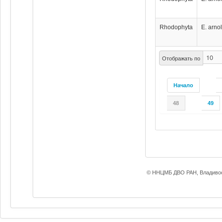
Rhodophyta
E. arnol
Отображать по
Начало
48
49
© ННЦМБ ДВО РАН, Владивос