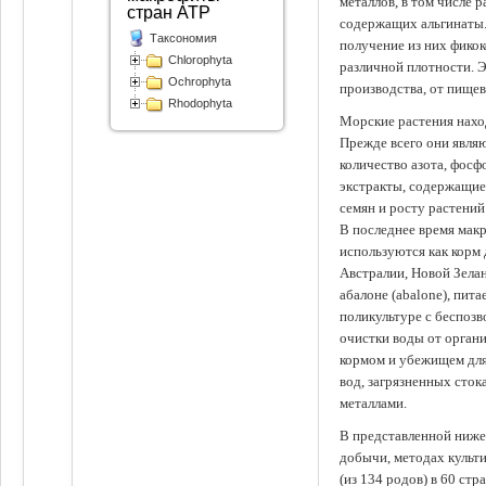
металлов, в том числе 
стран АТР
содержащих альгинаты.
Таксономия
получение из них фико
Chlorophyta
различной плотности. 
Ochrophyta
производства, от пище
Rhodophyta
Морские растения наход
Прежде всего они явля
количество азота, фосф
экстракты, содержащи
семян и росту растений
В последнее время мак
используются как корм
Австралии, Новой Зелан
абалоне (abalone), пит
поликультуре с беспоз
очистки воды от органи
кормом и убежищем для
вод, загрязненных сто
металлами.
В представленной ниже
добычи, методах культ
(из 134 родов) в 60 стр