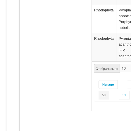
Rhodophyta
Pyropi
abbotti
Porphy
abbotti
Rhodophyta
Pyropi
acanth
[= P.
acanth
Отображать по
Начало
50
51