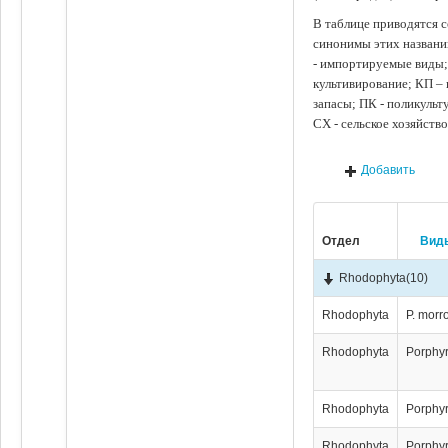
В таблице приводятся с
синонимы этих названи
- импортируемые виды;
культивирование; КП –
запасы; ПК - поликуль
СХ - сельское хозяйств
Добавить
Отдел
Вид
Rhodophyta
(10)
Rhodophyta
P. morr
Rhodophyta
Porphyr
Rhodophyta
Porphyr
Rhodophyta
Porphyr