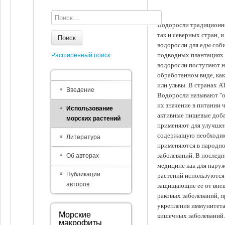
Водоросли традиционно
так и северных стран, 
Поиск
водоросли для еды соби
подводных плантациях 
Расширенный поиск
водоросли поступают на
обработанном виде, ка
или ульвы. В странах А
Введение
Водоросли называют "ов
их значение в питании 
Использование
активные пищевые доба
морских растений
применяют для улучшен
содержащую необходим
Литература
применяются в народно
заболеваний. В последн
Об авторах
медицине как для наруж
Публикации
растений используются 
авторов
защищающие ее от внеш
раковых заболеваний, 
укрепления иммунитета
Морские
кишечных заболеваний.
макрофиты