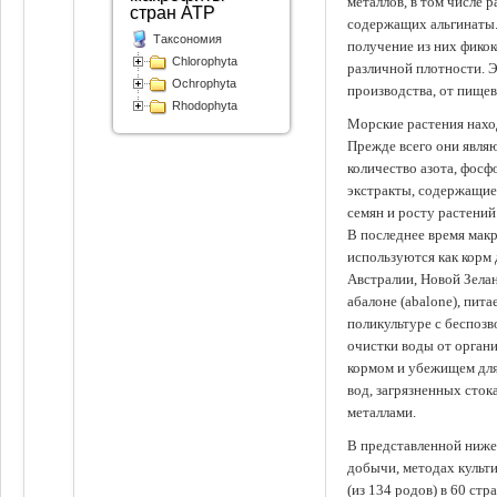
металлов, в том числе 
стран АТР
содержащих альгинаты.
Таксономия
получение из них фико
Chlorophyta
различной плотности. 
Ochrophyta
производства, от пище
Rhodophyta
Морские растения наход
Прежде всего они явля
количество азота, фосф
экстракты, содержащи
семян и росту растений
В последнее время мак
используются как корм
Австралии, Новой Зелан
абалоне (abalone), пит
поликультуре с беспоз
очистки воды от органи
кормом и убежищем для
вод, загрязненных сто
металлами.
В представленной ниже
добычи, методах культ
(из 134 родов) в 60 стр