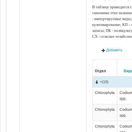
В таблице приводятся с
синонимы этих названи
- импортируемые виды;
культивирование; КП –
запасы; ПК - поликуль
СХ - сельское хозяйств
Добавить
Отдел
Вид
+
(10)
Chlorophyta
Codiu
spp.
Chlorophyta
Codiu
spp.
Chlorophyta
Codiu