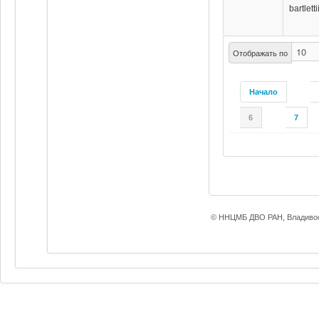
bartletti
Отображать по
Начало
6
7
© ННЦМБ ДВО РАН, Владивос