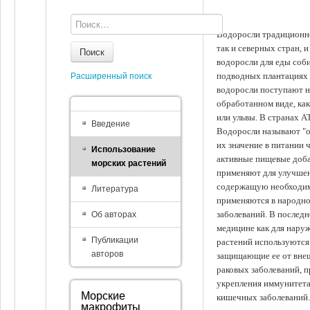
Водоросли традиционно
так и северных стран, 
Поиск
водоросли для еды соби
подводных плантациях 
Расширенный поиск
водоросли поступают на
обработанном виде, ка
или ульвы. В странах А
Введение
Водоросли называют "ов
их значение в питании 
Использование
активные пищевые доба
морских растений
применяют для улучшен
содержащую необходим
Литература
применяются в народно
заболеваний. В последн
Об авторах
медицине как для наруж
Публикации
растений используются 
авторов
защищающие ее от внеш
раковых заболеваний, 
укрепления иммунитета
Морские
кишечных заболеваний.
макрофиты