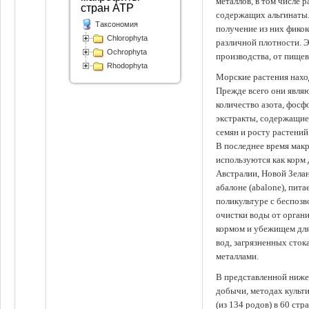
металлов, в том числе 
стран АТР
содержащих альгинаты.
Таксономия
получение из них фико
Chlorophyta
различной плотности. 
Ochrophyta
производства, от пище
Rhodophyta
Морские растения наход
Прежде всего они явля
количество азота, фосф
экстракты, содержащи
семян и росту растений
В последнее время мак
используются как корм
Австралии, Новой Зелан
абалоне (abalone), пит
поликультуре с беспоз
очистки воды от органи
кормом и убежищем для
вод, загрязненных сто
металлами.
В представленной ниже
добычи, методах культ
(из 134 родов) в 60 стр