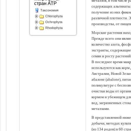
металлов, в том числе 
стран АТР
содержащих альгинаты.
Таксономия
получение из них фико
Chlorophyta
различной плотности. 
Ochrophyta
производства, от пище
Rhodophyta
Морские растения наход
Прежде всего они явля
количество азота, фосф
экстракты, содержащи
семян и росту растений
В последнее время мак
используются как корм
Австралии, Новой Зелан
абалоне (abalone), пит
поликультуре с беспоз
очистки воды от органи
кормом и убежищем для
вод, загрязненных сто
металлами.
В представленной ниже
добычи, методах культ
(из 134 родов) в 60 стр