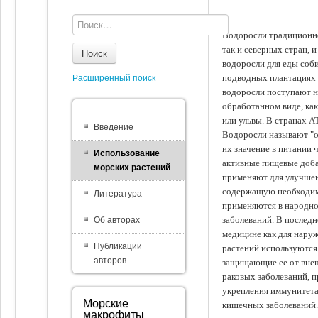
Водоросли традиционно
так и северных стран, 
Поиск
водоросли для еды соби
подводных плантациях 
Расширенный поиск
водоросли поступают на
обработанном виде, ка
или ульвы. В странах А
Введение
Водоросли называют "ов
их значение в питании 
Использование
активные пищевые доба
морских растений
применяют для улучшен
содержащую необходим
Литература
применяются в народно
заболеваний. В последн
Об авторах
медицине как для наруж
Публикации
растений используются 
авторов
защищающие ее от внеш
раковых заболеваний, 
укрепления иммунитета
Морские
кишечных заболеваний.
макрофиты