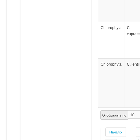
Chlorophyta
C.
cupres
Chlorophyta
C. lentil
Отображать по
Начало