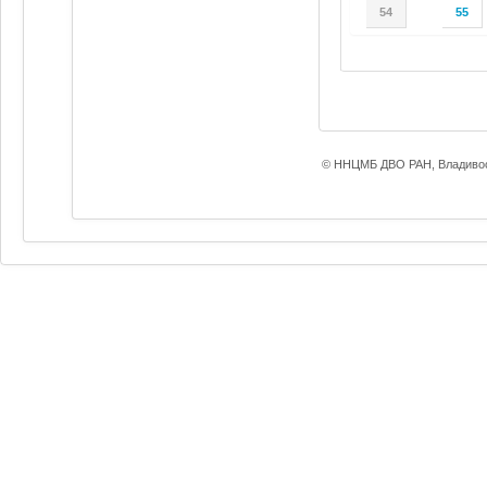
54
55
© ННЦМБ ДВО РАН, Владивос