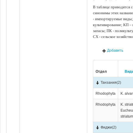
В таблице приводятся с
синонимы этих названи
- импортируемые виды;
культивирование; КП –
запасы; ПК - поликуль
СХ - сельское хозяйств
Добавить
Отдел
Вид
Танзания
(2)
Rhodophyta
K. alvar
Rhodophyta
K. stria
Euche
striatum
Фиджи
(2)