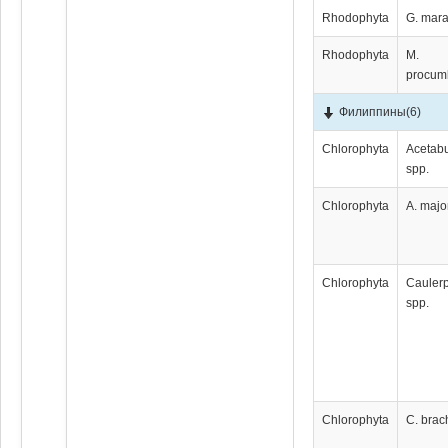
Rhodophyta
G. mar
Rhodophyta
M.
procum
Филиппины
(6)
Chlorophyta
Acetabu
spp.
Chlorophyta
A. majo
Chlorophyta
Cauler
spp.
Chlorophyta
C. bra