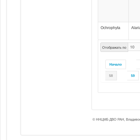
Ochrophyta
Alari
Отображать по
Начало
58
59
© ННЦМБ ДВО РАН, Владивос