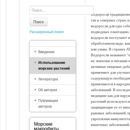
Водоросли традиционно
так и северных стран, 
Поиск
водоросли для еды соби
подводных плантациях 
Расширенный поиск
водоросли поступают на
обработанном виде, ка
или ульвы. В странах А
Введение
Водоросли называют "ов
их значение в питании 
Использование
активные пищевые доба
морских растений
применяют для улучшен
содержащую необходим
Литература
применяются в народно
заболеваний. В последн
Об авторах
медицине как для наруж
Публикации
растений используются 
авторов
защищающие ее от внеш
раковых заболеваний, 
укрепления иммунитета
Морские
кишечных заболеваний.
макрофиты