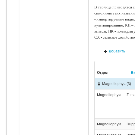
В таблице приводятся с
синонимы этих названи
- импортируемые виды;
культивирование; КП –
запасы; ПК - поликуль
СХ - сельское хозяйств
Добавить
Отдел
В
Magnoliophyta
(3)
Magnoliophyta
Z. m
Magnoliophyta
Rupp