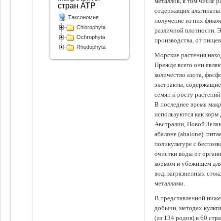
металлов, в том числе 
стран АТР
содержащих альгинаты.
Таксономия
получение из них фико
Chlorophyta
различной плотности. 
Ochrophyta
производства, от пище
Rhodophyta
Морские растения наход
Прежде всего они явля
количество азота, фосф
экстракты, содержащи
семян и росту растений
В последнее время мак
используются как корм
Австралии, Новой Зелан
абалоне (abalone), пит
поликультуре с беспоз
очистки воды от органи
кормом и убежищем для
вод, загрязненных сто
металлами.
В представленной ниже
добычи, методах культ
(из 134 родов) в 60 стр