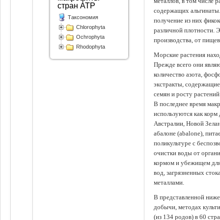
металлов, в том числе 
стран АТР
содержащих альгинаты.
Таксономия
получение из них фико
Chlorophyta
различной плотности. 
Ochrophyta
производства, от пище
Rhodophyta
Морские растения наход
Прежде всего они явля
количество азота, фосф
экстракты, содержащи
семян и росту растений
В последнее время мак
используются как корм
Австралии, Новой Зелан
абалоне (abalone), пит
поликультуре с беспоз
очистки воды от органи
кормом и убежищем для
вод, загрязненных сто
металлами.
В представленной ниже
добычи, методах культ
(из 134 родов) в 60 стр