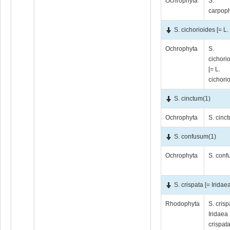
Ochrophyta
S.
carpop
S. cichorioides [= L.
Ochrophyta
S.
cichori
[= L.
cichori
S. cinctum
(1)
Ochrophyta
S. cinc
S. confusum
(1)
Ochrophyta
S. con
S. crispata [= Iridae
Rhodophyta
S. crisp
Iridaea
crispata