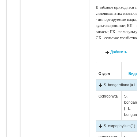
В таблице приводятся с
синонимы этих названи
- импортируемые виды;
культивирование; КП –
запасы; ПК - поликуль
СХ - сельское хозяйств
Добавить
Отдел
Вид
S. bongardiana [= L
Ochrophyta
S.
bongar
[= L.
bongar
S. carpophyllum
(1)