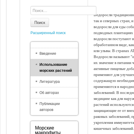
Водоросли традиционно
так и северных стран, 
Поиск
водоросли для еды соби
подводных плантациях 
Расширенный поиск
водоросли поступают на
обработанном виде, ка
или ульвы. В странах А
Введение
Водоросли называют "ов
их значение в питании 
Использование
активные пищевые доба
морских растений
применяют для улучшен
содержащую необходим
Литература
применяются в народно
заболеваний. В последн
Об авторах
медицине как для наруж
Публикации
растений используются 
авторов
защищающие ее от внеш
раковых заболеваний, 
укрепления иммунитета
Морские
кишечных заболеваний.
макрофиты