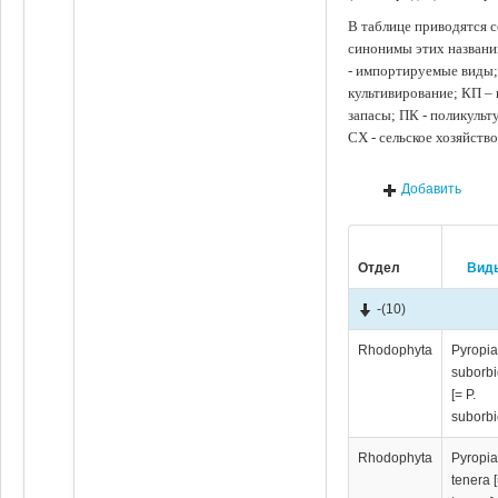
В таблице приводятся с
синонимы этих названи
- импортируемые виды;
культивирование; КП –
запасы; ПК - поликуль
СХ - сельское хозяйств
Добавить
Отдел
Вид
-
(10)
Rhodophyta
Pyropi
suborbi
[= P.
suborbi
Rhodophyta
Pyropi
tenera [