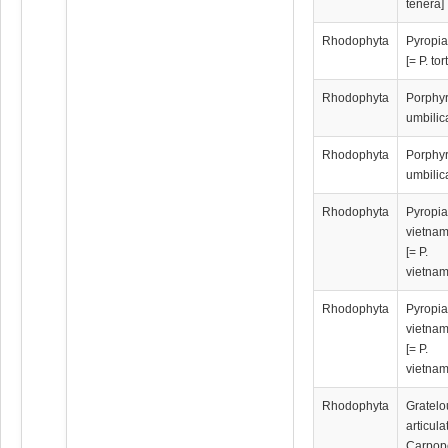
tenera]
Rhodophyta
Pyropia
[= P. tor
Rhodophyta
Porphy
umbilic
Rhodophyta
Porphy
umbilic
Rhodophyta
Pyropi
vietna
[= P.
vietnam
Rhodophyta
Pyropi
vietna
[= P.
vietnam
Rhodophyta
Gratelo
articula
Carpope