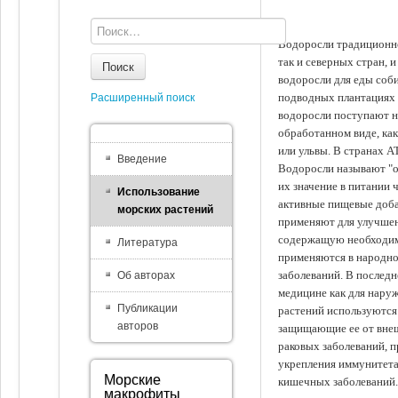
Водоросли традиционно
так и северных стран, 
Поиск
водоросли для еды соби
подводных плантациях 
Расширенный поиск
водоросли поступают на
обработанном виде, ка
или ульвы. В странах А
Введение
Водоросли называют "ов
их значение в питании 
Использование
активные пищевые доба
морских растений
применяют для улучшен
содержащую необходим
Литература
применяются в народно
заболеваний. В последн
Об авторах
медицине как для наруж
Публикации
растений используются 
авторов
защищающие ее от внеш
раковых заболеваний, 
укрепления иммунитета
Морские
кишечных заболеваний.
макрофиты