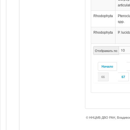
articula
Rhodophyta
Pterocl
spp.
Rhodophyta
P. lucid
Отображать по
Начало
66
67
© ННЦМБ ДВО РАН, Владивос