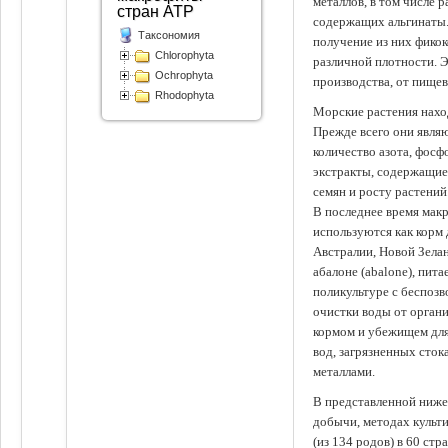
металлов, в том числе 
стран АТР
содержащих альгинаты.
Таксономия
получение из них фико
Chlorophyta
различной плотности. 
Ochrophyta
производства, от пище
Rhodophyta
Морские растения наход
Прежде всего они явля
количество азота, фосф
экстракты, содержащи
семян и росту растений
В последнее время мак
используются как корм
Австралии, Новой Зелан
абалоне (abalone), пит
поликультуре с беспоз
очистки воды от органи
кормом и убежищем для
вод, загрязненных сто
металлами.
В представленной ниже
добычи, методах культ
(из 134 родов) в 60 стр