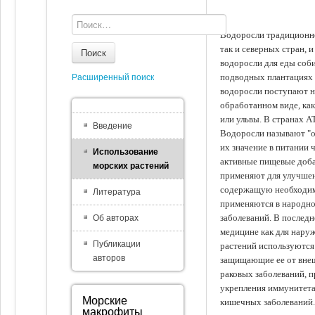
Водоросли традиционно
так и северных стран, 
Поиск
водоросли для еды соби
подводных плантациях 
Расширенный поиск
водоросли поступают на
обработанном виде, ка
или ульвы. В странах А
Введение
Водоросли называют "ов
их значение в питании 
Использование
активные пищевые доба
морских растений
применяют для улучшен
содержащую необходим
Литература
применяются в народно
заболеваний. В последн
Об авторах
медицине как для наруж
Публикации
растений используются 
авторов
защищающие ее от внеш
раковых заболеваний, 
укрепления иммунитета
Морские
кишечных заболеваний.
макрофиты