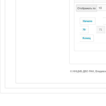
Отображать по
Начало
70
71
Конец
© ННЦМБ ДВО РАН, Владивос