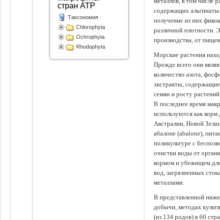
металлов, в том числе 
стран АТР
содержащих альгинаты.
Таксономия
получение из них фико
Chlorophyta
различной плотности. 
Ochrophyta
производства, от пище
Rhodophyta
Морские растения наход
Прежде всего они явля
количество азота, фосф
экстракты, содержащи
семян и росту растений
В последнее время мак
используются как корм
Австралии, Новой Зелан
абалоне (abalone), пит
поликультуре с беспоз
очистки воды от органи
кормом и убежищем для
вод, загрязненных сто
металлами.
В представленной ниже
добычи, методах культ
(из 134 родов) в 60 стр