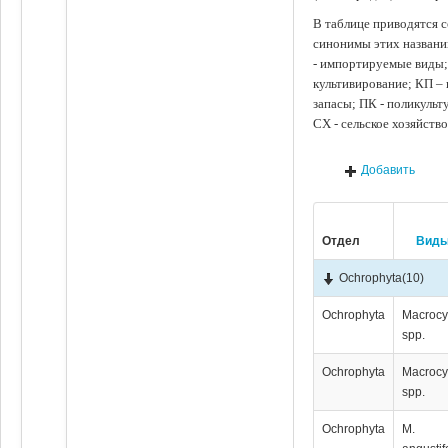
В таблице приводятся с
синонимы этих названи
- импортируемые виды;
культивирование; КП –
запасы; ПК - поликуль
СХ - сельское хозяйств
Добавить
Отдел
Вид
Ochrophyta
(10)
Ochrophyta
Мacrocy
spp.
Ochrophyta
Мacrocy
spp.
Ochrophyta
M.