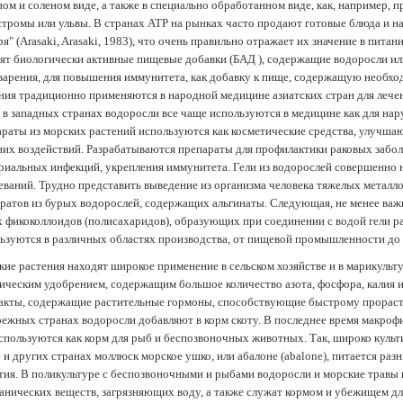
ом и соленом виде, а также в специально обработанном виде, как, например, 
тромы или ульвы. В странах АТР на рынках часто продают готовые блюда и н
ря" (Arasaki, Arasaki, 1983), что очень правильно отражает их значение в пит
ят биологически активные пищевые добавки (БАД ), содержащие водоросли и
арения, для повышения иммунитета, как добавку к пище, содержащую необх
ния традиционно применяются в народной медицине азиатских стран для лечен
 в западных странах водоросли все чаще используются в медицине как для нар
раты из морских растений используются как косметические средства, улучша
их воздействий. Разрабатываются препараты для профилактики раковых забол
риальных инфекций, укрепления иммунитета. Гели из водорослей совершенно
еваний. Трудно представить выведение из организма человека тяжелых металло
ратов из бурых водорослей, содержащих альгинаты. Следующая, не менее важн
х фикоколлоидов (полисахаридов), образующих при соединении с водой гели 
ьзуются в различных областях производства, от пищевой промышленности до
ие растения находят широкое применение в сельском хозяйстве и в марикульт
ическим удобрением, содержащим большое количество азота, фосфора, калия и
акты, содержащие растительные гормоны, способствующие быстрому прораст
ежных странах водоросли добавляют в корм скоту. В последнее время макроф
спользуются как корм для рыб и беспозвоночных животных. Так, широко культ
 и других странах моллюск морское ушко, или абалоне (abalone), питается ра
тия. В поликультуре с беспозвоночными и рыбами водоросли и морские травы
анических веществ, загрязняющих воду, а также служат кормом и убежищем 