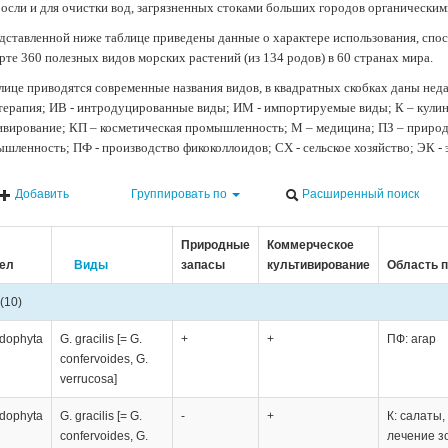
осли и для очистки вод, загрязненных стоками больших городов органически
дставленной ниже таблице приведены данные о характере использования, спос
рте 360 полезных видов морских растений (из 134 родов) в 60 странах мира.
лице приводятся современные названия видов, в квадратных скобках даны нед
терапия; ИВ - интродуцированные виды; ИМ - импортируемые виды; К – кули
ивирование; КП – косметическая промышленность; М – медицина; ПЗ – природн
шленность; ПФ - производство фикоколлоидов; СХ - сельское хозяйство; ЭК -
Добавить
Группировать по
Расширенный поиск
Природные
Коммерческое
ел
Виды
запасы
культивирование
Область 
(10)
dophyta
G. gracilis [= G.
+
+
ПФ: агар
confervoides, G.
verrucosa]
dophyta
G. gracilis [= G.
-
+
К: салаты,
confervoides, G.
лечение з