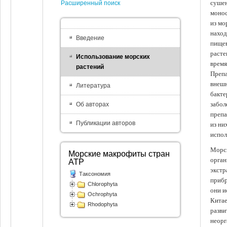
сушен
Расширенный поиск
монос
из мо
наход
Введение
пищев
расте
Использование морских
время
растений
Препа
внешн
Литература
бакте
забол
Об авторах
препа
Публикации авторов
из ни
испол
Морск
Морские макрофиты стран
орган
АТР
экстр
Таксономия
прибр
Chlorophyta
они и
Ochrophyta
Китае
Rhodophyta
разви
неорг