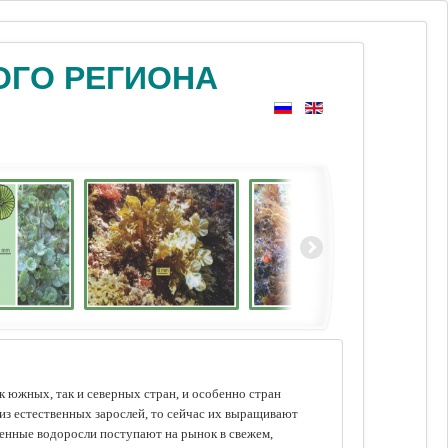
ОГО РЕГИОНА
 южных, так и северных стран, и особенно стран
из естественных зарослей, то сейчас их выращивают
щенные водоросли поступают на рынок в свежем,