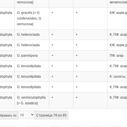
verrucosa]
мочеполов
dophyta
G. gracilis [= G.
+
+
КЖ: корм д
confervoides, G.
verrucosa]
dophyta
G. heteroclada
+
+
К; ПФ: ага
dophyta
G. heteroclada
+
+
КЖ: корм д
dophyta
G. parvispora
+
+
ПФ: агар
dophyta
G. tenuistipitata
+
+
К; ПФ: ага
dophyta
G. tenuistipitata
+
+
К: салаты,
dophyta
G. tenuistipitata
+
+
К; ПФ: ага
dophyta
G. vermiculophylla
+
+
К; ПФ: ага
[= G. asiatica]
Страница 78 из 85
бражать по