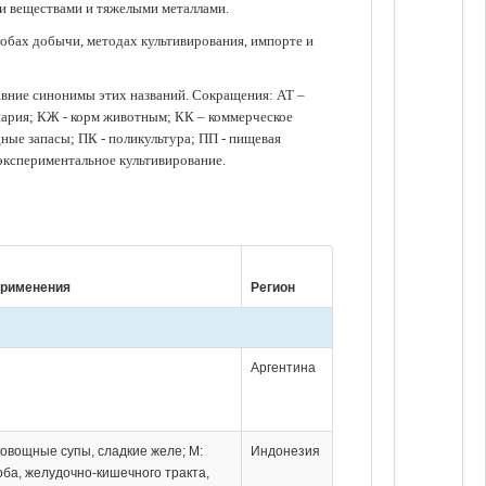
ми веществами и тяжелыми металлами.
обах добычи, методах культивирования, импорте и
авние синонимы этих названий. Сокращения: АТ –
нария; КЖ - корм животным; КК – коммерческое
ые запасы; ПК - поликультура; ПП - пищевая
 экспериментальное культивирование.
применения
Регион
Аргентина
 овощные супы, сладкие желе; М:
Индонезия
оба, желудочно-кишечного тракта,