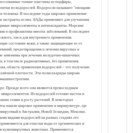
прессованные тонкие пластины из порфиры,
апитки из водорослей. Водоросли называют "овощами
ании человека. В последние годы широкое применение
ли экстракты из них. БАДы применяют для улучшения
одимые микроэлементы и антиоксиданты. Морские
ия и профилактики многих заболеваний. В последнее
ужного, так и для внутреннего применения.
ющие состояние кожи, а также защищающие ее от
еваний, предотвращения и лечения вирусных и
 не заменимы при лечении желудочно-кишечных
в, в том числе радиоактивных, без применения
ая, область применения водорослей – это получение
различной плотности. Эти полисахариды широко
 машиностроения.
уре. Прежде всего они являются превосходным
 микроэлементов. Из водорослей готовят настои и
анию семян и росту растений. В некоторых
иты нашли широкое применение в марикультуре, где
ивируемый в Австралии, Новой Зеландии, Мексике,
зными видами водорослей на разных стадиях его
 применяются для очистки воды от органических и
для культивируемых животных. Применяются