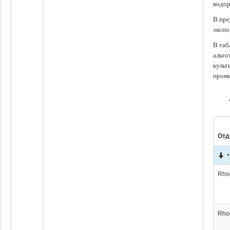
водор
В пре
экспо
В таб
альго
культ
промы
Отд
+
Rho
Rho