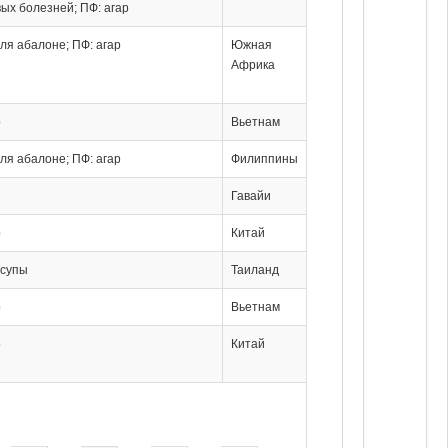
ых болезней; ПФ: агар
ля абалоне; ПФ: агар
Южная
Африка
р
Вьетнам
ля абалоне; ПФ: агар
Филиппины
Гавайи
р
Китай
 супы
Таиланд
р
Вьетнам
р
Китай