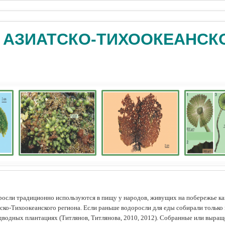
 АЗИАТСКО-ТИХООКЕАНСК
осли традиционно используются в пищу у народов, живущих на побережье как
ско-Тихоокеанского региона. Если раньше водоросли для еды собирали только 
дводных плантациях (Tитлянов, Титлянова, 2010, 2012). Собранные или выра