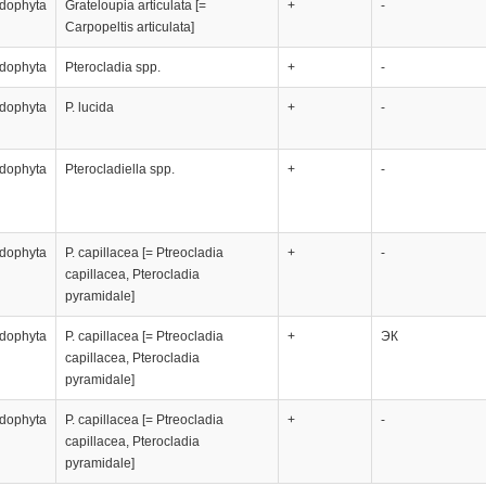
dophyta
Grateloupia articulata [=
+
-
Carpopeltis articulata]
dophyta
Pterocladia spp.
+
-
dophyta
P. lucida
+
-
dophyta
Pterocladiella spp.
+
-
dophyta
P. capillacea [= Ptreocladia
+
-
capillacea, Pterocladia
pyramidale]
dophyta
P. capillacea [= Ptreocladia
+
ЭК
capillacea, Pterocladia
pyramidale]
dophyta
P. capillacea [= Ptreocladia
+
-
capillacea, Pterocladia
pyramidale]