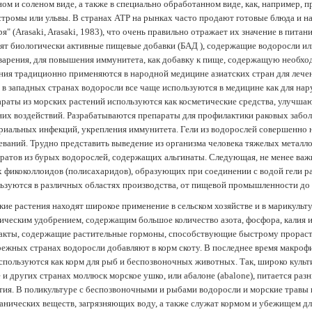
ом и соленом виде, а также в специально обработанном виде, как, например, 
тромы или ульвы. В странах АТР на рынках часто продают готовые блюда и н
ря" (Arasaki, Arasaki, 1983), что очень правильно отражает их значение в пит
ят биологически активные пищевые добавки (БАД ), содержащие водоросли и
арения, для повышения иммунитета, как добавку к пище, содержащую необх
ния традиционно применяются в народной медицине азиатских стран для лечен
 в западных странах водоросли все чаще используются в медицине как для нар
раты из морских растений используются как косметические средства, улучша
их воздействий. Разрабатываются препараты для профилактики раковых забол
риальных инфекций, укрепления иммунитета. Гели из водорослей совершенно
еваний. Трудно представить выведение из организма человека тяжелых металло
ратов из бурых водорослей, содержащих альгинаты. Следующая, не менее важн
х фикоколлоидов (полисахаридов), образующих при соединении с водой гели 
ьзуются в различных областях производства, от пищевой промышленности до
ие растения находят широкое применение в сельском хозяйстве и в марикульт
ическим удобрением, содержащим большое количество азота, фосфора, калия и
акты, содержащие растительные гормоны, способствующие быстрому прораст
ежных странах водоросли добавляют в корм скоту. В последнее время макроф
спользуются как корм для рыб и беспозвоночных животных. Так, широко культ
 и других странах моллюск морское ушко, или абалоне (abalone), питается ра
тия. В поликультуре с беспозвоночными и рыбами водоросли и морские травы
анических веществ, загрязняющих воду, а также служат кормом и убежищем 