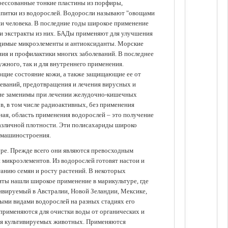
прессованные тонкие пластины из порфиры,
апитки из водорослей. Водоросли называют "овощами
ании человека. В последние годы широкое применение
ли экстракты из них. БАДы применяют для улучшения
одимые микроэлементы и антиоксиданты. Морские
ия и профилактики многих заболеваний. В последнее
ужного, так и для внутреннего применения.
ющие состояние кожи, а также защищающие ее от
еваний, предотвращения и лечения вирусных и
 не заменимы при лечении желудочно-кишечных
в, в том числе радиоактивных, без применения
ая, область применения водорослей – это получение
различной плотности. Эти полисахариды широко
 машиностроения.
уре. Прежде всего они являются превосходным
 микроэлементов. Из водорослей готовят настои и
анию семян и росту растений. В некоторых
иты нашли широкое применение в марикультуре, где
ивируемый в Австралии, Новой Зеландии, Мексике,
зными видами водорослей на разных стадиях его
 применяются для очистки воды от органических и
для культивируемых животных. Применяются