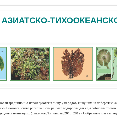
 АЗИАТСКО-ТИХООКЕАНСК
осли традиционно используются в пищу у народов, живущих на побережье как
ско-Тихоокеанского региона. Если раньше водоросли для еды собирали только 
дводных плантациях (Tитлянов, Титлянова, 2010, 2012). Собранные или выра