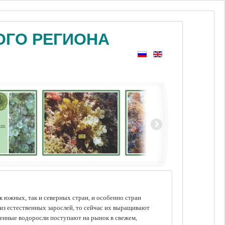
ОГО РЕГИОНА
 южных, так и северных стран, и особенно стран
из естественных зарослей, то сейчас их выращивают
щенные водоросли поступают на рынок в свежем,