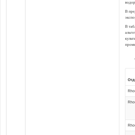
водор
В пре
экспо
В таб
альго
культ
промы
Отд
Rho
Rho
Rho