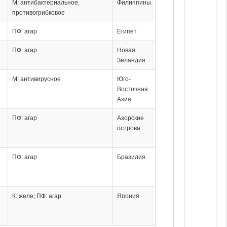
М: антибактериальное,
Филиппины
противогрибковое
ПФ: агар
Египет
ПФ: агар
Новая
Зеландия
М: антивирусное
Юго-
Восточная
Азия
ПФ: агар
Азорские
острова
ПФ: агар
Бразилия
К: желе; ПФ: агар
Япония