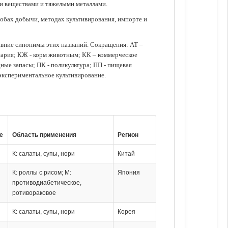
ми веществами и тяжелыми металлами.
обах добычи, методах культивирования, импорте и
авние синонимы этих названий. Сокращения: АТ –
нария; КЖ - корм животным; КК – коммерческое
ые запасы; ПК - поликультура; ПП - пищевая
 экспериментальное культивирование.
е
Область применения
Регион
К: салаты, супы, нори
Китай
К: роллы с рисом; М:
Япония
противодиабетическое,
ротивораковое
К: салаты, супы, нори
Корея