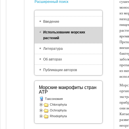
сушен
Расширенный поиск
монос
из мо
наход
Введение
пищев
расте
Использование морских
время
растений
Препа
внешн
Литература
бакте
забол
Об авторах
препа
Публикации авторов
из ни
испол
Морск
Морские макрофиты стран
орган
АТР
экстр
Таксономия
прибр
Chlorophyta
они и
Ochrophyta
Китае
Rhodophyta
разви
неорг