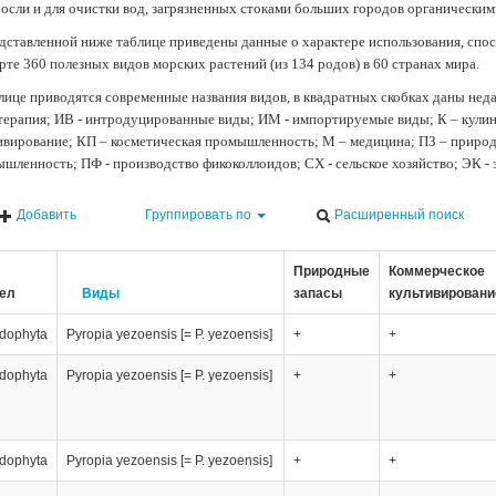
осли и для очистки вод, загрязненных стоками больших городов органически
дставленной ниже таблице приведены данные о характере использования, спос
рте 360 полезных видов морских растений (из 134 родов) в 60 странах мира.
лице приводятся современные названия видов, в квадратных скобках даны нед
терапия; ИВ - интродуцированные виды; ИМ - импортируемые виды; К – кули
ивирование; КП – косметическая промышленность; М – медицина; ПЗ – природн
шленность; ПФ - производство фикоколлоидов; СХ - сельское хозяйство; ЭК -
Добавить
Группировать по
Расширенный поиск
Природные
Коммерческое
ел
Виды
запасы
культивировани
dophyta
Pyropia yezoensis [= P. yezoensis]
+
+
dophyta
Pyropia yezoensis [= P. yezoensis]
+
+
dophyta
Pyropia yezoensis [= P. yezoensis]
+
+