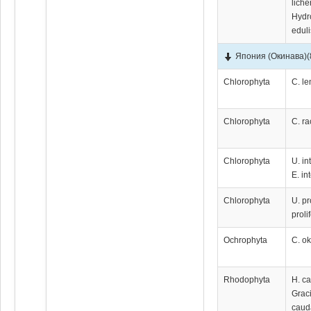
liche
Hydr
eduli
Япония (Окинава)
(
Chlorophyta
C. len
Chlorophyta
C. r
Chlorophyta
U. in
E. in
Chlorophyta
U. pr
proli
Ochrophyta
C. o
Rhodophyta
H. ca
Graci
caud