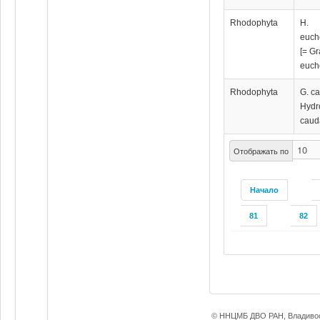
Rhodophyta
H.
euch
[= Gr
euch
Rhodophyta
G. ca
Hydr
caud
Отображать по
Начало
81
82
© ННЦМБ ДВО РАН, Владивос