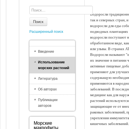
Водоросли традиционно
так и северных стран, 
Поиск
водоросли для еды соби
подводных плантациях 
Расширенный поиск
водоросли поступают на
обработанном виде, ка
или ульвы. В странах А
Введение
Водоросли называют "ов
их значение в питании 
Использование
активные пищевые доба
морских растений
применяют для улучшен
содержащую необходим
Литература
применяются в народно
заболеваний. В последн
Об авторах
медицине как для наруж
Публикации
растений используются 
авторов
защищающие ее от внеш
раковых заболеваний, 
укрепления иммунитета
Морские
кишечных заболеваний.
макрофиты