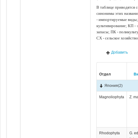
В таблице приводятся с
синонимы этих названи
- импортируемые виды;
культивирование; КП –
запасы; ПК - поликуль
СХ - сельское хозяйств
Добавить
Отдел
В
Япония
(2)
Magnoliophyta
Z. m
Rhodophyta
G. ed