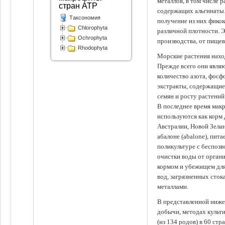
металлов, в том числе 
стран АТР
содержащих альгинаты.
Таксономия
получение из них фико
Chlorophyta
различной плотности. 
Ochrophyta
производства, от пище
Rhodophyta
Морские растения наход
Прежде всего они явля
количество азота, фосф
экстракты, содержащи
семян и росту растений
В последнее время мак
используются как корм
Австралии, Новой Зелан
абалоне (abalone), пит
поликультуре с беспоз
очистки воды от органи
кормом и убежищем для
вод, загрязненных сто
металлами.
В представленной ниже
добычи, методах культ
(из 134 родов) в 60 стр