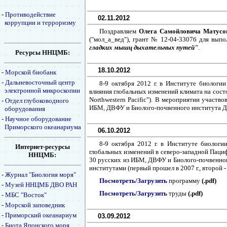
-
Противодействие
02.11.2012
коррупции и терроризму
Поздравляем
Олега Самойловича Матусо
("мол_а_вед"), грант № 12-04-33076 для вып
гладких мышц дыхательных путей"
.
Ресурсы ННЦМБ:
18.10.2012
-
Морской биобанк
-
Дальневосточный центр
8-9 октября 2012 г. в Институте биолог
электронной микроскопии
влияния глобальных изменений климата на состо
Northwestern Pacific"). В мероприятии участво
-
Отдел глубоководного
ИБМ, ДВФУ и Биолого-почвенного института 
оборудования
-
Научное оборудование
Приморского океанариума
06.10.2012
8-9 октября 2012 г. в Институте биолог
Интернет-ресурсы
глобальных изменений в северо-западной Пациф
ННЦМБ:
30 русских из ИБМ, ДВФУ и Биолого-почвенног
институтами (первый прошел в 2007 г., второй - в 
-
Журнал "Биология моря"
Посмотреть/Загрузить
программу
(.pdf)
-
Музей ННЦМБ ДВО РАН
Посмотреть/Загрузить
труды
(.pdf)
-
МБС "Восток"
-
Морской заповедник
-
Приморский океанариум
03.09.2012
-
Биота Японского моря