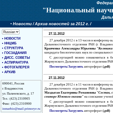
Федера
"Национальный научн
Даль
•
Новости
/ Архив новостей за 2012 г. /
27.11.2012
•
НОВОСТИ
27 декабря 2012 г. в 13 часов в конференц
•
ННЦМБ
Дальневосточного отделения РАН (г. Владивос
•
СТРУКТУРА
Кравченко Александры Юрьевны
"Колюшки 
кандидата биологических наук по специальности
•
ГОСЗАДАНИЯ
С диссертацией можно ознакомиться в б
•
ДИСС. СОВЕТЫ
Жирмунского Дальневосточного отделения РАН
•
АСПИРАНТУРА
Посмотреть/Загрузить
автореферат
(.pdf)
•
ФОТОГАЛЕРЕЯ
•
АРХИВ
27.11.2012
690041, Россия
27 декабря 2012 г. в 11 часов в конференц
г. Владивосток
Дальневосточного отделения РАН (г. Владивос
Маздыган Екатерины Романовны
"Состав, 
ул. Пальчевского, д. 17
секторе Южного океана"
на соискание ученой
Тел.: (423) 2310905
С диссертацией можно ознакомиться в б
Факс: (423) 2310900
Жирмунского Дальневосточного отделения РАН
inmarbio@mail.primorye.ru
Посмотреть/Загрузить
автореферат
(.pdf)