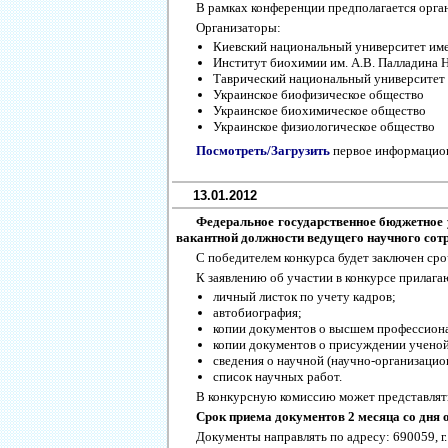
В рамках конференции предполагается орган
Организаторы:
Киевский национальный университет им
Институт биохимии им. А.В. Палладина 
Таврический национальный университет 
Украинское биофизическое общество
Украинское биохимическое общество
Украинское физиологическое общество
Посмотреть/Загрузить
первое информацио
13.01.2012
Федеральное государственное бюджетное
вакантной должности ведущего научного сотр
С победителем конкурса будет заключен ср
К заявлению об участии в конкурсе прилага
личный листок по учету кадров;
автобиография;
копии документов о высшем профессион
копии документов о присуждении ученой 
сведения о научной (научно-организацио
список научных работ.
В конкурсную комиссию может представлять
Срок приема документов 2 месяца со дня
Документы направлять по адресу: 690059, г