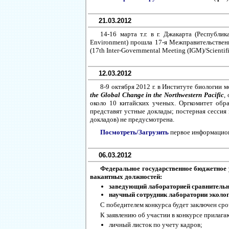
21.03.2012
14-16 марта т.г. в г. Джакарта (Республ
Environment) прошла 17-я Межправительственн
(17th Inter-Governmental Meeting (IGM)/Scientif
12.03.2012
8-9 октября 2012 г. в Институте биологии 
the Global Change in the Northwestern Pacific
,
около 10 китайских ученых. Оргкомитет обр
представят устные доклады; постерная сессия 
докладов) не предусмотрена.
Посмотреть/Загрузить
первое информацио
06.03.2012
Федеральное государственное бюджетное
вакантных должностей:
заведующий лабораторией сравнительно
научный сотрудник лаборатории экологи
С победителем конкурса будет заключен ср
К заявлению об участии в конкурсе прилага
личный листок по учету кадров;