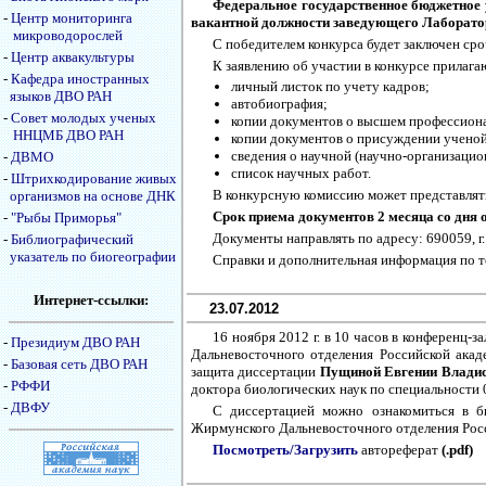
Федеральное государственное бюджетное
-
Центр мониторинга
вакантной должности заведующего Лабораторие
микроводорослей
С победителем конкурса будет заключен ср
-
Центр аквакультуры
К заявлению об участии в конкурсе прилага
-
Кафедра иностранных
личный листок по учету кадров;
языков ДВО РАН
автобиография;
-
Совет молодых ученых
копии документов о высшем профессион
ННЦМБ ДВО РАН
копии документов о присуждении ученой 
сведения о научной (научно-организацио
-
ДВМО
список научных работ.
-
Штрихкодирование живых
В конкурсную комиссию может представлять
организмов на основе ДНК
Срок приема документов 2 месяца со дня
-
"Рыбы Приморья"
Документы направлять по адресу: 690059, г
-
Библиографический
указатель по биогеографии
Справки и дополнительная информация по тел
Интернет-ссылки:
23.07.2012
16 ноября 2012 г. в 10 часов в конференц
-
Президиум ДВО РАН
Дальневосточного отделения Российской акаде
-
Базовая сеть ДВО РАН
защита диссертации
Пущиной Евгении Влади
-
РФФИ
доктора биологических наук по специальности 0
-
ДВФУ
С диссертацией можно ознакомиться в б
Жирмунского Дальневосточного отделения Росс
Посмотреть/Загрузить
автореферат
(.pdf)