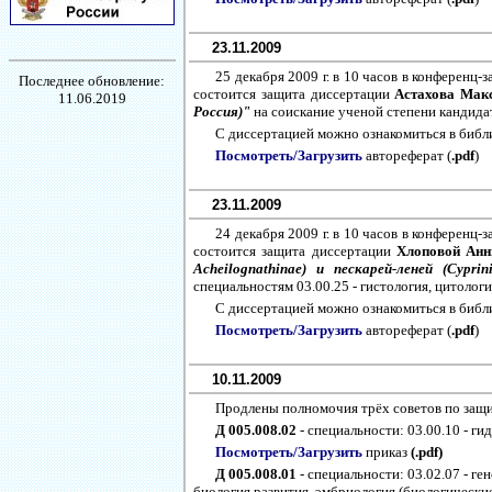
23.11.2009
25 декабря 2009 г. в 10 часов в конференц
Последнее обновление:
состоится защита диссертации
Астахова Мак
11.06.2019
Россия)"
на соискание ученой степени кандидат
С диссертацией можно ознакомиться в библ
Посмотреть/Загрузить
автореферат (
.pdf
)
23.11.2009
24 декабря 2009 г. в 10 часов в конференц
состоится защита диссертации
Хлоповой Ан
Acheilognathinae) и пескарей-леней (Cypri
специальностям 03.00.25 - гистология, цитологи
С диссертацией можно ознакомиться в библ
Посмотреть/Загрузить
автореферат (
.pdf
)
10.11.2009
Продлены полномочия трёх советов по защ
Д 005.008.02
- специальности: 03.00.10 - ги
Посмотреть/Загрузить
приказ
(.pdf)
Д 005.008.01
- специальности: 03.02.07 - ге
биология развития, эмбриология (биологические