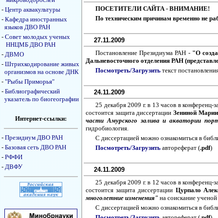
ПОСЕТИТЕЛИ САЙТА - ВНИМАНИЕ!
-
Центр аквакультуры
По техническим причинам временно не ра
-
Кафедра иностранных
языков ДВО РАН
-
Совет молодых ученых
27.11.2009
ННЦМБ ДВО РАН
Постановление Президиума РАН -
"О созд
-
ДВМО
Дальневосточного отделения РАН (представл
-
Штрихкодирование живых
Посмотреть/Загрузить
текст постановления
организмов на основе ДНК
-
"Рыбы Приморья"
-
Библиографический
24.11.2009
указатель по биогеографии
25 декабря 2009 г. в 13 часов в конференц
состоится защита диссертации
Зениной Мари
Интернет-ссылки:
части Амурского залива и акватории пор
гидробиология.
-
Президиум ДВО РАН
С диссертацией можно ознакомиться в библ
-
Базовая сеть ДВО РАН
Посмотреть/Загрузить
автореферат (
.pdf
)
-
РФФИ
-
ДВФУ
24.11.2009
25 декабря 2009 г. в 12 часов в конференц
состоится защита диссертации
Цурпало Але
многолетние изменения"
на соискание ученой 
С диссертацией можно ознакомиться в библ
Посмотреть/Загрузить
автореферат (
.pdf
)