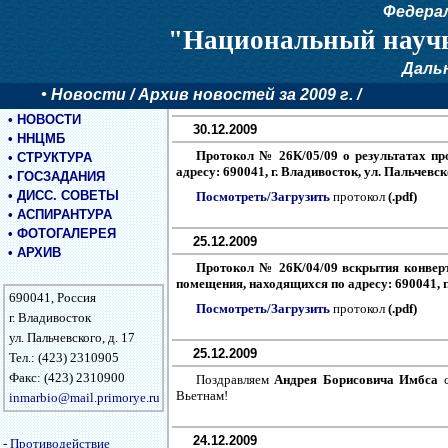
Федера
"Национальный научн
Даль
•
Новости
/ Архив новостей за 2009 г. /
•
НОВОСТИ
30.12.2009
•
ННЦМБ
Протокол № 26К/05/09 о результатах пр
•
СТРУКТУРА
адресу: 690041, г. Владивосток, ул. Пальчевск
•
ГОСЗАДАНИЯ
•
ДИСС. СОВЕТЫ
Посмотреть/Загрузить
протокол
(.pdf)
•
АСПИРАНТУРА
•
ФОТОГАЛЕРЕЯ
25.12.2009
•
АРХИВ
Протокол № 26К/04/09 вскрытия конвер
помещения, находящихся по адресу: 690041, г.
690041, Россия
Посмотреть/Загрузить
протокол
(.pdf)
г. Владивосток
ул. Пальчевского, д. 17
25.12.2009
Тел.: (423) 2310905
Факс: (423) 2310900
Поздравляем
Андрея Борисовича Имбса
с
Вьетнам!
inmarbio@mail.primorye.ru
24.12.2009
-
Противодействие