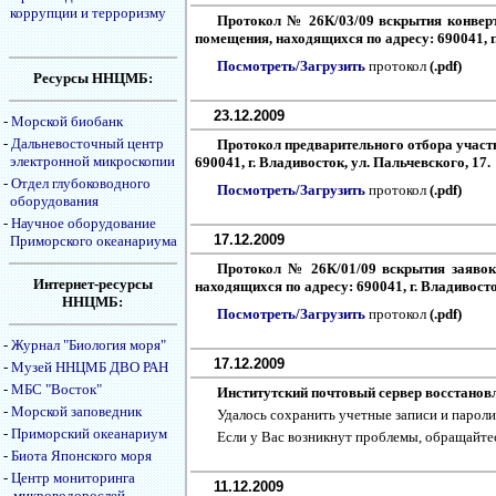
коррупции и терроризму
Протокол № 26К/03/09 вскрытия конвер
помещения, находящихся по адресу: 690041, г.
Посмотреть/Загрузить
протокол
(.pdf)
Ресурсы ННЦМБ:
23.12.2009
-
Морской биобанк
-
Дальневосточный центр
Протокол предварительного отбора участ
электронной микроскопии
690041, г. Владивосток, ул. Пальчевского, 17.
-
Отдел глубоководного
Посмотреть/Загрузить
протокол
(.pdf)
оборудования
-
Научное оборудование
17.12.2009
Приморского океанариума
Протокол № 26К/01/09 вскрытия заявок
Интернет-ресурсы
находящихся по адресу: 690041, г. Владивосто
ННЦМБ:
Посмотреть/Загрузить
протокол
(.pdf)
-
Журнал "Биология моря"
17.12.2009
-
Музей ННЦМБ ДВО РАН
-
МБС "Восток"
Институтский почтовый сервер восстанов
-
Морской заповедник
Удалось сохранить учетные записи и парол
-
Приморский океанариум
Если у Вас возникнут проблемы, обращайтес
-
Биота Японского моря
-
Центр мониторинга
11.12.2009
микроводорослей