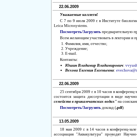
22.06.2009
Уважаемые коллеги!
С 7 по 9 июля 2009 г. в Институте биоло
Leica Microsystems.
Посмотреть/Загрузить
предварительную пр
Всем желающим участвовать в лектории и п
Фамилия, имя, отчество;
Учреждение;
Е-mail.
Контакты:
Юшин Владимир Владимирович
:
vvyus
Вехова Евгения Евгеньевна
:
evechova@m
22.06.2009
25 сентября 2009 г. в 10 часов в конферен
состоится защита диссертации в виде научн
семейств в прикамчатских водах"
на соискан
Посмотреть/Загрузить
доклад (
.pdf
)
13.05.2009
18 мая 2009 г. в 14 часов в конференц-за
ассоциация "Аквакультура" проводят Научн