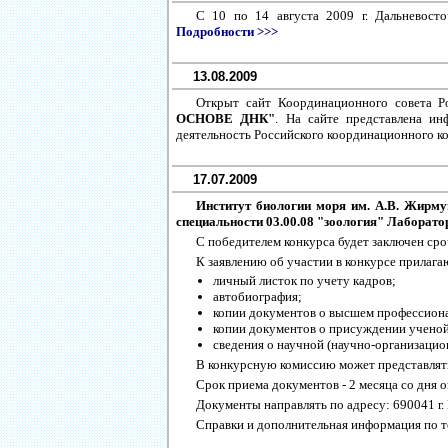
C 10 по 14 августа 2009 г. Дальневост
Подробности >>>
13.08.2009
Открыт сайт Координационного совета Р
ОСНОВЕ ДНК"
. На сайте представлена и
деятельность Российского координационного к
17.07.2009
Институт биологии моря им. А.В. Жирму
специальности 03.00.08 "зоология" Лаборато
С победителем конкурса будет заключен ср
К заявлению об участии в конкурсе прилага
личный листок по учету кадров;
автобиография;
копии документов о высшем профессион
копии документов о присуждении ученой 
сведения о научной (научно-организацио
В конкурсную комиссию может представлять
Срок приема документов - 2 месяца со дня 
Документы направлять по адресу: 690041 г. 
Справки и дополнительная информация по тел