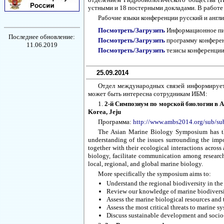
устными и 18 постерными докладами. В работе
Рабочие языки конференции русский и англи
Посмотреть/Загрузить
Информационное п
Последнее обновление:
Посмотреть/Загрузить
программу конфере
11.06.2019
Посмотреть/Загрузить
тезисы конференци
25.09.2014
Отдел международных связей информирует,
может быть интересна сотрудникам ИБМ:
1.
2-й Симпозиум по морской биологии в Аз
Korea, Jeju
Программа:
http://www.ambs2014.org/sub/s
The Asian Marine Biology Symposium has the 
understanding of the issues surrounding the impo
together with their ecological interactions across
biology, facilitate communication among research 
local, regional, and global marine biology.
More specifically the symposium aims to:
Understand the regional biodiversity in the
Review our knowledge of marine biodiversit
Assess the marine biological resources and 
Assess the most critical threats to marine
Discuss sustainable development and socio