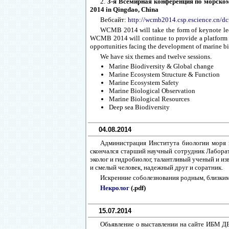
2.
3-я Всемирная конференция по морскому
2014 in Qingdao, China
Вебсайт:
http://wcmb2014.csp.escience.cn/dc
WCMB 2014 will take the form of keynote lectu
WCMB 2014 will continue to provide a platform for
opportunities facing the development of marine bi
We have six themes and twelve sessions.
Marine Biodiversity & Global change
Marine Ecosystem Structure & Function
Marine Ecosystem Safety
Marine Biological Observation
Marine Biological Resources
Deep sea Biodiversity
04.08.2014
Администрация Института биологии моря и
скончался старший научный сотрудник Лабора
эколог и гидробиолог, талантливый ученый и и
и смелый человек, надежный друг и соратник.
Искренние соболезнования родным, близким,
Некролог
(.pdf)
15.07.2014
Обьявление о выставлении на сайте ИБМ ДВ