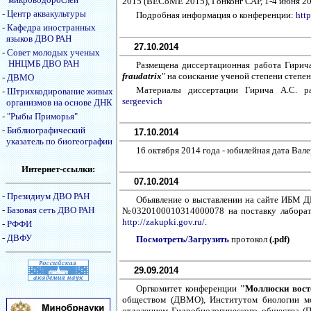
2015 (BECoME 2015), Гонконг САР, 1-4 июня 201
-
Центр аквакультуры
Подробная информация о конференции:
htt
-
Кафедра иностранных
языков ДВО РАН
27.10.2014
-
Совет молодых ученых
ННЦМБ ДВО РАН
Размещена диссертационная работа Гирич
fraudatrix
" на соискание ученой степени степен
-
ДВМО
Материалы диссертации Гирича А.С. 
-
Штрихкодирование живых
sergeevich
организмов на основе ДНК
-
"Рыбы Приморья"
-
Библиографический
17.10.2014
указатель по биогеографии
16 октября 2014 года - юбилейная дата Вале
Интернет-ссылки:
07.10.2014
-
Президиум ДВО РАН
Обьявление о выставлении на сайте ИБМ ДВ
-
Базовая сеть ДВО РАН
№0320100010314000078 на поставку лаборатор
http://zakupki.gov.ru/
.
-
РФФИ
-
ДВФУ
Посмотреть/Загрузить
протокол
(.pdf)
29.09.2014
Оргкомитет конференции
"Моллюски вост
обществом (ДВМО), Институтом биологии м
отделением Гидробиологического общества (П