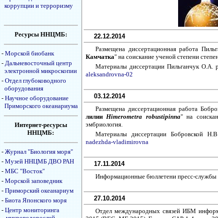
коррупции и терроризму
Ресурсы ННЦМБ:
22.12.2014
Размещена диссертационная работа Пиль
-
Морской биобанк
Камчатка
" на соискание ученой степени степе
-
Дальневосточный центр
Материалы диссертации Пильганчук О.А. 
электронной микроскопии
aleksandrovna-02
-
Отдел глубоководного
оборудования
03.12.2014
-
Научное оборудование
Приморского океанариума
Размещена диссертационная работа Бобр
лилии
Himerometra robustipinna
" на соиска
эмбриология.
Интернет-ресурсы
ННЦМБ:
Материалы диссертации Бобровской Н.
nadezhda-vladimirovna
-
Журнал "Биология моря"
-
Музей ННЦМБ ДВО РАН
17.11.2014
-
МБС "Восток"
Информационные бюллетени пресс-службы О
-
Морской заповедник
-
Приморский океанариум
27.10.2014
-
Биота Японского моря
-
Центр мониторинга
Отдел международных связей ИБМ информ
микроводорослей