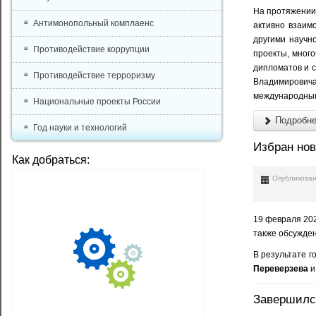
На протяжении 
Антимонопольный комплаенс
активно взаим
другими научн
Противодействие коррупции
проекты, мног
дипломатов и с
Противодействие терроризму
Владимирович
международным 
Национальные проекты России
Подробнее
Год науки и технологий
Избран но
Как добраться:
Опубликован
19 февраля 202
также обсужде
В результате 
Переверзева
и
Завершился