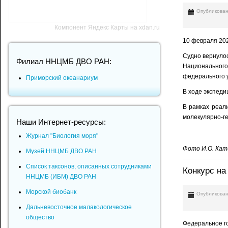
Опубликован
Компонент Яндекс Карты на xdan.ru
10 февраля 202
Судно вернулос
Филиал ННЦМБ ДВО РАН:
Национального
федерального у
Приморский океанариум
В ходе экспеди
В рамках реал
молекулярно-ге
Наши Интернет-ресурсы:
Журнал "Биология моря"
Фото И.О. Кат
Музей ННЦМБ ДВО РАН
Список таксонов, описанных сотрудниками
Конкурс на
ННЦМБ (ИБМ) ДВО РАН
Морской биобанк
Опубликован
Дальневосточное малакологическое
общество
Федеральное го