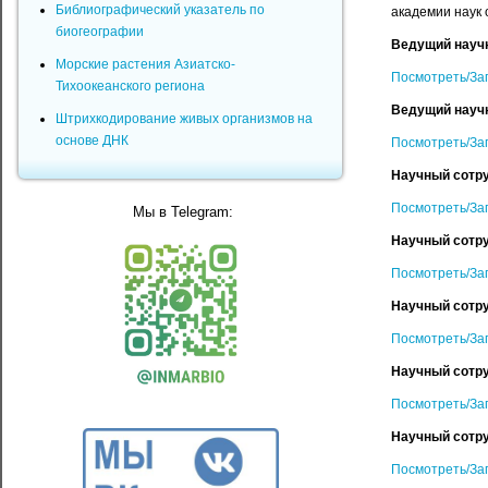
Библиографический указатель по
академии наук 
биогеографии
Ведущий научны
Морские растения Азиатско-
Посмотреть/За
Тихоокеанского региона
Ведущий научн
Штрихкодирование живых организмов на
основе ДНК
Посмотреть/За
Научный сотру
Посмотреть/За
Мы в Telegram:
Научный сотру
Посмотреть/За
Научный сотру
Посмотреть/За
Научный сотру
Посмотреть/За
Научный сотру
Посмотреть/За