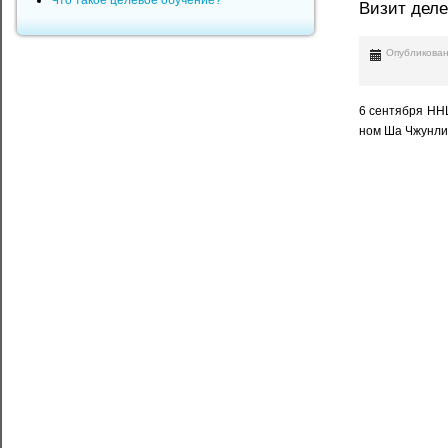
Что такое целевое обучение?
Визит дел
Опубликован
6 сентября НН
ном Ша Чжунли 