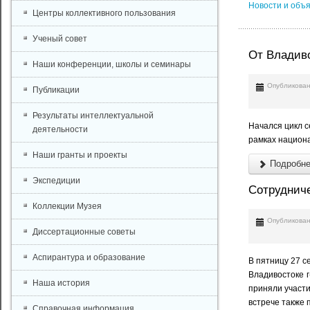
Новости и объ
Центры коллективного пользования
Ученый совет
От Владиво
Наши конференции, школы и семинары
Опубликован
Публикации
Результаты интеллектуальной
Начался цикл с
деятельности
рамках национа
Наши гранты и проекты
Подробнее
Экспедиции
Сотруднич
Коллекции Музея
Опубликован
Диссертационные советы
Аспирантура и образование
В пятницу 27 с
Владивостоке г
Наша история
приняли участи
встрече также 
Справочная информация