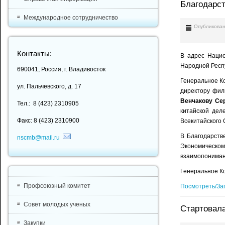
Благодарст
Международное сотрудничество
Опубликован
Контакты:
В адрес Нацио
Народной Респу
690041, Россия, г. Владивосток
Генеральное К
ул. Пальчевского, д. 17
директору фи
Венчакову Се
Тел.: 8 (423) 2310905
китайской дел
Факс: 8 (423) 2310900
Всекитайского 
В Благодарств
nscmb@mail.ru
Экономическом
взаимопонимани
Генеральное Ко
Профсоюзный комитет
Посмотреть/За
Совет молодых ученых
Стартовал
Закупки