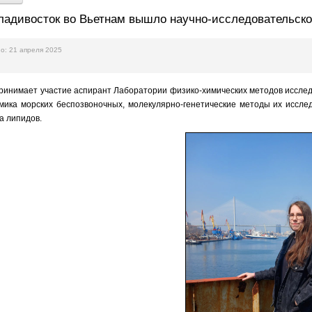
ладивосток во Вьетнам вышло научно-исследовательск
о: 21 апреля 2025
принимает участие аспирант Лаборатории физико-химических методов иссле
мика морских беспозвоночных, молекулярно-генетические методы их исслед
а липидов.