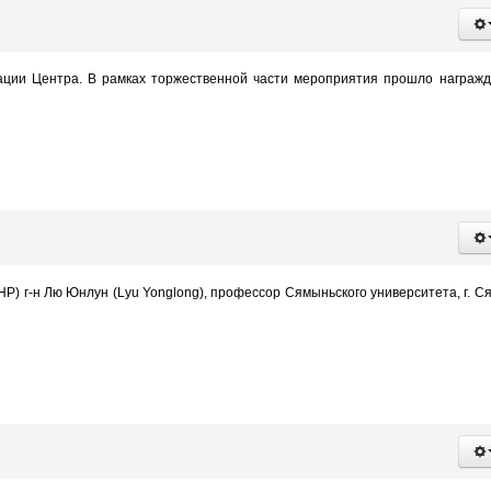
ции Центра. В рамках торжественной части мероприятия прошло награж
Р) г-н Лю Юнлун (Lyu Yonglong), профессор Сямыньского университета, г. С