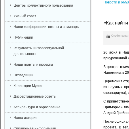
Новости и объ
Центры коллективного пользования
Ученый совет
«Как найти
Наши конференции, школы и семинары
Опубликован
Публикации
Результаты интеллектуальной
26 июня в Нац
деятельности
приуроченной к
Наши гранты и проекты
В центре вним
Напомним, в 20
Экспедиции
Церемония откр
Коллекции Музея
из научных ор
океанариума), 
Диссертационные советы
С приветствен
Аспирантура и образование
ПриМорье» Лил
Андрей Гребен
Наша история
После официаль
проекта. В тё
Справочная информация