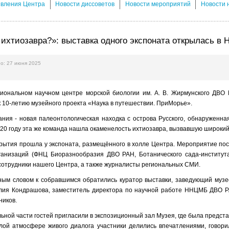
явления Центра
Новости диссоветов
Новости мероприятий
Новости 
 ихтиозавра?»: выставка одного экспоната открылась 
о: 27 июня 2025
иональном научном центре морской биологии им. А. В. Жирмунского ДВО Р
 10-летию музейного проекта «Наука в путешествии. ПриМорье».
ания - новая палеонтологическая находка с острова Русского, обнаруженн
20 году эта же команда нашла окаменелость ихтиозавра, вызвавшую широкий
ытия прошла у экспоната, размещённого в холле Центра. Мероприятие посе
ганизаций (ФНЦ Биоразнообразия ДВО РАН, Ботанического сада-института
сотрудники нашего Центра, а также журналисты региональных СМИ.
ным словом к собравшимся обратились куратор выставки, заведующий музее
ия Кондрашова, заместитель директора по научной работе ННЦМБ ДВО Р
ников.
ной части гостей пригласили в экспозиционный зал Музея, где была предст
плой атмосфере живого диалога участники делились впечатлениями, говори