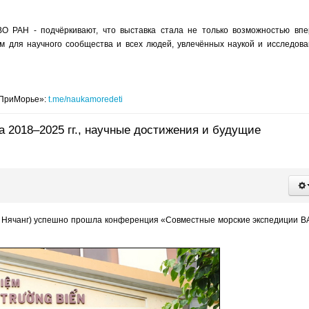
 РАН - подчёркивают, что выставка стала не только возможностью вп
м для научного сообщества и всех людей, увлечённых наукой и исследов
 ПриМорье»:
t.me/naukamoredeti
 2018–2025 гг., научные достижения и будущие
(г. Нячанг) успешно прошла конференция «Совместные морские экспедиции В