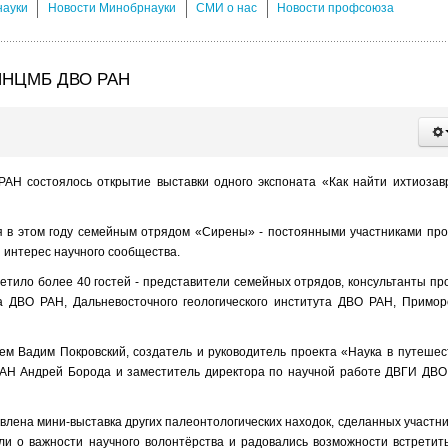
науки
Новости Минобрнауки
СМИ о нас
Новости профсоюза
в ННЦМБ ДВО РАН
АН состоялось открытие выставки одного экспоната «Как найти ихтиозав
ая в этом году семейным отрядом «Сирены» - постоянными участниками про
 интерес научного сообщества.
тило более 40 гостей - представители семейных отрядов, консультанты пр
 ДВО РАН, Дальневосточного геологического института ДВО РАН, Примор
м Вадим Покровский, создатель и руководитель проекта «Наука в путешес
АН Андрей Борода и заместитель директора по научной работе ДВГИ ДВ
авлена мини-выставка других палеонтологических находок, сделанных участн
ли о важности научного волонтёрства и радовались возможности встретит