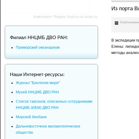
Из порта В
Компонент Яндекс Карты на xdan.ru
Опубликован
Филиал ННЦМБ ДВО РАН:
В экспедиции 
Елены: липидо
Приморский океанариум
методы анализ
Наши Интернет-ресурсы:
Журнал "Биология моря"
Музей ННЦМБ ДВО РАН
Список таксонов, описанных сотрудниками
ННЦМБ (ИБМ) ДВО РАН
Морской биобанк
Дальневосточное малакологическое
общество