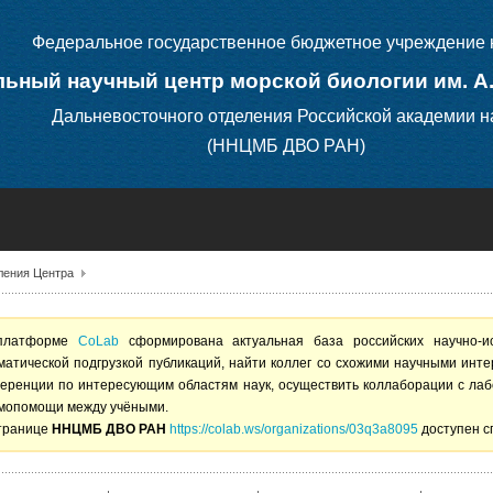
Федеральное государственное бюджетное учреждение 
ьный научный центр морской биологии им. А
Дальневосточного отделения Российской академии н
(ННЦМБ ДВО РАН)
ления Центра
платформе
CoLab
сформирована актуальная база российских научно-и
матической подгрузкой публикаций, найти коллег со схожими научными инт
еренции по интересующим областям наук, осуществить коллаборации с лаб
мопомощи между учёными.
транице
ННЦМБ ДВО РАН
https://colab.ws/organizations/03q3a8095
доступен с