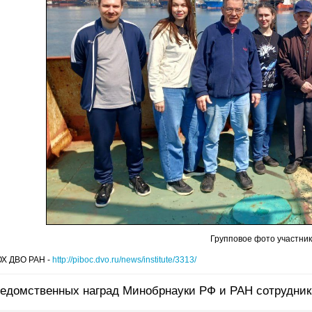
Групповое фото участник
ОХ ДВО РАН -
http://piboc.dvo.ru/news/institute/3313/
ведомственных наград Минобрнауки РФ и РАН сотрудн