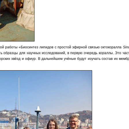
ной работы «Биосинтез липидов с простой эфирной связью октокоралла
Sin
ть образцы для научных исследований, в первую очередь кораллы. Это час
орских звёзд и офиур. В дальнейшем учёные будут изучать состав их мемб