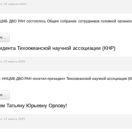
о: 02 апреля 2025
ЦМБ ДВО РАН состоялось Общее собрание сотрудников головной организа
...
идента Тихоокеанской научной ассоциации (КНР)
о: 25 марта 2025
г. ННЦМБ ДВО РАН посетил президент Тихоокеанской научной ассоциации (КН
...
ем Татьяну Юрьевну Орлову!
о: 12 марта 2025