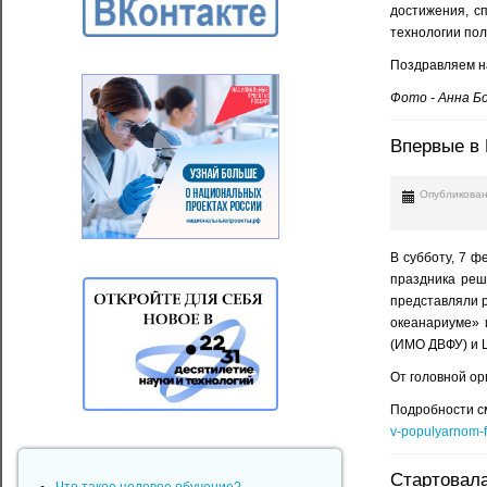
достижения, с
технологии пол
Поздравляем н
Фото - Анна Б
Впервые в 
Опубликован
В субботу, 7 ф
праздника реш
представляли р
океанариуме» 
(ИМО ДВФУ) и 
От головной ор
Подробности см
v-populyarnom-f
Стартовала