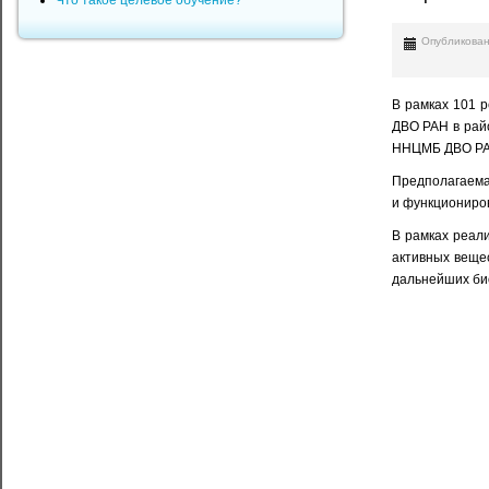
Что такое целевое обучение?
Опубликован
В рамках 101 р
ДВО РАН в рай
ННЦМБ ДВО РАН,
Предполагаемая
и функциониров
В рамках реали
активных вещес
дальнейших би