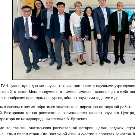
АН существуют давние научно-технические связи с научными учреждениям
аторий, а также Меморандумов о взаимопонимании, включающих в себя множ
 разнообразия природных ресурсов, обмена научными кадрами и др.
ным словом к гостям обратился заместитель директора по научной работ
й Викторович кратко рассказал о возможностях нашего научного Центра
ректора по международным связям К.А. Лутаенко.
де Константин Анатольевич рассказал об истории, целях, задачах, стр
 с целым рядом стран Юго-Восточной Азии и участие в проектах Азиатско-Т