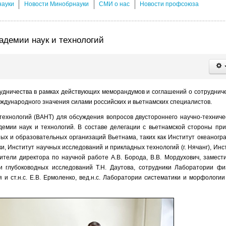
науки
Новости Минобрнауки
СМИ о нас
Новости профсоюза
демии наук и технологий
удничества в рамках действующих меморандумов и соглашений о сотруднич
ждународного значения силами российских и вьетнамских специалистов.
ехнологий (ВАНТ) для обсуждения вопросов двустороннего научно-техниче
адемии наук и технологий. В составе делегации с вьетнамской стороны пр
ых и образовательных организаций Вьетнама, таких как Институт океаногр
и, Институт научных исследований и прикладных технологий (г. Нячанг), Инс
тели директора по научной работе А.В. Борода, В.В. Мордухович, замест
 глубоководных исследований Т.Н. Даутова, сотрудники Лаборатории фи
 и ст.н.с. Е.В. Ермоленко, вед.н.с. Лаборатории систематики и морфологии