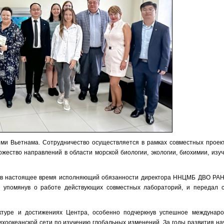
и Вьетнама. Сотрудничество осуществляется в рамках совместных проек
ество направлений в области морской биологии, экологии, биохимии, изу
е, в настоящее время исполняющий обязанности директора ННЦМБ ДВО РАН
, упомянув о работе действующих совместных лабораторий, и передал 
уктуре и достижениях Центра, особенно подчеркнув успешное междунар
ихоокеанской сети по изучению глобальных изменений. За годы развития на