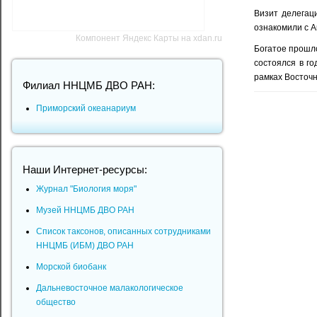
Визит делегац
ознакомили с 
Компонент Яндекс Карты на xdan.ru
Богатое прошл
состоялся в г
рамках Восточн
Филиал ННЦМБ ДВО РАН:
Приморский океанариум
Наши Интернет-ресурсы:
Журнал "Биология моря"
Музей ННЦМБ ДВО РАН
Список таксонов, описанных сотрудниками
ННЦМБ (ИБМ) ДВО РАН
Морской биобанк
Дальневосточное малакологическое
общество