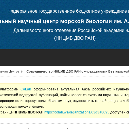
Федеральное государственное бюджетное учреждение 
ьный научный центр морской биологии им. А
Дальневосточного отделения Российской академии н
(ННЦМБ ДВО РАН)
ления Центра
Сотрудничество ННЦМБ ДВО РАН с учреждениями Вьетнамской 
платформе
CoLab
сформирована актуальная база российских научно-и
матической подгрузкой публикаций, найти коллег со схожими научными инт
еренции по интересующим областям наук, осуществить коллаборации с лаб
мопомощи между учёными.
транице
ННЦМБ ДВО РАН
https://colab.ws/organizations/03q3a8095
доступен с