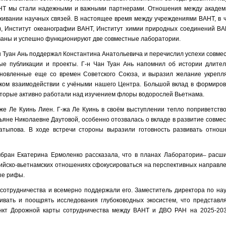
АНТ мы стали надежными и важными партнерами. Отношения между акаде
ивании научных связей. В настоящее время между учреждениями ВАНТ, в 
г), Институт океанографии ВАНТ, Институт химии природных соединений ВА
ваны и успешно функционируют две совместные лаборатории.
н Туан Ань поддержал Константина Анатольевича и перечислил успехи совме
ые публикации и проекты. Г-н Чан Туан Ань напомнил об истории длите
ановленные еще со времен Советского Союза, и выразил желание укрепл
ском взаимодействии с учёными нашего Центра. Большой вклад в формиро
, которые активно работали над изучением флоры водорослей Вьетнама.
же Ле Куинь Лиен. Г-жа Ле Куинь в своём выступлении тепло поприветств
ьяне Николаевне Даутовой, особенно отозвалась о вкладе в развитие совме
атыпова. В ходе встречи стороны выразили готовность развивать отнош
ран Екатерина Ермоленко рассказала, что в планах Лаборатории ̶ расш
ссийско-вьетнамских отношениях сфокусироваться на перспективных направл
ые рифы.
сотрудничества и всемерно поддержали его. Заместитель директора по на
ивать и поощрять исследования глубоководных экосистем, что представл
ункт Дорожной карты сотрудничества между ВАНТ и ДВО РАН на 2025-2035