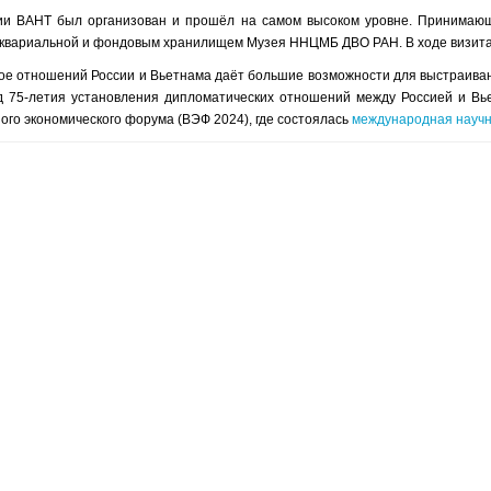
ии ВАНТ был организован и прошёл на самом высоком уровне. Принимающа
Аквариальной и фондовым хранилищем Музея ННЦМБ ДВО РАН. В ходе визит
ое отношений России и Вьетнама даёт большие возможности для выстраиван
од 75-летия установления дипломатических отношений между Россией и Вь
ого экономического форума (ВЭФ 2024), где состоялась
международная научн