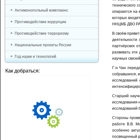
технического 
Антимонопольный комплаенс
опираются на 
которых входя
Противодействие коррупции
ННЦМБ ДВО РАН
Противодействие терроризму
В своём привет
деятельности 
Национальные проекты России
партнёрских о
развивать эти
Год науки и технологий
научных связей
Г-н Чан перед
Как добраться:
собравшихся, и
исследований 
интенсифициро
Старший научн
исследования н
исследований б
Стороны прове
работе В.В. М
особенно акту
посвященный р