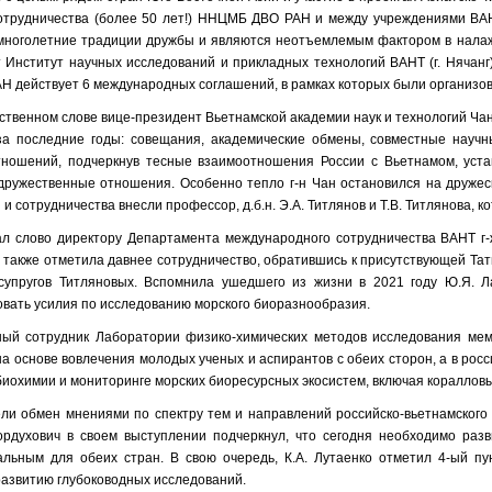
сотрудничества (более 50 лет!) ННЦМБ ДВО РАН и между учреждениями В
многолетние традиции дружбы и являются неотъемлемым фактором в налаж
т Институт научных исследований и прикладных технологий ВАНТ (г. Нячан
 действует 6 международных соглашений, в рамках которых были организо
ственном слове вице-президент Вьетнамской академии наук и технологий Ча
за последние годы: совещания, академические обмены, совместные научн
тношений, подчеркнув тесные взаимоотношения России с Вьетнамом, уст
 дружественные отношения. Особенно тепло г-н Чан остановился на друже
 и сотрудничества внесли профессор, д.б.н. Э.А. Титлянов и Т.В. Титлянова
ал слово директору Департамента международного сотрудничества ВАНТ г-
 также отметила давнее сотрудничество, обратившись к присутствующей Тат
супругов Титляновых. Вспомнила ушедшего из жизни в 2021 году Ю.Я. Л
вать усилия по исследованию морского биоразнообразия.
ый сотрудник Лаборатории физико-химических методов исследования мемб
а основе вовлечения молодых ученых и аспирантов с обеих сторон, а в ро
иохимии и мониторинге морских биоресурсных экосистем, включая кораллов
ли обмен мнениями по спектру тем и направлений российско-вьетнамского 
ордухович в своем выступлении подчеркнул, что сегодня необходимо разв
альным для обеих стран. В свою очередь, К.А. Лутаенко отметил 4-ый п
азвитию глубоководных исследований.