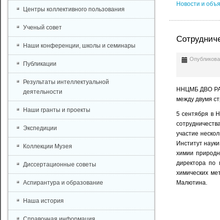
Новости и объ
Центры коллективного пользования
Ученый совет
Сотруднич
Наши конференции, школы и семинары
Опубликован
Публикации
Результаты интеллектуальной
ННЦМБ ДВО РАН
деятельности
между двумя ст
Наши гранты и проекты
5 сентября в 
сотрудничеств
Экспедиции
участие нескол
Институт науки
Коллекции Музея
химии природн
директора по 
Диссертационные советы
химических мет
Аспирантура и образование
Малютина.
Наша история
Справочная информация