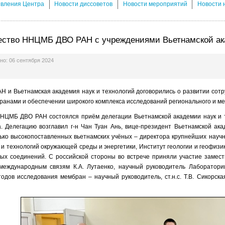
явления Центра
Новости диссоветов
Новости мероприятий
Новости 
ество ННЦМБ ДВО РАН с учреждениями Вьетнамской ака
о: 06 сентября 2024
 и Вьетнамская академия наук и технологий договорились о развитии сотр
ранами и обеспечении широкого комплекса исследований регионального и ме
ННЦМБ ДВО РАН состоялся приём делегации Вьетнамской академии наук и т
а. Делегацию возглавил г-н Чан Туан Ань, вице-президент Вьетнамской ак
ько высокопоставленных вьетнамских учёных – директора крупнейших научн
 и технологий окружающей среды и энергетики, Институт геологии и геофизик
ых соединений. С российской стороны во встрече приняли участие замести
международным связям К.А. Лутаенко, научный руководитель Лаборатории
одов исследования мембран – научный руководитель, ст.н.с. Т.В. Сикорская