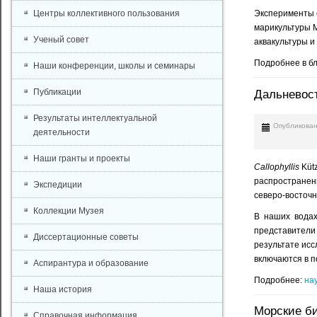
Центры коллективного пользования
Эксперименты с
марикультуры 
Ученый совет
аквакультуры 
Подробнее в бл
Наши конференции, школы и семинары
Публикации
Дальневост
Результаты интеллектуальной
Опубликован
деятельности
Наши гранты и проекты
Callophyllis
Kütz
распространены
Экспедиции
северо-восточн
Коллекции Музея
В наших водах
представители
Диссертационные советы
результате ис
включаются в 
Аспирантура и образование
Подробнее:
на
Наша история
Морские би
Справочная информация