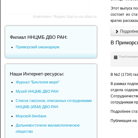
Этот выпуск п
состоит из ст
Компонент Яндекс Карты на xdan.ru
кратко рассказ
Подробнее
Филиал ННЦМБ ДВО РАН:
В Приморс
Приморский океанариум
Опубликован
Наши Интернет-ресурсы:
В №2 (1734) га
Журнал "Биология моря"
В рамках подпи
отдела содерж
Музей ННЦМБ ДВО РАН
Сотрудничеств
Список таксонов, описанных сотрудниками
сотрудникам п
ННЦМБ (ИБМ) ДВО РАН
Подробнее стат
Морской биобанк
Публикация на
Дальневосточное малакологическое
общество