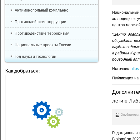
Антимонопольный комплаенс
Национальный 
экспедицию с у
Противодействие коррупции
центра морской
Противодействие терроризму
"
Центр доволь
обсуждать во
Национальные проекты России
глубоководных 
в районы Кури
Год науки и технологий
подводный апп
Источник:
https
Как добраться:
Публикация на
Дополнитель
летию Лаб
Опубликован
Редакционная к
Biology” за 2023 