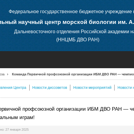
Федеральное государственное бюджетное учреждение 
ьный научный центр морской биологии им. А
Дальневосточного отделения Российской академии н
(ННЦМБ ДВО РАН)
юза
Команда Первичной профсоюзной организации ИБМ ДВО РАН — чемпион
явления Центра
Новости диссоветов
Новости мероприятий
Новости 
ервичной профсоюзной организации ИБМ ДВО РАН — че
альным играм!
о: 27 января 2025