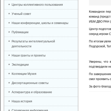
Центры коллективного пользования
Командное пер
Ученый совет
команд (предст
ИБМ ДВО РАН (
Наши конференции, школы и семинары
Центр подгото
Публикации
секунд игроки 
Результаты интеллектуальной
По итогам увле
деятельности
Подгурской, Та
Наши гранты и проекты
Уверены, что 
Экспедиции
подтвердили не
Коллекции Музея
По завершению
смог проявить 
Диссертационные советы
За фото благо
Аспирантура и образование
Наша история
Справочная информация