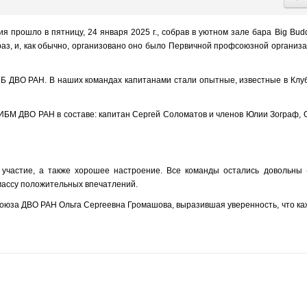
прошло в пятницу, 24 января 2025 г., собрав в уютном зале бара Big Bud
раз, и, как обычно, организовано оно было Первичной профсоюзной организ
Б ДВО РАН. В наших командах капитанами стали опытные, известные в Клу
ИБМ ДВО РАН в составе: капитан Сергей Соломатов и членов Юлии Зограф, 
участие, а также хорошее настроение. Все команды остались довольны 
 массу положительных впечатлений.
оюза ДВО РАН Ольга Сергеевна Громашова, выразившая уверенность, что к