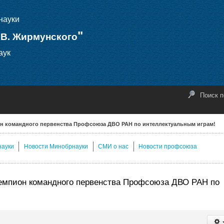
науки
"
.В. Жирмунского
аук
Поиск п
 командного первенства Профсоюза ДВО РАН по интеллектуальным играм!
науки
Новости Минобрнауки
СМИ о нас
Новости профсоюза
мпион командного первенства Профсоюза ДВО РАН по