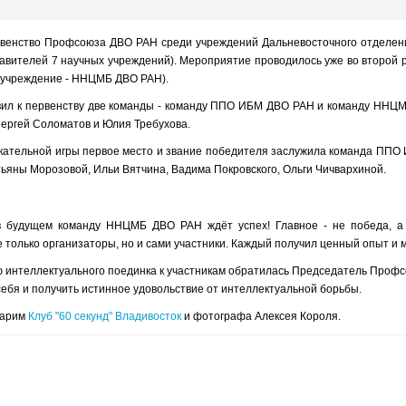
венство Профсоюза ДВО РАН среди учреждений Дальневосточного отделения 
авителей 7 научных учреждений). Мероприятие проводилось уже во второй 
учреждение - ННЦМБ ДВО РАН).
вил к первенству две команды - команду ППО ИБМ ДВО РАН и команду ННЦМ
Сергей Соломатов и Юлия Требухова.
кательной игры первое место и звание победителя заслужила команда ППО 
тьяны Морозовой, Ильи Вятчина, Вадима Покровского, Ольги Чичвархиной.
в будущем команду ННЦМБ ДВО РАН ждёт успех! Главное - не победа, а 
 только организаторы, но и сами участники. Каждый получил ценный опыт и
 интеллектуального поединка к участникам обратилась Председатель Профс
себя и получить истинное удовольствие от интеллектуальной борьбы.
дарим
Клуб "60 секунд" Владивосток
и фотографа Алексея Короля.