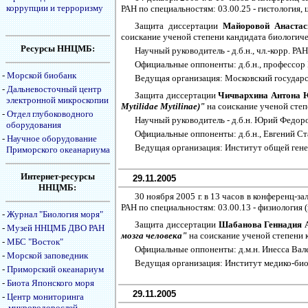
коррупции и терроризму
РАН по специальностям: 03.00.25 - гистология, 
Защита диссертации
Майоровой Анаста
соискание ученой степени кандидата биологичес
Ресурсы ННЦМБ:
Научный руководитель - д.б.н., чл.-корр. 
Официальные оппоненты: д.б.н., профессор В
-
Морской биобанк
Ведущая организация: Московский государс
-
Дальневосточный центр
Защита диссертации
Чичвархина Антона
электронной микроскопии
Mytilidae Mytilinae)"
на соискание ученой степе
-
Отдел глубоководного
Научный руководитель - д.б.н. Юрий Федор
оборудования
Официальные оппоненты: д.б.н., Евгений Ст
-
Научное оборудование
Ведущая организация: Институт общей гене
Приморского океанариума
Интернет-ресурсы
29.11.2005
ННЦМБ:
30 ноября 2005 г. в 13 часов в конференц
РАН по специальностям: 03.00.13 - физиология 
-
Журнал "Биология моря"
Защита диссертации
Шабанова Геннадия 
-
Музей ННЦМБ ДВО РАН
мозга человека"
на соискание ученой степени к
-
МБС "Восток"
Официальные оппоненты: д.м.н. Инесса Вал
-
Морской заповедник
Ведущая организация: Институт медико-би
-
Приморский океанариум
-
Биота Японского моря
29.11.2005
-
Центр мониторинга
микроводорослей