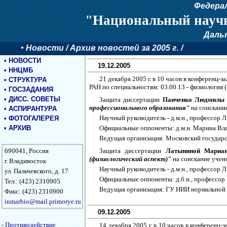
Федера
"Национальный научн
Даль
•
Новости
/ Архив новостей за 2005 г. /
•
НОВОСТИ
19.12.2005
•
ННЦМБ
21 декабря 2005 г. в 10 часов в конференц
•
СТРУКТУРА
РАН по специальностям: 03.00.13 - физиология 
•
ГОСЗАДАНИЯ
•
ДИСС. СОВЕТЫ
Защита диссертации
Панченко Людмилы
профессионального образования"
на соискание
•
АСПИРАНТУРА
Научный руководитель - д.м.н., профессор
•
ФОТОГАЛЕРЕЯ
•
АРХИВ
Официальные оппоненты: д.м.н. Марина Вла
Ведущая организация: Московский государс
690041, Россия
Защита диссертации
Латыниной Мариа
(физиологический аспект)"
на соискание учено
г. Владивосток
Научный руководитель - д.м.н., профессор
ул. Пальчевского, д. 17
Официальные оппоненты: д.б.н., профессор
Тел.: (423) 2310905
Ведущая организация: ГУ НИИ нормальной 
Факс: (423) 2310900
inmarbio@mail.primorye.ru
09.12.2005
-
Противодействие
14 декабря 2005 г. в 10 часов в конферен