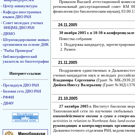
Приказом Высшей аттестационной комисси
-
Центр аквакультуры
региональный диссертационный совет КМ 005
физиология (по биологическим наукам), 03.00.1
-
Кафедра иностранных
языков ДВО РАН
-
Совет молодых ученых
24.11.2005
ННЦМБ ДВО РАН
30 ноября 2005 г. в 10-30 в конфере
-
ДВМО
Повестка собрания:
-
Штрихкодирование живых
организмов на основе ДНК
Поддержка кандидатур, зарегистриров
Разное.
-
"Рыбы Приморья"
-
Библиографический
указатель по биогеографии
21.11.2005
Поздравляем единственных в Дальневосто
Интернет-ссылки:
ученых-кандидатов наук и молодых российски
Владимира Сергеевича
(Грант № МК-2939.20
Дюйзен Инессу Валерьевну
(Грант № МД-1376
-
Президиум ДВО РАН
-
Базовая сеть ДВО РАН
-
РФФИ
21.10.2005
-
ДВФУ
27 октября 2005 г.
Институт биологии мор
Тихоокеанской сети по изучению глобальных
взаимодействием океана и суши в северо-в
activities in relation to Northeast Asia land-oce
руководящих и контролирующих организаций
Дальневосточного отделения РАН, ведомственны