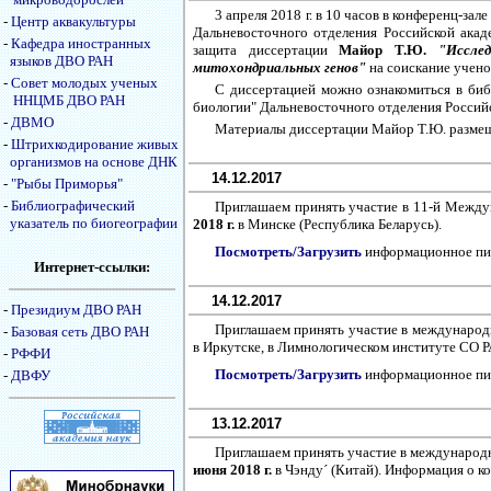
3 апреля 2018 г. в 10 часов в конференц-з
-
Центр аквакультуры
Дальневосточного отделения Российской акаде
-
Кафедра иностранных
защита диссертации
Майор Т.Ю.
"Иссле
языков ДВО РАН
митохондриальных генов"
на соискание ученой
-
Совет молодых ученых
С диссертацией можно ознакомиться в би
ННЦМБ ДВО РАН
биологии" Дальневосточного отделения Российс
-
ДВМО
Материалы диссертации Майор Т.Ю. размещ
-
Штрихкодирование живых
организмов на основе ДНК
14.12.2017
-
"Рыбы Приморья"
-
Библиографический
Приглашаем принять участие в 11-й Межд
указатель по биогеографии
2018 г.
в Минске (Республика Беларусь).
Посмотреть/Загрузить
информационное пи
Интернет-ссылки:
14.12.2017
-
Президиум ДВО РАН
Приглашаем принять участие в междунаро
-
Базовая сеть ДВО РАН
в Иркутске, в Лимнологическом институте СО Р
-
РФФИ
Посмотреть/Загрузить
информационное пи
-
ДВФУ
13.12.2017
Приглашаем принять участие в междунаро
июня 2018 г.
в Чэнду´ (Китай). Информация о к