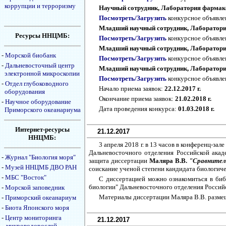
коррупции и терроризму
Научный сотрудник, Лаборатория фармакол
Посмотреть/Загрузить
конкурсное объявл
Младший научный сотрудник, Лаборатория 
Ресурсы ННЦМБ:
Посмотреть/Загрузить
конкурсное объявл
Младший научный сотрудник, Лаборатори
-
Морской биобанк
Посмотреть/Загрузить
конкурсное объявл
-
Дальневосточный центр
Младший научный сотрудник, Лаборатори
электронной микроскопии
Посмотреть/Загрузить
конкурсное объявл
-
Отдел глубоководного
Начало приема заявок:
22.12.2017 г.
оборудования
Окончание приема заявок:
21.02.2018 г.
-
Научное оборудование
Дата проведения конкурса:
01.03.2018 г.
Приморского океанариума
Интернет-ресурсы
21.12.2017
ННЦМБ:
3 апреля 2018 г. в 13 часов в конференц-з
Дальневосточного отделения Российской акаде
-
Журнал "Биология моря"
защита диссертации
Маляра В.В.
"Сравнитель
-
Музей ННЦМБ ДВО РАН
соискание ученой степени кандидата биологичес
-
МБС "Восток"
С диссертацией можно ознакомиться в би
биологии" Дальневосточного отделения Российс
-
Морской заповедник
Материалы диссертации Маляра В.В. разме
-
Приморский океанариум
-
Биота Японского моря
-
Центр мониторинга
21.12.2017
микроводорослей