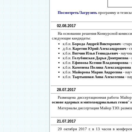
Посмотреть/Загрузить
программу и тезисы
02.08.2017
На основании решения Конкурсной комисси
следующие кандидаты:
к.б.н.
Борода Андрей Викторович
- стар
д.б.н.
Каретин Юрий Александрович
- с
к.б.н.
Вятчин Илья Геннадьевич
- научн
к.б.н.
Голубинская Дарья Дмитриевна
-
к.б.н.
Ефимова Ксения Владимировна
-
к.б.н.
Каменева Полина Александровна
к.б.н.
Майорова Мария Андреевна
- нау
к.б.н.
Тыртышная Анна Алексеевна
- на
28.07.2017
Размещена диссертационная работа Майор
основе ядерных и митохондриальных генов
" 
Материалы диссертации Майор Т.Ю. размещ
21.07.2017
20 октября 2017 г. в 13 часов в конфер