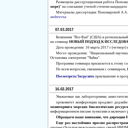
Размещена диссертационная работа Поном
море)
" на соискание ученой степени кандидата
Материалы диссертации Пономаревой А.А.
andreevna
07.03.2017
Компания "Bio-Rad" (США) и региональный
на семинар
НОВЫЙ ПОДХОД К ИССЛЕДОВ
Дата проведения: 16 марта 2017 г (четверг) 
Место проведения: "Национальный научный 
Остановка электрички "Чайка".
Программа семинара прилагается к этому с
По всем вопросам, связанным с семинаром
Посмотреть/Загрузить
приглашение и про
16.02.2017
Уважаемые зав. лабораториями, заместител
оргкомитет конференции продляет дедлайн
мониторинга морских биологических ресурс
информационном письме пунктами и включает р
Обращаем ваше внимание, что дирекция 
Еще раз настойчиво просим распростран
оказана Отделом международных связей ННЦМ