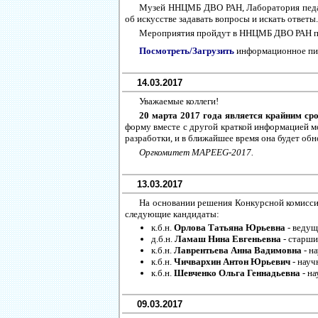
Музей ННЦМБ ДВО РАН, Лаборатория педаг
об искусстве задавать вопросы и искать ответ
Мероприятия пройдут в ННЦМБ ДВО РАН по ад
Посмотреть/Загрузить
информационное п
14.03.2017
Уважаемые коллеги!
20 марта 2017 года является крайним с
форму вместе с другой краткой информацией м
разработки, и в ближайшее время она будет обн
Оргкомитет MAPEEG-2017.
13.03.2017
На основании решения Конкурсной комисси
следующие кандидаты:
к.б.н.
Орлова Татьяна Юрьевна
- ведущ
д.б.н.
Ламаш Нина Евгеньевна
- старши
к.б.н.
Лаврентьева Анна Вадимовна
- н
к.б.н.
Чичвархин Антон Юрьевич
- науч
к.б.н.
Шевченко Ольга Геннадьевна
- на
09.03.2017