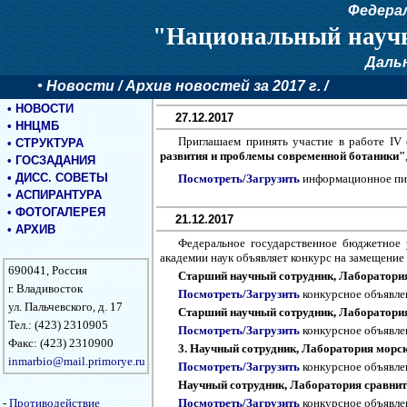
Федера
"Национальный научн
Даль
•
Новости
/ Архив новостей за 2017 г. /
•
НОВОСТИ
27.12.2017
•
ННЦМБ
Приглашаем принять участие в работе IV
•
СТРУКТУРА
развития и проблемы современной ботаники"
•
ГОСЗАДАНИЯ
•
ДИСС. СОВЕТЫ
Посмотреть/Загрузить
информационное пи
•
АСПИРАНТУРА
•
ФОТОГАЛЕРЕЯ
21.12.2017
•
АРХИВ
Федеральное государственное бюджетное 
академии наук объявляет конкурс на замещение
690041, Россия
Старший научный сотрудник, Лаборатория
г. Владивосток
Посмотреть/Загрузить
конкурсное объявл
ул. Пальчевского, д. 17
Старший научный сотрудник, Лаборатория 
Тел.: (423) 2310905
Посмотреть/Загрузить
конкурсное объявл
Факс: (423) 2310900
3. Научный сотрудник, Лаборатория морск
inmarbio@mail.primorye.ru
Посмотреть/Загрузить
конкурсное объявл
Научный сотрудник, Лаборатория сравните
-
Противодействие
Посмотреть/Загрузить
конкурсное объявл