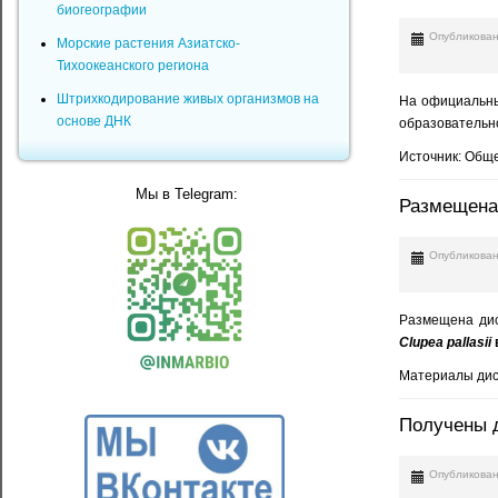
биогеографии
Опубликован
Морские растения Азиатско-
Тихоокеанского региона
Штрихкодирование живых организмов на
На официальны
основе ДНК
образовательн
Источник: Общ
Мы в Telegram:
Размещена
Опубликован
Размещена дис
Clupea pallasii
Материалы дис
Получены д
Опубликован