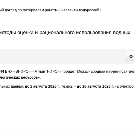
чный доклад по материалам работы «Паразиты водорослей».
етоды оценки и рационального использования водных
Ц РФ ФГБНУ «ВНИРО» («АтлантНИРО») пройдёт Международная научно-практич
логических ресурсов»
.
альных данных
до 1 августа 2026 г.
, тезисы -
до 16 августа 2026 г.
на электр