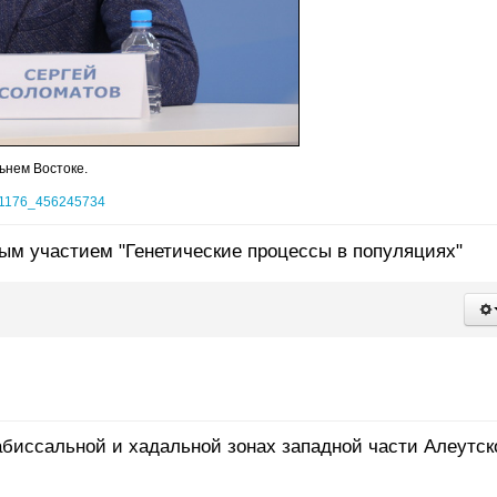
ьнем Востоке.
0951176_456245734
ым участием "Генетические процессы в популяциях"
биссальной и хадальной зонах западной части Алеутск