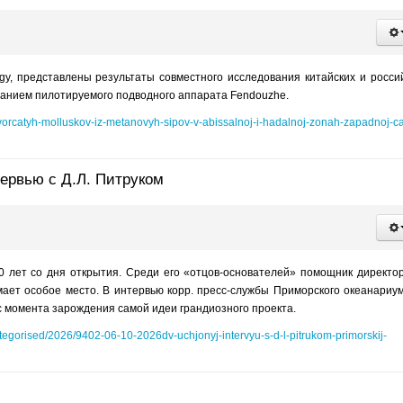
ology, представлены результаты совместного исследования китайских и росси
ованием пилотируемого подводного аппарата Fendouzhe.
vustvorcatyh-molluskov-iz-metanovyh-sipov-v-abissalnoj-i-hadalnoj-zonah-zapadnoj-ca
тервью с Д.Л. Питруком
 лет со дня открытия. Среди его «отцов-основателей» помощник директо
ает особое место. В интервью корр. пресс-службы Приморского океанариу
 с момента зарождения самой идеи грандиозного проекта.
categorised/2026/9402-06-10-2026dv-uchjonyj-intervyu-s-d-l-pitrukom-primorskij-