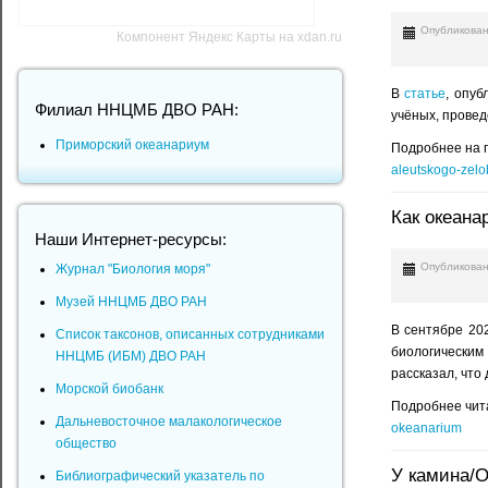
Опубликован
Компонент Яндекс Карты на xdan.ru
В
статье
, опуб
Филиал ННЦМБ ДВО РАН:
учёных, провед
Приморский океанариум
Подробнее на 
aleutskogo-zelo
Как океана
Наши Интернет-ресурсы:
Опубликован
Журнал "Биология моря"
Музей ННЦМБ ДВО РАН
В сентябре 20
Список таксонов, описанных сотрудниками
биологическим
ННЦМБ (ИБМ) ДВО РАН
рассказал, что
Морской биобанк
Подробнее чит
Дальневосточное малакологическое
okeanarium
общество
У камина/О
Библиографический указатель по