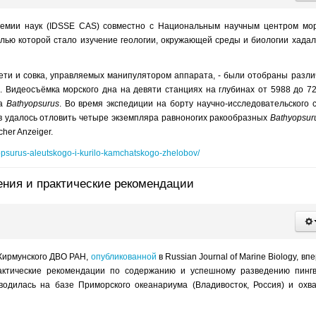
адемии наук (IDSSE CAS) совместно с Национальным научным центром мо
елью которой стало изучение геологии, окружающей среды и биологии хада
ети и совка, управляемых манипулятором аппарата, - были отобраны разл
. Видеосъёмка морского дна на девяти станциях на глубинах от 5988 до 7
да
Bathyopsurus
. Во время экспедиции на борту научно-исследовательского 
в удалось отловить четыре экземпляра равноногих ракообразных
Bathyopsur
her Anzeiger.
opsurus-aleutskogo-i-kurilo-kamchatskogo-zhelobov/
ения и практические рекомендации
 Жирмунского ДВО РАН,
опубликованной
в Russian Journal of Marine Biology, вп
актические рекомендации по содержанию и успешному разведению пинг
оводилась на базе Приморского океанариума (Владивосток, Россия) и охв