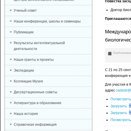
Повестка засе
Доктор биол
Ученый совет
Приглашаются
Наши конференции, школы и семинары
Международ
Публикации
биологичес
Результаты интеллектуальной
деятельности
Опубликован
Наши гранты и проекты
С 21 по 25 се
Экспедиции
конференция
«
Коллекции Музея
Для участия в
адрес
cadastr@v
Диссертационные советы
Посмотреть
Аспирантура и образование
Загрузить
Загрузить
Наша история
Посмотреть
Справочная информация