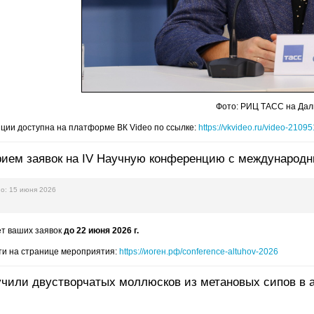
Фото: РИЦ ТАСС на Дал
ции доступна на платформе ВК Video по ссылке:
https://vkvideo.ru/video-21
ием заявок на IV Научную конференцию с международн
о: 15 июня 2026
ет ваших заявок
до 22 июня 2026 г.
ти на странице мероприятия:
https://иоген.рф/conference-altuhov-2026
чили двустворчатых моллюсков из метановых сипов в а