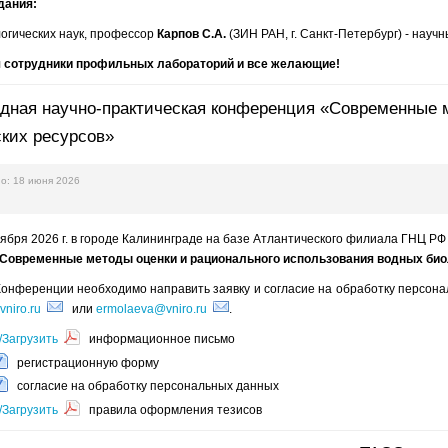
дания:
огических наук, профессор
Карпов С.А.
(ЗИН РАН, г. Санкт-Петербург) - нау
 сотрудники профильных лабораторий и все желающие!
ная научно-практическая конференция «Современные м
ких ресурсов»
о: 18 июня 2026
нтября 2026 г. в городе Калининграде на базе Атлантического филиала ГН
Современные методы оценки и рационального использования водных био
 Конференции необходимо направить заявку и согласие на обработку персон
niro.ru
или
ermolaeva@vniro.ru
.
/Загрузить
информационное письмо
регистрационную форму
согласие на обработку персональных данных
/Загрузить
правила оформления тезисов