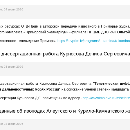
о: 04 июня 2026
х ресурсах ОТВ-Прим в авторской передаче известного в Приморье журна
ого комплекса «Приморский океанариум» - филиала ННЦМБ ДВО РАН
Ольгой
ественное телевидение Приморья
https://otvprim.tv/programs/u-kamina/u-kami
 диссертационная работа Курносова Дениса Сергеевича
о: 03 июня 2026
сертационная работа Курносова Дениса Сергеевича
"Генетическая дифф
в Дальневосточных морях России"
на соискание ученой степени кандидата б
сертации Курносова Д.С. размещены по адресу -
http://wwwimb.dvo.ru/misc/di
анные об изоподах Алеутского и Курило-Камчатского ж
о: 03 июня 2026