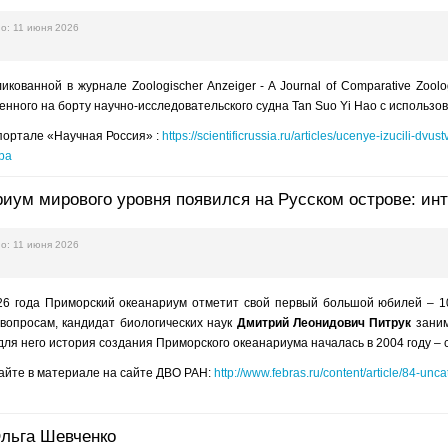
о: 11 июня 2026
ликованной в журнале Zoologischer Anzeiger - A Journal of Comparative Zo
енного на борту научно-исследовательского судна Tan Suo Yi Hao с использ
портале «Научная Россия» :
https://scientificrussia.ru/articles/ucenye-izucili-d
ba
риум мирового уровня появился на Русском острове: ин
о: 11 июня 2026
26 года Приморский океанариум отметит свой первый большой юбилей – 10
 вопросам, кандидат биологических наук
Дмитрий Леонидович Питрук
заним
 для него история создания Приморского океанариума началась в 2004 году –
айте в материале на сайте ДВО РАН:
http://www.febras.ru/content/article/84-un
льга Шевченко