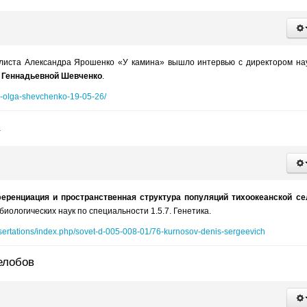
листа Александра Ярошенко «У камина» вышло интервью с директором на
 Геннадьевной Шевченко
.
na-olga-shevchenko-19-05-26/
еренциация и пространственная структура популяций тихоокеанской с
иологических наук по специальности 1.5.7. Генетика.
ssertations/index.php/sovet-d-005-008-01/76-kurnosov-denis-sergeevich
елобов