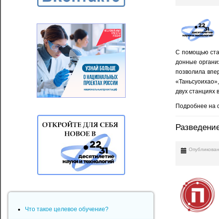
С помощью ста
донные органи
позволила впе
«Таньсуоихао»
двух станциях 
Подробнее на 
Разведение
Опубликован
Что такое целевое обучение?