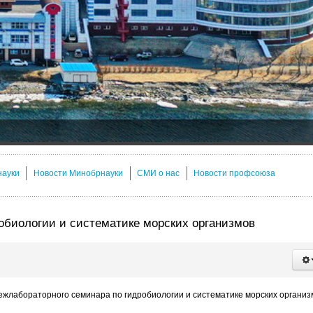
науки
Новости Минобрнауки
СМИ о нас
Новости профсоюза
обиологии и систематике морских организмов
ежлабораторного семинара по гидробиологии и систематике морских организ