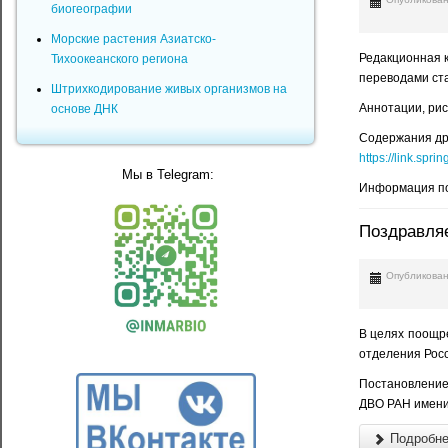
биогеографии
Морские растения Азиатско-
Редакционная ко
Тихоокеанского региона
переводами ста
Штрихкодирование живых организмов на
Аннотации, рис
основе ДНК
Содержания дру
https://link.spr
Мы в Telegram:
Информация по
Поздравля
Опубликован
В целях поощр
отделения Росс
Постановление
ДВО РАН имени
Подробнее