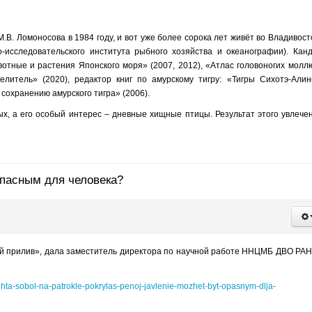
.В. Ломоносова в 1984 году, и вот уже более сорока лет живёт во Владивост
исследовательского института рыбного хозяйства и океанографии). Кан
вотные и растения Японского моря» (2007, 2012), «Атлас головоногих молл
литель» (2020), редактор книг по амурскому тигру: «Тигры Сихотэ-Алин
сохранению амурского тигра» (2006).
, а его особый интерес – дневные хищные птицы. Результат этого увлече
опасным для человека?
ный прилив», дала заместитель директора по научной работе ННЦМБ ДВО РА
uhta-sobol-na-patrokle-pokrylas-penoj-javlenie-mozhet-byt-opasnym-dlja-