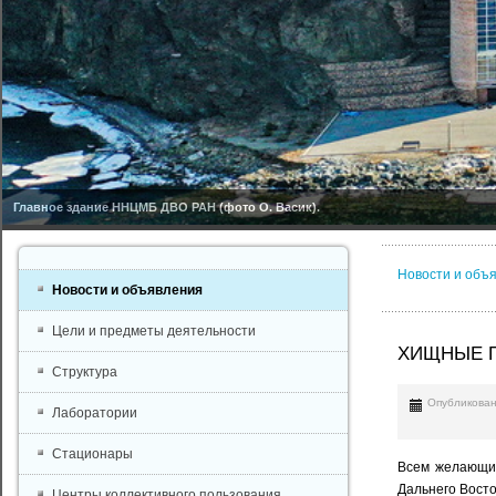
Главное здание ННЦМБ ДВО РАН (фото О. Васик).
Новости и объ
Новости и объявления
Цели и предметы деятельности
ХИЩНЫЕ П
Структура
Опубликован
Лаборатории
Стационары
Всем желающим
Дальнего Восто
Центры коллективного пользования