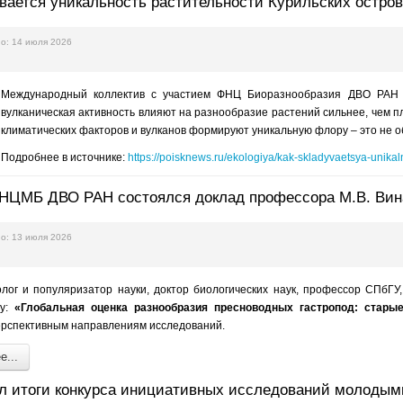
вается уникальность растительности Курильских остро
о: 14 июля 2026
Международный коллектив с участием ФНЦ Биоразнообразия ДВО РАН п
вулканическая активность влияют на разнообразие растений сильнее, чем п
климатических факторов и вулканов формируют уникальную флору – это не о
Подробнее в источнике:
https://poisknews.ru/ekologiya/kak-skladyvaetsya-unikalno
ННЦМБ ДВО РАН состоялся доклад профессора М.В. Вин
о: 13 июля 2026
олог и популяризатор науки, доктор биологических наук, профессор СПбГ
му:
«Глобальная оценка разнообразия пресноводных гастропод: стар
рспективным направлениям исследований.
...
л итоги конкурса инициативных исследований молоды