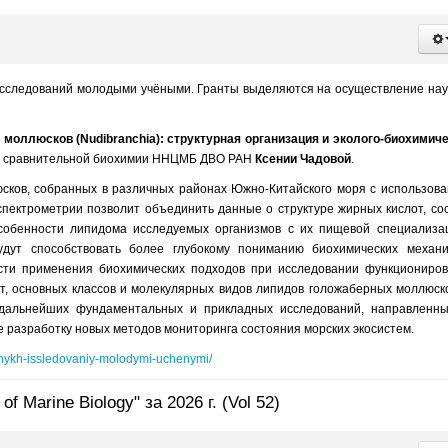
 исследований молодыми учёными. Гранты выделяются на осуществление на
моллюсков (Nudibranchia): структурная организация и эколого-биохимич
ории сравнительной биохимии ННЦМБ ДВО РАН
Ксении Чадовой
.
сков, собранных в различных районах Южно-Китайского моря с использов
спектрометрии позволит объединить данные о структуре жирных кислот, со
особенности липидома исследуемых организмов с их пищевой специализа
удут способствовать более глубокому пониманию биохимических механ
сти применения биохимических подходов при исследовании функциониро
т, основных классов и молекулярных видов липидов голожаберных моллюск
 дальнейших фундаментальных и прикладных исследований, направленн
е разработку новых методов мониторинга состояния морских экосистем.
ativnykh-issledovaniy-molodymi-uchenymi/
Marine Biology" за 2026 г. (Vol 52)