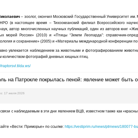
Николаевич
– зоолог, окончил Московский Государственный Университет им. М
НРО (в настоящее время – Тихоокеанский филиал Всероссийского научно-
наук, автор многочисленных научных публикаций, один из авторов книг «Жи
ых морей России» (2010) и «Птицы “Земли Леопарда”: справочник-опреде
кология и сохранение» (2005) и «Материалы международной конференции по 
давно увлекается наблюдением за животными и фотографированием животных
им количеством фотографий дневных хищных птиц.
//raptorsvl.tilda.ws/
ль на Патрокле покрылась пеной: явление может быть 
о: 17 июля 2026
 связи с наблюдаемым в эти дни явлением ВЦВ, известном также как «крас
айте «Вести: Приморье» по ссылке:
https://vestiprim.ru/news/ptrnews/180077-b