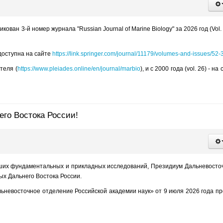
ван 3-й номер журнала "Russian Journal of Marine Biology" за 2026 год (Vol. 
доступна на сайте
https://link.springer.com/journal/11179/volumes-and-issues/52-
теля (
https://www.pleiades.online/en/journal/marbio
), и с 2000 года (vol. 26) - на
го Востока России!
ших фундаментальных и прикладных исследований, Президиум Дальневосто
х Дальнего Востока России.
невосточное отделение Российской академии наук» от 9 июля 2026 года п