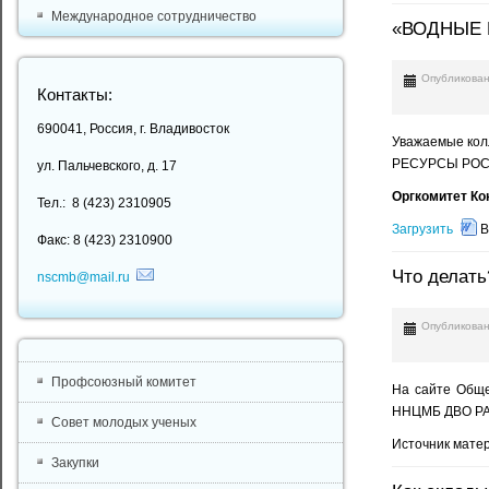
Международное сотрудничество
«ВОДНЫЕ 
Опубликован
Контакты:
690041, Россия, г. Владивосток
Уважаемые кол
РЕСУРСЫ РОССИ
ул. Пальчевского, д. 17
Оргкомитет Ко
Тел.: 8 (423) 2310905
Загрузить
В
Факс: 8 (423) 2310900
Что делать
nscmb@mail.ru
Опубликован
Профсоюзный комитет
На сайте Обще
ННЦМБ ДВО Р
Совет молодых ученых
Источник мате
Закупки