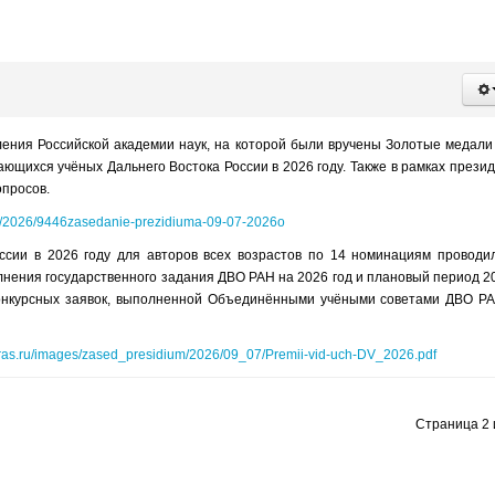
ления Российской академии наук, на которой были вручены Золотые медал
ющихся учёных Дальнего Востока России в 2026 году. Также в рамках прези
опросов.
ised/2026/9446zasedanie-prezidiuma-09-07-2026o
сии в 2026 году для авторов всех возрастов по 14 номинациям проводи
лнения государственного задания ДВО РАН на 2026 год и плановый период 2
 конкурсных заявок, выполненной Объединёнными учёными советами ДВО Р
bras.ru/images/zased_presidium/2026/09_07/Premii-vid-uch-DV_2026.pdf
Страница 2 