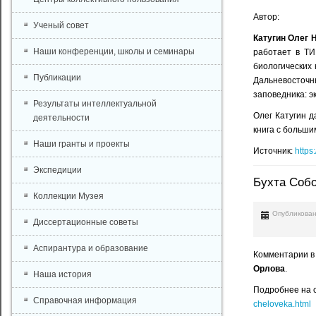
Автор:
Ученый совет
Катугин Олег 
Наши конференции, школы и семинары
работает в ТИ
биологических 
Публикации
Дальневосточн
заповедника: э
Результаты интеллектуальной
Олег Катугин 
деятельности
книга с больш
Наши гранты и проекты
Источник:
https:
Экспедиции
Бухта Собо
Коллекции Музея
Опубликован
Диссертационные советы
Аспирантура и образование
Комментарии в
Орлова
.
Наша история
Подробнее на с
Справочная информация
cheloveka.html