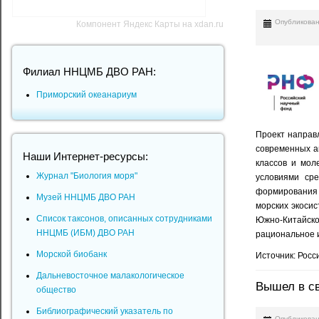
Опубликован
Компонент Яндекс Карты на xdan.ru
Филиал ННЦМБ ДВО РАН:
Приморский океанариум
Проект направ
современных а
Наши Интернет-ресурсы:
классов и мол
Журнал "Биология моря"
условиями ср
формирования 
Музей ННЦМБ ДВО РАН
морских экоси
Список таксонов, описанных сотрудниками
Южно-Китайско
ННЦМБ (ИБМ) ДВО РАН
рациональное и
Морской биобанк
Источник: Рос
Дальневосточное малакологическое
Вышел в све
общество
Библиографический указатель по
Опубликован