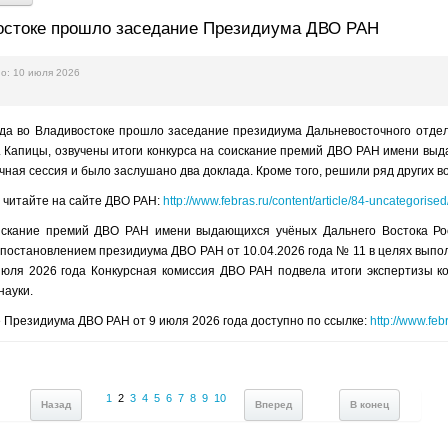
остоке прошло заседание Президиума ДВО РАН
о: 10 июля 2026
ода во Владивостоке прошло заседание президиума Дальневосточного отде
 Капицы, озвучены итоги конкурса на соискание премий ДВО РАН имени выда
чная сессия и было заслушано два доклада. Кроме того, решили ряд других в
 читайте на сайте ДВО РАН:
http://www.febras.ru/content/article/84-uncategor
искание премий ДВО РАН имени выдающихся учёных Дальнего Востока Рос
 постановлением президиума ДВО РАН от 10.04.2026 года № 11 в целях выпо
 июля 2026 года Конкурсная комиссия ДВО РАН подвела итоги экспертизы
науки.
Президиума ДВО РАН от 9 июля 2026 года доступно по ссылке:
http://www.fe
1
2
3
4
5
6
7
8
9
10
Назад
Вперед
В конец