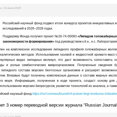
о: 13 июля 2026
Российский научный фонд подвел итоги конкурса проектов инициативных
исследований в 2026–2028 годах.
Поддержку Фонда получил проект №26-74-00083
«Липидом голожаберных 
закономерности формирования»
под руководством к.б.н., н.с. Лаборат
лен на комплексное исследование липидного профиля голожаберных моллю
налитических методов. Использование газовой и жидкостной хромато-масс-
екулярных видах липидных молекул, что даст возможность сопоставить 
еды и ролью симбиотических микроорганизмов. Полученные сведения б
липидного состава морских бентосных организмов и расширят возможно
стем. Впервые будут получены комплексные данные о составе жирных кисло
го моря. Информация, полученная в ходе проекта, создаст основу для
спользование морских биоресурсов, развитие технологий их анализа, а такж
сийский научный фонд
https://rscf.ru/news/found/rnf-podvel-itogi-konkursa-initsi
т 3 номер переводной версии журнала "Russian Journal of 
о: 13 июля 2026