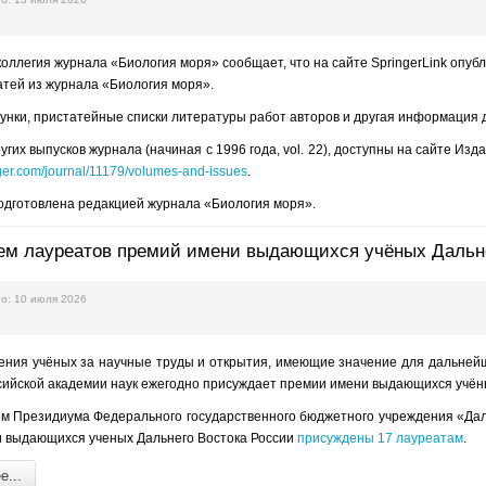
ллегия журнала «Биология моря» сообщает, что на сайте SpringerLink опублико
тей из журнала «Биология моря».
унки, пристатейные списки литературы работ авторов и другая информация 
гих выпусков журнала (начиная с 1996 года, vol. 22), доступны на сайте Изда
inger.com/journal/11179/volumes-and-issues
.
дготовлена редакцией журнала «Биология моря».
ем лауреатов премий имени выдающихся учёных Дальне
о: 10 июля 2026
ения учёных за научные труды и открытия, имеющие значение для дальней
ийской академии наук ежегодно присуждает премии имени выдающихся учёны
м Президиума Федерального государственного бюджетного учреждения «Даль
 выдающихся ученых Дальнего Востока России
присуждены 17 лауреатам
.
...