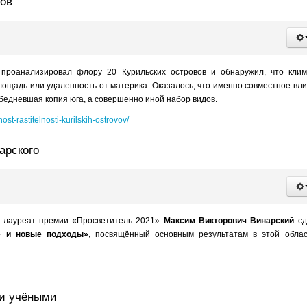
вов
роанализировал флору 20 Курильских островов и обнаружил, что клим
лощадь или удаленность от материка. Оказалось, что именно совместное вл
бедневшая копия юга, а совершенно иной набор видов.
st-rastitelnosti-kurilskih-ostrovov/
арского
У, лауреат премии «Просветитель 2021»
Максим Викторович Винарский
сд
ые и новые подходы»
, посвящённый основным результатам в этой обла
ми учёными