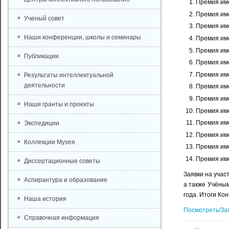
Премия име
Премия име
Ученый совет
Премия име
Наши конференции, школы и семинары
Премия име
Премия име
Публикации
Премия име
Премия име
Результаты интеллектуальной
деятельности
Премия име
Премия име
Наши гранты и проекты
Премия име
Премия име
Экспедиции
Премия име
Коллекции Музея
Премия име
Премия име
Диссертационные советы
Заявки на уча
Аспирантура и образование
а также Учёным
года. Итоги Ко
Наша история
Посмотреть/За
Справочная информация