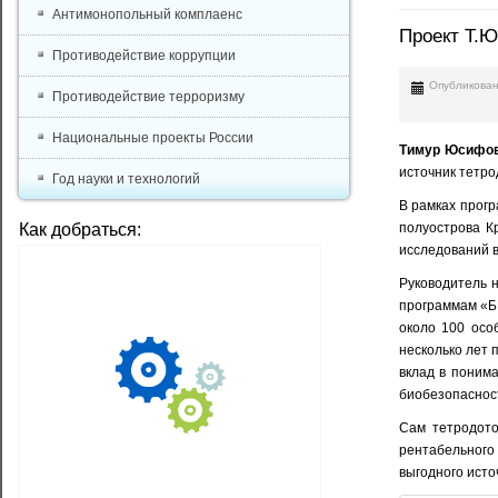
Антимонопольный комплаенс
Проект Т.Ю
Противодействие коррупции
Опубликован
Противодействие терроризму
Национальные проекты России
Тимур Юсифов
источник тетр
Год науки и технологий
В рамках прог
Как добраться:
полуострова К
исследований в
Руководитель н
программам «БИ
около 100 осо
несколько лет 
вклад в понима
биобезопаснос
Сам тетродото
рентабельного
выгодного исто