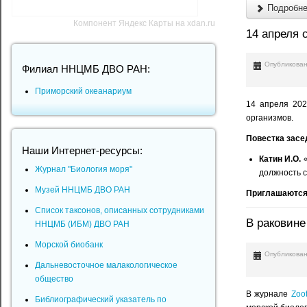
Подробнее
Компонент Яндекс Карты на xdan.ru
14 апреля 
Опубликован
Филиал ННЦМБ ДВО РАН:
Приморский океанариум
14 апреля 202
организмов.
Повестка засе
Наши Интернет-ресурсы:
Катин И.О.
«
Журнал "Биология моря"
должность с
Музей ННЦМБ ДВО РАН
Приглашаются
Список таксонов, описанных сотрудниками
В раковине
ННЦМБ (ИБМ) ДВО РАН
Морской биобанк
Опубликован
Дальневосточное малакологическое
общество
В журнале
Zoo
Библиографический указатель по