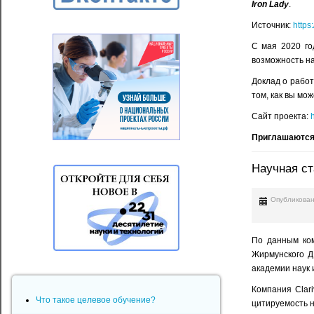
Iron Lady
.
Источник:
https
С мая 2020 го
возможность на
Доклад о рабо
том, как вы мож
Сайт проекта:
h
Приглашаются
Научная ст
Опубликован
По данным ком
Жирмунского Д
академии наук и
Компания Clari
Что такое целевое обучение?
цитируемость н